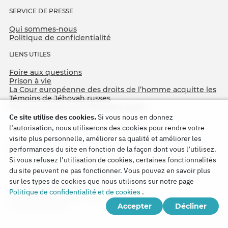
SERVICE DE PRESSE
Qui sommes-nous
Politique de confidentialité
LIENS UTILES
Foire aux questions
Prison à vie
La Cour européenne des droits de l’homme acquitte les
Témoins de Jéhovah russes
75e anniversaire de l’Opération Nord
Ce site utilise des cookies.
Si vous nous en donnez
l’autorisation, nous utiliserons des cookies pour rendre votre
visite plus personnelle, améliorer sa qualité et améliorer les
performances du site en fonction de la façon dont vous l’utilisez.
Si vous refusez l’utilisation de cookies, certaines fonctionnalités
du site peuvent ne pas fonctionner. Vous pouvez en savoir plus
sur les types de cookies que nous utilisons sur notre page
Copyright © 2026
Politique de confidentialité et de cookies
.
Watch Tower Bible and Tract Society of Korea.
Accepter
Décliner
Tous droits réservés.