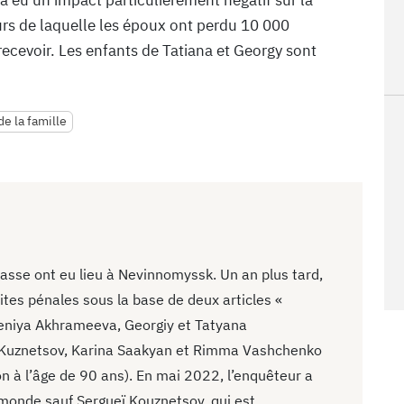
rs de laquelle les époux ont perdu 10 000
 recevoir. Les enfants de Tatiana et Georgy sont
e la famille
se ont eu lieu à Nevinnomyssk. Un an plus tard,
tes pénales sous la base de deux articles «
geniya Akhrameeva, Georgiy et Tatyana
 Kuznetsov, Karina Saakyan et Rimma Vashchenko
n à l’âge de 90 ans). En mai 2022, l’enquêteur a
 monde sauf Sergueï Kouznetsov, qui est