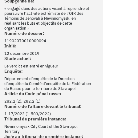
Soupçonné de:
« engagé dans des actions visant à reprendre et
poursuivre l’activité extrémiste de l’OIR des
Témoins de Jéhovah à Nevinnomyssk, en
réalisant les buts et objectifs de cette
organisation »
Numéro de dossier:
11902070010000094
Initié:
12 décembre 2019
Stade actuel:
Le verdict est entré en vigueur
Enquête:
Département d’enquête de la Direction
d’enquête du Comité d’enquête de la Fédération
de Russie pour le territoire de Stavropol
Article du Code pénal russe:
282.2 (2), 282.2 (1)
Numéro de l’affaire devant le tribunal:
1-17/2023 (1-503/2022)
Tribunal de première instance:
Nevinnomyssk City Court of the Stavropol
Territory
Juge au Tribunal de première instance: