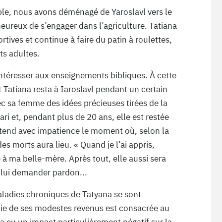
le, nous avons déménagé de Yaroslavl vers le
ureux de s’engager dans l’agriculture. Tatiana
ortives et continue à faire du patin à roulettes,
nts adultes.
’intéresser aux enseignements bibliques. À cette
t Tatiana resta à Iaroslavl pendant un certain
vec sa femme des idées précieuses tirées de la
ari et, pendant plus de 20 ans, elle est restée
ttend avec impatience le moment où, selon la
s morts aura lieu. « Quand je l’ai appris,
é à ma belle-mère. Après tout, elle aussi sera
e lui demander pardon...
aladies chroniques de Tatyana se sont
tie de ses modestes revenus est consacrée au
a eu un impact particulièrement négatif sur la