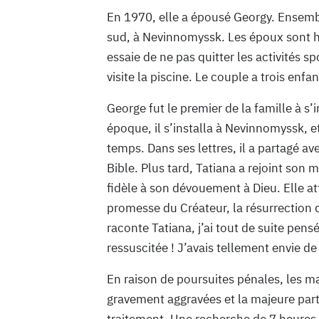
En 1970, elle a épousé Georgy. Ensemb
sud, à Nevinnomyssk. Les époux sont he
essaie de ne pas quitter les activités sp
visite la piscine. Le couple a trois enfa
George fut le premier de la famille à s
époque, il s’installa à Nevinnomyssk, e
temps. Dans ses lettres, il a partagé a
Bible. Plus tard, Tatiana a rejoint son m
fidèle à son dévouement à Dieu. Elle a
promesse du Créateur, la résurrection de
raconte Tatiana, j’ai tout de suite pens
ressuscitée ! J’avais tellement envie d
En raison de poursuites pénales, les m
gravement aggravées et la majeure par
traitement. Une recherche de 7 heures 