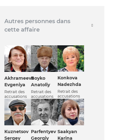
Autres personnes dans
cette affaire
Konkova
Akhrameeva
Boyko
Nadezhda
Evgeniya
Anatoliy
Retrait des
Retrait des
Retrait des
accusations
accusations
accusations
Kuznetsov
Parfentyev
Saakyan
Sergey
Georgiy
Karina