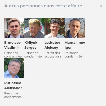
Autres personnes dans cette affaire
Kirilyuk
Ermolaev
Loskutov
Mamalimov
Sergey
Vladimir
Aleksey
Igor
Personne
Personne
Retrait des
Personne
condamnée
condamnée
accusations
condamnée
Putintsev
Aleksandr
Personne
condamnée