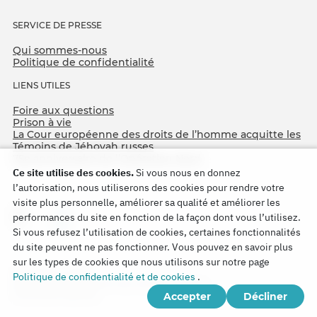
SERVICE DE PRESSE
Qui sommes-nous
Politique de confidentialité
LIENS UTILES
Foire aux questions
Prison à vie
La Cour européenne des droits de l’homme acquitte les
Témoins de Jéhovah russes
75e anniversaire de l’Opération Nord
Ce site utilise des cookies.
Si vous nous en donnez
l’autorisation, nous utiliserons des cookies pour rendre votre
visite plus personnelle, améliorer sa qualité et améliorer les
performances du site en fonction de la façon dont vous l’utilisez.
Si vous refusez l’utilisation de cookies, certaines fonctionnalités
du site peuvent ne pas fonctionner. Vous pouvez en savoir plus
sur les types de cookies que nous utilisons sur notre page
Copyright © 2026
Politique de confidentialité et de cookies
.
Watch Tower Bible and Tract Society of Korea.
Accepter
Décliner
Tous droits réservés.