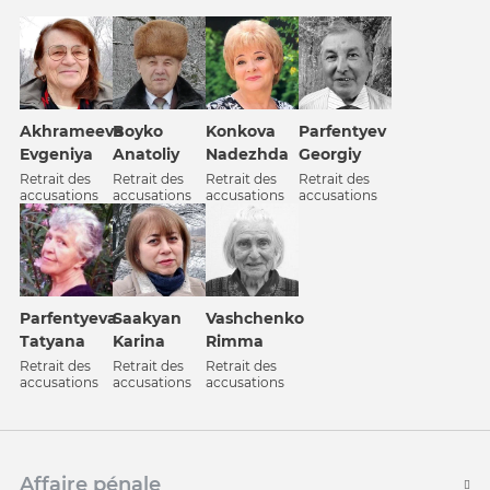
Konkova
Akhrameeva
Boyko
Parfentyev
Nadezhda
Evgeniya
Anatoliy
Georgiy
Retrait des
Retrait des
Retrait des
Retrait des
accusations
accusations
accusations
accusations
Parfentyeva
Saakyan
Vashchenko
Tatyana
Karina
Rimma
Retrait des
Retrait des
Retrait des
accusations
accusations
accusations
Affaire pénale