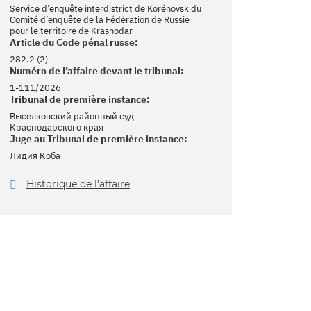
Service d’enquête interdistrict de Korénovsk du
Comité d’enquête de la Fédération de Russie
pour le territoire de Krasnodar
Article du Code pénal russe:
282.2 (2)
Numéro de l’affaire devant le tribunal:
1-111/2026
Tribunal de première instance:
Выселковский районный суд
Краснодарского края
Juge au Tribunal de première instance:
Лидия Коба
Historique de l’affaire