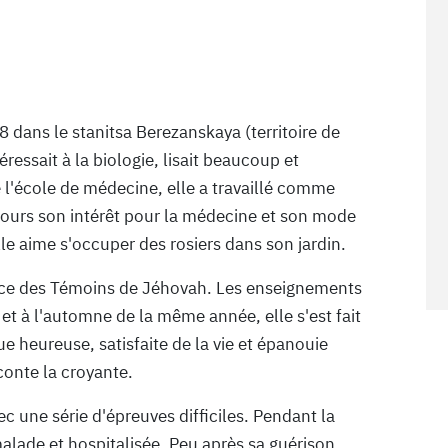
8 dans le stanitsa Berezanskaya (territoire de
éressait à la biologie, lisait beaucoup et
é l'école de médecine, elle a travaillé comme
oujours son intérêt pour la médecine et son mode
lle aime s'occuper des rosiers dans son jardin.
ance des Témoins de Jéhovah. Les enseignements
et à l'automne de la même année, elle s'est fait
ue heureuse, satisfaite de la vie et épanouie
conte la croyante.
c une série d'épreuves difficiles. Pendant la
lade et hospitalisée. Peu après sa guérison,