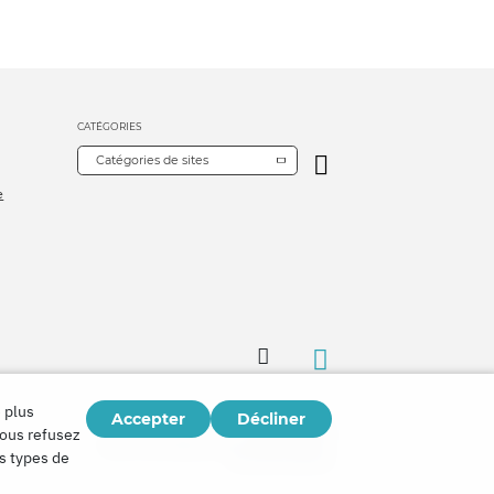
CATÉGORIES
Catégories de sites
e
 plus
Accepter
Décliner
Copyright © 2026
vous refusez
Watch Tower Bible and Tract Society of Korea.
es types de
Tous droits réservés.