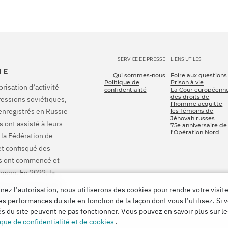
SERVICE DE PRESSE
LIENS UTILES
IE
Qui sommes-nous
Foire aux questions
Politique de
Prison à vie
orisation d’activité
confidentialité
La Cour européenn
des droits de
pressions soviétiques,
l’homme acquitte
enregistrés en Russie
les Témoins de
Jéhovah russes
 ont assisté à leurs
75e anniversaire de
l’Opération Nord
 la Fédération de
et confisqué des
ons ont commencé et
rison. En 2022, la
onné à la Russie de
ez l’autorisation, nous utiliserons des cookies pour rendre votre visite
 indemniser pour tous
es performances du site en fonction de la façon dont vous l’utilisez. Si 
tés du site peuvent ne pas fonctionner. Vous pouvez en savoir plus sur l
ique de confidentialité et de cookies
.