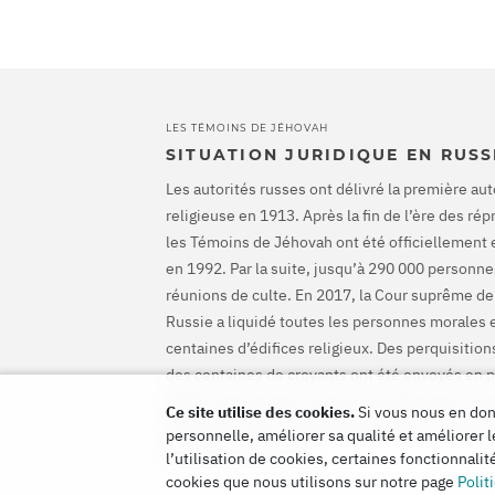
LES TÉMOINS DE JÉHOVAH
SITUATION JURIDIQUE EN RUSS
Les autorités russes ont délivré la première aut
religieuse en 1913. Après la fin de l’ère des ré
les Témoins de Jéhovah ont été officiellement 
en 1992. Par la suite, jusqu’à 290 000 personnes
réunions de culte. En 2017, la Cour suprême de
Russie a liquidé toutes les personnes morales 
centaines d’édifices religieux. Des perquisiti
des centaines de croyants ont été envoyés en p
CEDH a disculpé les Témoins de Jéhovah et ord
Ce site utilise des cookies.
Si vous nous en donn
mettre fin à leurs poursuites pénales et de les
personnelle, améliorer sa qualité et améliorer l
les préjudices causés.
l’utilisation de cookies, certaines fonctionnali
cookies que nous utilisons sur notre page
Polit