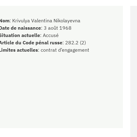
Nom
:
Krivulya Valentina Nikolayevna
Date de naissance
:
3 août 1968
Situation actuelle
:
Accusé
Article du Code pénal russe
:
282.2 (2)
Limites actuelles
:
contrat d’engagement