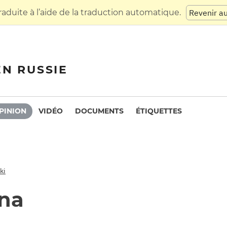
raduite à l’aide de la traduction automatique.
Revenir a
EN RUSSIE
PINION
VIDÉO
DOCUMENTS
ÉTIQUETTES
ki
ina