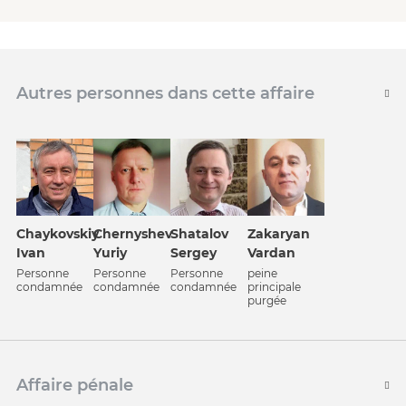
Autres personnes dans cette affaire
Chernyshev
Zakaryan
Chaykovskiy
Shatalov
Yuriy
Vardan
Ivan
Sergey
Personne
peine
Personne
Personne
condamnée
principale
condamnée
condamnée
purgée
Affaire pénale