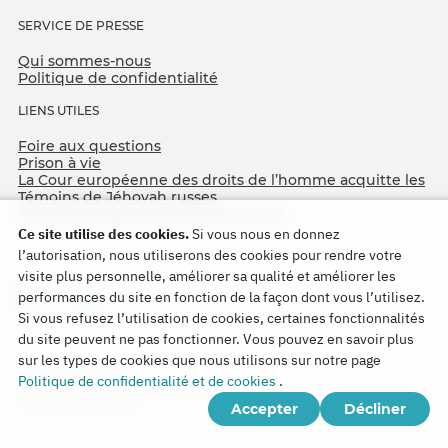
SERVICE DE PRESSE
Qui sommes-nous
Politique de confidentialité
LIENS UTILES
Foire aux questions
Prison à vie
La Cour européenne des droits de l’homme acquitte les
Témoins de Jéhovah russes
75e anniversaire de l’Opération Nord
Ce site utilise des cookies.
Si vous nous en donnez
l’autorisation, nous utiliserons des cookies pour rendre votre
visite plus personnelle, améliorer sa qualité et améliorer les
performances du site en fonction de la façon dont vous l’utilisez.
Si vous refusez l’utilisation de cookies, certaines fonctionnalités
du site peuvent ne pas fonctionner. Vous pouvez en savoir plus
sur les types de cookies que nous utilisons sur notre page
Copyright © 2026
Politique de confidentialité et de cookies
.
Watch Tower Bible and Tract Society of Korea.
Accepter
Décliner
Tous droits réservés.