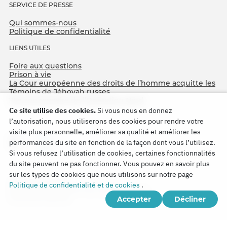
SERVICE DE PRESSE
Qui sommes-nous
Politique de confidentialité
LIENS UTILES
Foire aux questions
Prison à vie
La Cour européenne des droits de l’homme acquitte les
Témoins de Jéhovah russes
75e anniversaire de l’Opération Nord
Ce site utilise des cookies.
Si vous nous en donnez
l’autorisation, nous utiliserons des cookies pour rendre votre
visite plus personnelle, améliorer sa qualité et améliorer les
performances du site en fonction de la façon dont vous l’utilisez.
Si vous refusez l’utilisation de cookies, certaines fonctionnalités
du site peuvent ne pas fonctionner. Vous pouvez en savoir plus
sur les types de cookies que nous utilisons sur notre page
Copyright © 2026
Politique de confidentialité et de cookies
.
Watch Tower Bible and Tract Society of Korea.
Accepter
Décliner
Tous droits réservés.