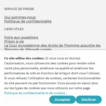
SERVICE DE PRESSE
Qui sommes-nous
Politique de confidentialité
LIENS UTILES
Foire aux questions
Prison à vie
La Cour européenne des droits de l’homme acquitte les
Témoins de Jéhovah russes
75e anniversaire de l’Opération Nord
Ce site utilise des cookies.
Si vous nous en donnez
l’autorisation, nous utiliserons des cookies pour rendre votre
visite plus personnelle, améliorer sa qualité et améliorer les
performances du site en fonction de la façon dont vous l’utilisez.
Si vous refusez l’utilisation de cookies, certaines fonctionnalités
du site peuvent ne pas fonctionner. Vous pouvez en savoir plus
sur les types de cookies que nous utilisons sur notre page
Copyright © 2026
Politique de confidentialité et de cookies
.
Watch Tower Bible and Tract Society of Korea.
Accepter
Décliner
Tous droits réservés.