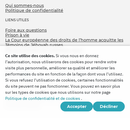
Qui sommes-nous
Politique de confidentialité
LIENS UTILES
Foire aux questions
Prison à vie
La Cour européenne des droits de l’homme acquitte les
Témoins de Jéhovah russes
75e anniversaire de l’Opération Nord
Ce site utilise des cookies.
Si vous nous en donnez
l’autorisation, nous utiliserons des cookies pour rendre votre
visite plus personnelle, améliorer sa qualité et améliorer les
performances du site en fonction de la façon dont vous l’utilisez.
Si vous refusez l’utilisation de cookies, certaines fonctionnalités
du site peuvent ne pas fonctionner. Vous pouvez en savoir plus
sur les types de cookies que nous utilisons sur notre page
Copyright © 2026
Politique de confidentialité et de cookies
.
Watch Tower Bible and Tract Society of Korea.
Accepter
Décliner
Tous droits réservés.