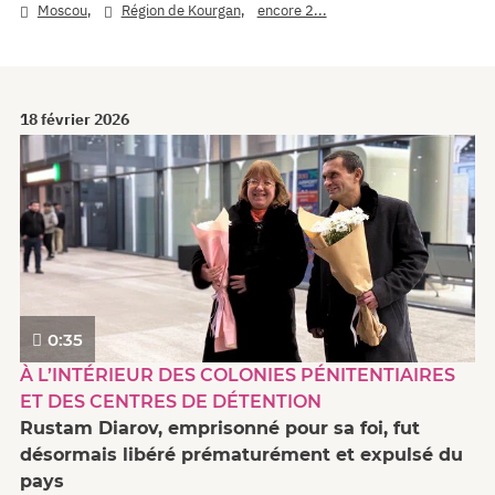
,
,
Moscou
Région de Kourgan
encore 2...
18 février 2026
0:35
À L’INTÉRIEUR DES COLONIES PÉNITENTIAIRES
ET DES CENTRES DE DÉTENTION
Rustam Diarov, emprisonné pour sa foi, fut
désormais libéré prématurément et expulsé du
pays