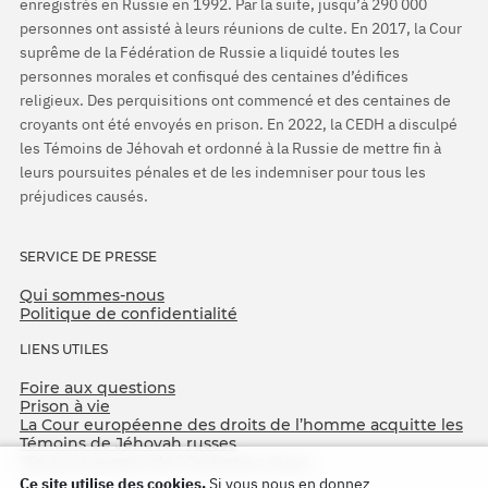
enregistrés en Russie en 1992. Par la suite, jusqu’à 290 000
personnes ont assisté à leurs réunions de culte. En 2017, la Cour
suprême de la Fédération de Russie a liquidé toutes les
personnes morales et confisqué des centaines d’édifices
religieux. Des perquisitions ont commencé et des centaines de
croyants ont été envoyés en prison. En 2022, la CEDH a disculpé
les Témoins de Jéhovah et ordonné à la Russie de mettre fin à
leurs poursuites pénales et de les indemniser pour tous les
préjudices causés.
SERVICE DE PRESSE
Qui sommes-nous
Politique de confidentialité
LIENS UTILES
Foire aux questions
Prison à vie
La Cour européenne des droits de l’homme acquitte les
Témoins de Jéhovah russes
75e anniversaire de l’Opération Nord
Ce site utilise des cookies.
Si vous nous en donnez