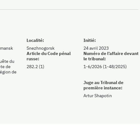
Localité:
Initié:
rmansk
Snezhnogorsk
24 avril 2023
Article du Code pénal
Numéro de l’affaire devant
russe:
le tribunal:
quête du
te de
282.2 (1)
1-6/2026 (1-48/2025)
région de
Juge au Tribunal de
première instance:
Artur Shapotin