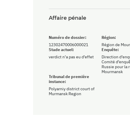
Affaire pénale
Numéro de dossier:
Région:
12302470006000021
Région de Mou
Stade actuel:
Enquête:
verdict n’a pas eu d’effet
Direction d’en
Comité d’enquê
Russie pour la 
Mourmansk
Tribunal de première
instance:
Polyarniy district court of
Murmansk Region