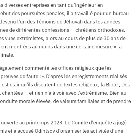
s diverses entreprises en tant qu’ingénieur en
but des poursuites pénales, il a travaillé pour un bureau
t devenu l'un des Témoins de Jéhovah dans les années
onnes de différentes confessions — chrétiens orthodoxes,
es vues extrémistes, alors au cours de plus de 30 ans de
raient montrées au moins dans une certaine mesure »,
a
finale.
a également commenté les offices religieux que les
reuves de faute : « D'après les enregistrements réalisés
 est clair qu'ils discutent de textes religieux, la Bible ; Des
 chantées — et rien n'a à voir avec l'extrémisme. Bien au
 conduite morale élevée, de valeurs familiales et de prendre
té ouverte au printemps 2023. Le Comité d’enquête a jugé
amis et a accusé Odintsov d’organiser les activités d’une