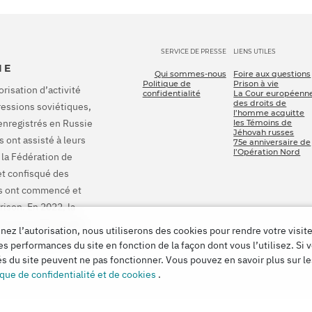
SERVICE DE PRESSE
LIENS UTILES
IE
Qui sommes-nous
Foire aux questions
Politique de
Prison à vie
orisation d’activité
confidentialité
La Cour européenn
des droits de
pressions soviétiques,
l’homme acquitte
enregistrés en Russie
les Témoins de
Jéhovah russes
 ont assisté à leurs
75e anniversaire de
l’Opération Nord
 la Fédération de
et confisqué des
ons ont commencé et
rison. En 2022, la
onné à la Russie de
ez l’autorisation, nous utiliserons des cookies pour rendre votre visite
 indemniser pour tous
es performances du site en fonction de la façon dont vous l’utilisez. Si 
tés du site peuvent ne pas fonctionner. Vous pouvez en savoir plus sur l
ique de confidentialité et de cookies
.