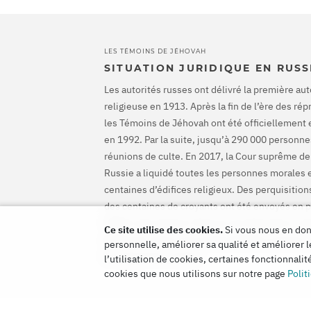
LES TÉMOINS DE JÉHOVAH
SITUATION JURIDIQUE EN RUSS
Les autorités russes ont délivré la première aut
religieuse en 1913. Après la fin de l’ère des ré
les Témoins de Jéhovah ont été officiellement 
en 1992. Par la suite, jusqu’à 290 000 personnes
réunions de culte. En 2017, la Cour suprême de
Russie a liquidé toutes les personnes morales 
centaines d’édifices religieux. Des perquisiti
des centaines de croyants ont été envoyés en p
CEDH a disculpé les Témoins de Jéhovah et ord
Ce site utilise des cookies.
Si vous nous en donn
mettre fin à leurs poursuites pénales et de les
personnelle, améliorer sa qualité et améliorer l
les préjudices causés.
l’utilisation de cookies, certaines fonctionnali
cookies que nous utilisons sur notre page
Polit