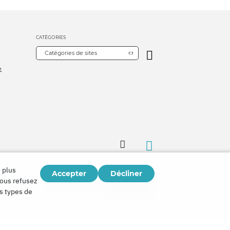
CATÉGORIES
Catégories de sites
e
 plus
Accepter
Décliner
Copyright © 2026
vous refusez
Watch Tower Bible and Tract Society of Korea.
es types de
Tous droits réservés.