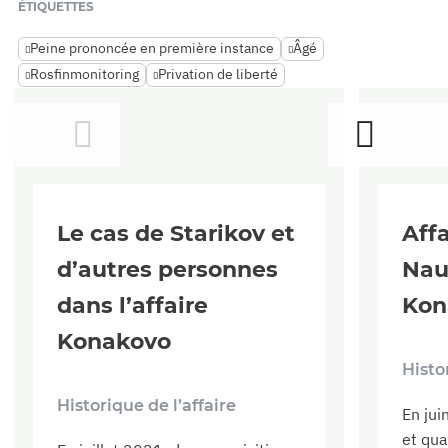
ÉTIQUETTES
Peine prononcée en première instance
Âgé
Rosfinmonitoring
Privation de liberté
Le cas de Starikov et
Affa
d’autres personnes
Nau
dans l’affaire
Kon
Konakovo
Histo
Historique de l’affaire
En ju
et qu