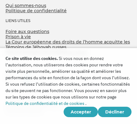
Qui sommes-nous
Politique de confidentialité
LIENS UTILES
Foire aux questions
Prison à vie
La Cour européenne des droits de l’homme acquitte les
Témoins de Jéhovah russes
75e anniversaire de l’Opération Nord
Ce site utilise des cookies.
Si vous nous en donnez
l’autorisation, nous utiliserons des cookies pour rendre votre
visite plus personnelle, améliorer sa qualité et améliorer les
performances du site en fonction de la façon dont vous l’utilisez.
Si vous refusez l’utilisation de cookies, certaines fonctionnalités
du site peuvent ne pas fonctionner. Vous pouvez en savoir plus
sur les types de cookies que nous utilisons sur notre page
Copyright © 2026
Politique de confidentialité et de cookies
.
Watch Tower Bible and Tract Society of Korea.
Accepter
Décliner
Tous droits réservés.