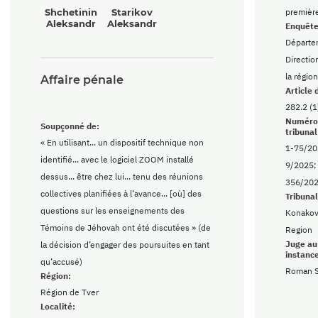
Shchetinin
Starikov
premièr
Aleksandr
Aleksandr
Enquête
Départe
Directio
la régio
Affaire pénale
Article 
282.2 (1
Numéro d
Soupçonné de:
tribunal
« En utilisant... un dispositif technique non
1-75/20
identifié... avec le logiciel ZOOM installé
9/2025;
dessus... être chez lui... tenu des réunions
356/202
collectives planifiées à l’avance... [où] des
Tribuna
questions sur les enseignements des
Konakovo
Témoins de Jéhovah ont été discutées » (de
Region
Juge au
la décision d’engager des poursuites en tant
instanc
qu’accusé)
Roman S
Région:
Région de Tver
Localité: