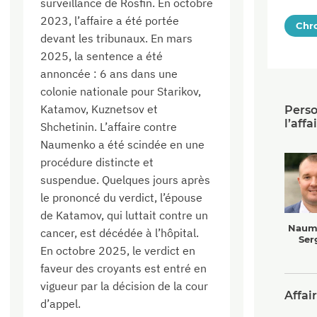
surveillance de Rosfin. En octobre
2023, l’affaire a été portée
Chr
devant les tribunaux. En mars
2025, la sentence a été
annoncée : 6 ans dans une
colonie nationale pour Starikov,
Katamov, Kuznetsov et
Perso
l’affa
Shchetinin. L’affaire contre
Naumenko a été scindée en une
procédure distincte et
suspendue. Quelques jours après
le prononcé du verdict, l’épouse
de Katamov, qui luttait contre un
Naum
cancer, est décédée à l’hôpital.
Ser
En octobre 2025, le verdict en
faveur des croyants est entré en
vigueur par la décision de la cour
Affai
d’appel.