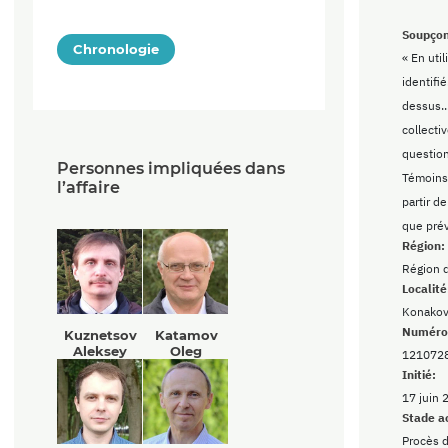
Soupçon
Chronologie
« En util
identifié
dessus..
collecti
questio
Personnes impliquées dans
Témoins 
l’affaire
partir d
que pré
Région:
Région 
Localité
Konako
Numéro 
Kuznetsov
Katamov
Aleksey
Oleg
121072
Initié:
17 juin 
Stade a
Procès d