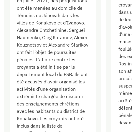
En juillet 2021, des perquisitions
croya
ont été menées au domicile de
dans u
Témoins de Jéhovah dans les
de leu
villes de Konakovo et d’Ivanovo.
d’avoi
Alexandre Chtchetinine, Sergueï
d’une 
Naumenko, Oleg Katamov, Alexeï
maiso
Kouznetsov et Alexandre Starikov
fouillé
ont fait l’objet de poursuites
des ex
pénales. L’affaire contre les
Rosfi
croyants a été initiée par le
son af
département local du FSB. Ils ont
procéd
été accusés d’avoir organisé les
suspe
activités d’une organisation
même 
extrémiste chargée de discuter
arrêté
des enseignements chrétiens
détent
avec les habitants du district de
pénale
Konakovo. Les croyants ont été
devant
inclus dans la liste de