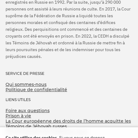
enregistrés en Russie en 1992. Par la suite, jusqu’à 290 000
personnes ont assisté à leurs réunions de culte. En 2017, la Cour
suprême de la Fédération de Russie a liquidé toutes les
personnes morales et confisqué des centaines d’édifices
religieux. Des perquisitions ont commencé et des centaines de
croyants ont été envoyés en prison. En 2022, la CEDH a disculpé
les Témoins de Jéhovah et ordonné à la Russie de mettre fin à
leurs poursuites pénales et de les indemniser pour tous les
préjudices causés.
SERVICE DE PRESSE
Qui sommes-nous
Politique de confidentialité
LIENS UTILES
Foire aux questions
Prison à vie
La Cour européenne des droits de l’homme acquitte les
Témoins de Jéhovah russes
75e anniversaire de l’Opération Nord
Ce site utilise des cookies.
Si vous nous en donnez