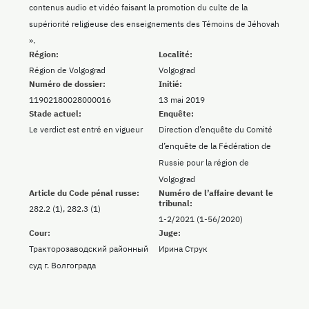
contenus audio et vidéo faisant la promotion du culte de la
supériorité religieuse des enseignements des Témoins de Jéhovah
».
Région:
Localité:
Région de Volgograd
Volgograd
Numéro de dossier:
Initié:
11902180028000016
13 mai 2019
Stade actuel:
Enquête:
Le verdict est entré en vigueur
Direction d’enquête du Comité
d’enquête de la Fédération de
Russie pour la région de
Volgograd
Article du Code pénal russe:
Numéro de l’affaire devant le
tribunal:
282.2 (1), 282.3 (1)
1-2/2021 (1-56/2020)
Cour:
Juge:
Тракторозаводский районный
Ирина Струк
суд г. Волгограда