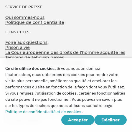
SERVICE DE PRESSE
Qui sommes-nous
Politique de confidentialité
LIENS UTILES
Foire aux questions
Prison à vie
La Cour européenne des droits de l’homme acquitte les
Témoins de Jéhovah russes
75e anniversaire de l’Opération Nord
Ce site utilise des cookies.
Si vous nous en donnez
l’autorisation, nous utiliserons des cookies pour rendre votre
visite plus personnelle, améliorer sa qualité et améliorer les
performances du site en fonction de la façon dont vous l’utilisez.
Si vous refusez l’utilisation de cookies, certaines fonctionnalités
du site peuvent ne pas fonctionner. Vous pouvez en savoir plus
sur les types de cookies que nous utilisons sur notre page
Copyright © 2026
Politique de confidentialité et de cookies
.
Watch Tower Bible and Tract Society of Korea.
Accepter
Décliner
Tous droits réservés.