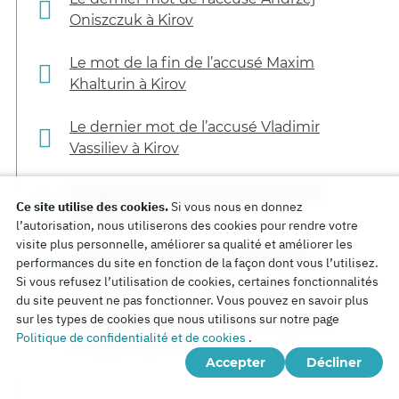
Oniszczuk à Kirov
Le mot de la fin de l’accusé Maxim
Khalturin à Kirov
Le dernier mot de l’accusé Vladimir
Vassiliev à Kirov
Le dernier mot de l’accusé Evgueni
Ce site utilise des cookies.
Si vous nous en donnez
Souvorkov à Kirov
l’autorisation, nous utiliserons des cookies pour rendre votre
visite plus personnelle, améliorer sa qualité et améliorer les
Le dernier mot de l’accusé Andreï
performances du site en fonction de la façon dont vous l’utilisez.
Souvorkov à Kirov
Si vous refusez l’utilisation de cookies, certaines fonctionnalités
du site peuvent ne pas fonctionner. Vous pouvez en savoir plus
sur les types de cookies que nous utilisons sur notre page
Le mot de la fin de l’accusé Vladimir
Politique de confidentialité et de cookies
.
Korobeynikov à Kirov
Accepter
Décliner