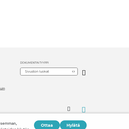
DOKUMENTIN TYYPPI
Sivuston luokat
uin
aisemman,
Ottaa
Hylätä
Copyright © 2026