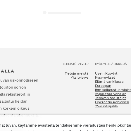
LEHDISTÖPALVELU
HYÖDYLLISIÄ LINKKEJÄ
JÄLLÄ
Tietoja meistä
Usein Kysytyt
Yksityisyys
Kysymykset
luvan uskonnolliseen
Elämä vankilassa
Euroopan
oliiton sorron
ihmisoikeustuomioist
lä rekisteröitiin
vapauttaa Venäjän
Jehovan todistajat
allistui heidän
Operaatio Pohjoisen
75-vuotisjuhla
n korkein oikeus
a palvontarakennuksia.
nkilaan. Vuonna 2022
nat luvan, käytämme evästeitä tehdäksemme vierailustasi henkilökoht
t lopettamaan