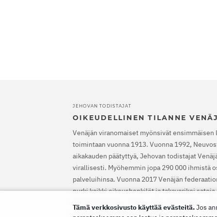
JEHOVAN TODISTAJAT
OIKEUDELLINEN TILANNE VENÄ
Venäjän viranomaiset myönsivät ensimmäisen 
toimintaan vuonna 1913. Vuonna 1992, Neuvost
aikakauden päätyttyä, Jehovan todistajat Venäjäl
virallisesti. Myöhemmin jopa 290 000 ihmistä os
palveluihinsa. Vuonna 2017 Venäjän federaatio
purki kaikki oikeushenkilöt ja takavarikoi satoj
Etsinnät alkoivat, satoja uskovia lähetettiin va
Tämä verkkosivusto käyttää evästeitä.
Jos an
EIT vapautti Jehovan todistajat, määräsi heidä