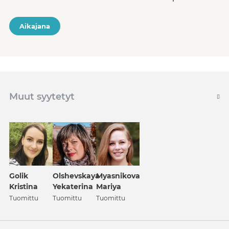
Aikajana
Muut syytetyt
Golik
Olshevskaya
Myasnikova
Kristina
Yekaterina
Mariya
Tuomittu
Tuomittu
Tuomittu