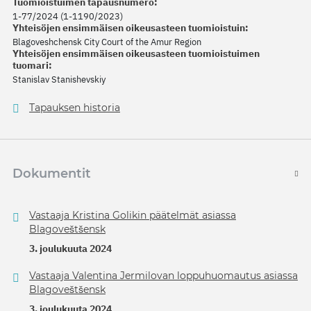
Tuomioistuimen tapausnumero:
1-77/2024 (1-1190/2023)
Yhteisöjen ensimmäisen oikeusasteen tuomioistuin:
Blagoveshchensk City Court of the Amur Region
Yhteisöjen ensimmäisen oikeusasteen tuomioistuimen
tuomari:
Stanislav Stanishevskiy
Tapauksen historia
Dokumentit
Vastaaja Kristina Golikin päätelmät asiassa
Blagoveštšensk
3. joulukuuta 2024
Vastaaja Valentina Jermilovan loppuhuomautus asiassa
Blagoveštšensk
3. joulukuuta 2024