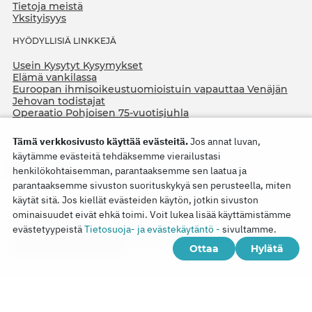
Tietoja meistä
Yksityisyys
HYÖDYLLISIÄ LINKKEJÄ
Usein Kysytyt Kysymykset
Elämä vankilassa
Euroopan ihmisoikeustuomioistuin vapauttaa Venäjän
Jehovan todistajat
Operaatio Pohjoisen 75-vuotisjuhla
Tämä verkkosivusto käyttää evästeitä.
Jos annat luvan,
käytämme evästeitä tehdäksemme vierailustasi
henkilökohtaisemman, parantaaksemme sen laatua ja
parantaaksemme sivuston suorituskykyä sen perusteella, miten
käytät sitä. Jos kiellät evästeiden käytön, jotkin sivuston
ominaisuudet eivät ehkä toimi. Voit lukea lisää käyttämistämme
Copyright © 2026
evästetyypeistä
Tietosuoja- ja evästekäytäntö -
sivultamme.
Watch Tower Bible and Tract Society of Korea.
Ottaa
Hylätä
Kaikki oikeudet pidätetään.