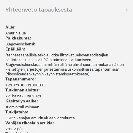
Yhteenveto tapauksesta
Alue:
Amurin alue
Paikkakunta:
Blagoveshchensk
Epäillään:
"tehneet tahallisia tekoja, jotka liittyivät Jehovan todistajien
hallintokeskuksen ja LRO:n toiminnan jatkamiseen
Blagoveshchenskissä, nimittäin että he olivat suoraan mukana näiden
kiellettyjen järjestöjen järjestämissä uskonnollisissa tapahtumissa"
(rikosoikeudenkäynnin käynnistämispäätöksestä)
Tapausnumero:
12107100001000033
Tutkinnan aloitus:
22. heinäkuuta 2021
Käsittelyn vaihe:
Tuomio tuli voimaan
Tutkijataho:
FSB:n Venäjän Amurin alueen johtokunta
Venäjän rikoslain artikla:
282.2 (2)