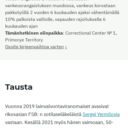
vankeusrangaistuksen muodossa, vankeus korvataan
pakkotyöllä 2 vuoden 6 kuukauden ajaksi vähentämällä
10% palkoista valtiolle, vapauden rajoituksella 6
kuukauden ajan
Tämänhetkinen olinpaikka
:
Сorrectional Center № 1,
Primorye Territory
Osoite kirjeenvaihtoa varten
Tausta
Vuonna 2019 lainvalvontaviranomaiset avasivat
rikosasian FSB: n sotilaseläkeläistä
Sergei Yermilovia
vastaan. Kesällä 2021 myös hänen vaimoaan, 50-