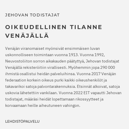
JEHOVAN TODISTAJAT
OIKEUDELLINEN TILANNE
VENÄJÄLLÄ
Venäjän viranomaiset myönsivät ensimmäisen luvan
uskonnolliseen toimintaan vuonna 1913. Vuonna 1992,
Neuvostoliiton sorron aikakauden päätyttyä, Jehovan todistajat
Venäjällä rekisteröitiin virallisesti. Myöhemmin jopa 290 000
ihmistä osallistui heidän palveluihinsa. Vuonna 2017 Venäjän
federaation korkein oikeus purki kaikki oikeushenkilöt ja
takavarikoi satoja palvontarakennuksia. Etsinnät alkoivat, satoja
uskovia lähetettiin vankilaan. Vuonna 2022 EIT vapautti Jehovan
todistajat, määräsi heidät lopettamaan rikossyytteet ja
korvaamaan heille aiheutuneen vahingon.
LEHDISTÖPALVELU