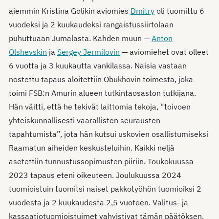
aiemmin Kristina Golikin aviomies
Dmitry
oli tuomittu 6
vuodeksi ja 2 kuukaudeksi rangaistussiirtolaan
puhuttuaan Jumalasta. Kahden muun —
Anton
Olshevskin
ja
Sergey Jermilovin
— aviomiehet ovat olleet
6 vuotta ja 3 kuukautta vankilassa. Naisia vastaan
nostettu tapaus aloitettiin Obukhovin toimesta, joka
toimi FSB:n Amurin alueen tutkintaosaston tutkijana.
Hän väitti, että he tekivät laittomia tekoja, “toivoen
yhteiskunnallisesti vaarallisten seurausten
tapahtumista”, jota hän kutsui uskovien osallistumiseksi
Raamatun aiheiden keskusteluihin. Kaikki neljä
asetettiin tunnustussopimusten piiriin. Toukokuussa
2023 tapaus eteni oikeuteen. Joulukuussa 2024
tuomioistuin tuomitsi naiset pakkotyöhön tuomioiksi 2
vuodesta ja 2 kuukaudesta 2,5 vuoteen. Valitus- ja
kassaatiotuomioistuimet vahvistivat tämän päätöksen.