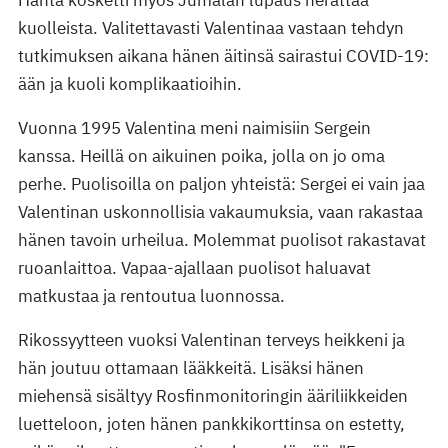
Häntä kosketti myös Jumalan lupaus herättää
kuolleista. Valitettavasti Valentinaa vastaan tehdyn
tutkimuksen aikana hänen äitinsä sairastui COVID-19:
ään ja kuoli komplikaatioihin.
Vuonna 1995 Valentina meni naimisiin Sergein
kanssa. Heillä on aikuinen poika, jolla on jo oma
perhe. Puolisoilla on paljon yhteistä: Sergei ei vain jaa
Valentinan uskonnollisia vakaumuksia, vaan rakastaa
hänen tavoin urheilua. Molemmat puolisot rakastavat
ruoanlaittoa. Vapaa-ajallaan puolisot haluavat
matkustaa ja rentoutua luonnossa.
Rikossyytteen vuoksi Valentinan terveys heikkeni ja
hän joutuu ottamaan lääkkeitä. Lisäksi hänen
miehensä sisältyy Rosfinmonitoringin ääriliikkeiden
luetteloon, joten hänen pankkikorttinsa on estetty,