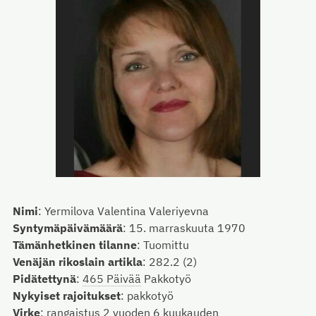
Nimi
:
Yermilova Valentina Valeriyevna
Syntymäpäivämäärä
:
15. marraskuuta 1970
Tämänhetkinen tilanne
:
Tuomittu
Venäjän rikoslain artikla
:
282.2 (2)
Pidätettynä
:
465 Päivää
Pakkotyö
Nykyiset rajoitukset
:
pakkotyö
Virke
:
rangaistus 2 vuoden 6 kuukauden