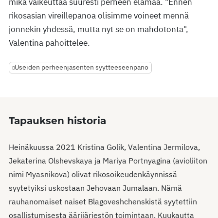
mikä vaikeuttaa suuresti perheen elämää. "Ennen
rikosasian vireillepanoa olisimme voineet mennä
jonnekin yhdessä, mutta nyt se on mahdotonta",
Valentina pahoittelee.
Useiden perheenjäsenten syytteeseenpano
Tapauksen historia
Heinäkuussa 2021 Kristina Golik, Valentina Jermilova,
Jekaterina Olshevskaya ja Mariya Portnyagina (avioliiton
nimi Myasnikova) olivat rikosoikeudenkäynnissä
syytetyiksi uskostaan Jehovaan Jumalaan. Nämä
rauhanomaiset naiset Blagoveshchenskistä syytettiin
osallistumisesta äärijärjestön toimintaan. Kuukautta