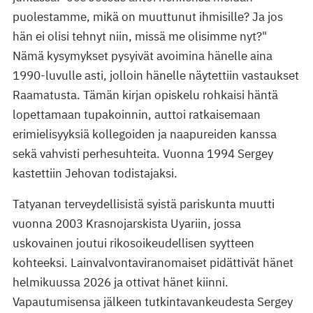
puolestamme, mikä on muuttunut ihmisille? Ja jos
hän ei olisi tehnyt niin, missä me olisimme nyt?"
Nämä kysymykset pysyivät avoimina hänelle aina
1990-luvulle asti, jolloin hänelle näytettiin vastaukset
Raamatusta. Tämän kirjan opiskelu rohkaisi häntä
lopettamaan tupakoinnin, auttoi ratkaisemaan
erimielisyyksiä kollegoiden ja naapureiden kanssa
sekä vahvisti perhesuhteita. Vuonna 1994 Sergey
kastettiin Jehovan todistajaksi.
Tatyanan terveydellisistä syistä pariskunta muutti
vuonna 2003 Krasnojarskista Uyariin, jossa
uskovainen joutui rikosoikeudellisen syytteen
kohteeksi. Lainvalvontaviranomaiset pidättivät hänet
helmikuussa 2026 ja ottivat hänet kiinni.
Vapautumisensa jälkeen tutkintavankeudesta Sergey