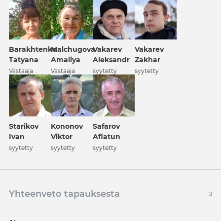
Barakhtenko
Malchugova
Vakarev
Vakarev
Tatyana
Amaliya
Aleksandr
Zakhar
Vastaaja
Vastaaja
syytetty
syytetty
Kononov
Safarov
Starikov
Viktor
Aflatun
Ivan
syytetty
syytetty
syytetty
Yhteenveto tapauksesta