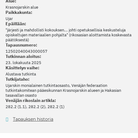
Alue:
Krasnojarskin alue
Paikkakunta:
Ujar
Epäillään:
"järjesti ja mahdollisti kokouksen... johti opetuksellisia keskusteluja
opiskeltujen materiaalien pohjalta" (rikosasian aloittamista koskevasta
päätöksestä)
Tapausnumero:
12502040043000057
Tutkinnan aloitus:
23. lokakuuta 2025
Käsittelyn vaihe:
Alustava tutkinta
Tutkijataho:
Ujarskin monialainen tutkintaosasto, Venäjän federaation
tutkintakomitean pääesikunnan Krasnojarskin alueen ja Hakasian
tasavallan osasto
Venäjän rikoslain artikla:
282.2 (1.1), 282.2 (2), 282.2 (1)
Tapauksen historia