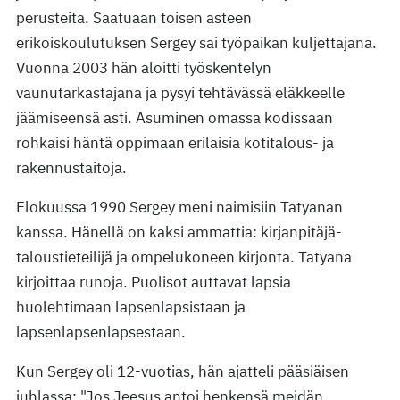
perusteita. Saatuaan toisen asteen
erikoiskoulutuksen Sergey sai työpaikan kuljettajana.
Vuonna 2003 hän aloitti työskentelyn
vaunutarkastajana ja pysyi tehtävässä eläkkeelle
jäämiseensä asti. Asuminen omassa kodissaan
rohkaisi häntä oppimaan erilaisia kotitalous- ja
rakennustaitoja.
Elokuussa 1990 Sergey meni naimisiin Tatyanan
kanssa. Hänellä on kaksi ammattia: kirjanpitäjä-
taloustieteilijä ja ompelukoneen kirjonta. Tatyana
kirjoittaa runoja. Puolisot auttavat lapsia
huolehtimaan lapsenlapsistaan ja
lapsenlapsenlapsestaan.
Kun Sergey oli 12-vuotias, hän ajatteli pääsiäisen
juhlassa: "Jos Jeesus antoi henkensä meidän