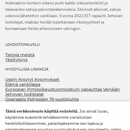
federaation korkein oikeus purki kaikki oikeushenkilöt ja
takavarikoi satoja palvontarakennuksia. Etsinnät alkoivat, satoja
uskovia lähetettiin vankilaan. Vuonna 2022 EIT vapautti Jehovan
todistajat, määräsi heidät lopettamaan rikossyytteet ja
korvaamaan heille aiheutuneen vahingon.
LEHDISTÖPALVELU
Tietoja meistä
Yksityisyys
HYÖDYLLISIÄ LINKKEJÄ
Usein Kysytyt Kysymykset
Elämä vankilassa
Euroopan ihmisoikeustuomioistuin vapauttaa Venäjän
Jehovan todistajat
Operaatio Pohjoisen 75-vuotisjuhla
Tämä verkkosivusto käyttää evästeitä.
Jos annat luvan,
käytämme evästeitä tehdäksemme vierailustasi
henkilökohtaisemman, parantaaksemme sen laatua ja
parantaaksemme sivuston suorituskykyä sen perusteella, miten