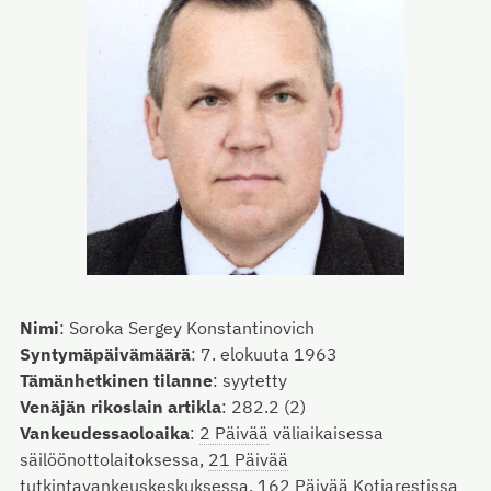
Nimi
:
Soroka Sergey Konstantinovich
Syntymäpäivämäärä
:
7. elokuuta 1963
Tämänhetkinen tilanne
:
syytetty
Venäjän rikoslain artikla
:
282.2 (2)
Vankeudessaoloaika
:
2 Päivää
väliaikaisessa
säilöönottolaitoksessa,
21 Päivää
tutkintavankeuskeskuksessa,
162 Päivää
Kotiarestissa