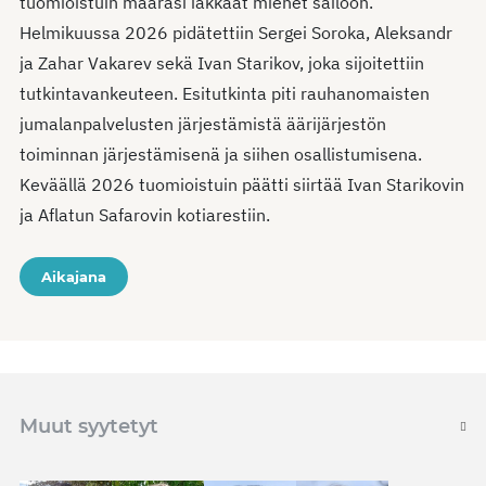
tuomioistuin määräsi iäkkäät miehet säilöön.
Helmikuussa 2026 pidätettiin Sergei Soroka, Aleksandr
ja Zahar Vakarev sekä Ivan Starikov, joka sijoitettiin
tutkintavankeuteen. Esitutkinta piti rauhanomaisten
jumalanpalvelusten järjestämistä äärijärjestön
toiminnan järjestämisenä ja siihen osallistumisena.
Keväällä 2026 tuomioistuin päätti siirtää Ivan Starikovin
ja Aflatun Safarovin kotiarestiin.
Aikajana
Muut syytetyt