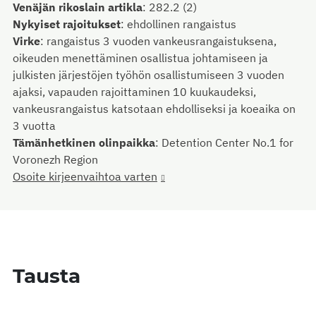
Venäjän rikoslain artikla
:
282.2 (2)
Nykyiset rajoitukset
:
ehdollinen rangaistus
Virke
:
rangaistus 3 vuoden vankeusrangaistuksena,
oikeuden menettäminen osallistua johtamiseen ja
julkisten järjestöjen työhön osallistumiseen 3 vuoden
ajaksi, vapauden rajoittaminen 10 kuukaudeksi,
vankeusrangaistus katsotaan ehdolliseksi ja koeaika on
3 vuotta
Tämänhetkinen olinpaikka
:
Detention Center No.1 for
Voronezh Region
Osoite kirjeenvaihtoa varten
Tausta