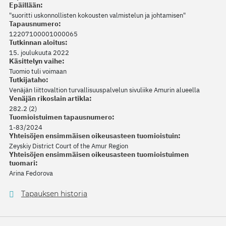
Epäillään:
"suoritti uskonnollisten kokousten valmistelun ja johtamisen"
Tapausnumero:
12207100001000065
Tutkinnan aloitus:
15. joulukuuta 2022
Käsittelyn vaihe:
Tuomio tuli voimaan
Tutkijataho:
Venäjän liittovaltion turvallisuuspalvelun sivuliike Amurin alueella
Venäjän rikoslain artikla:
282.2 (2)
Tuomioistuimen tapausnumero:
1-83/2024
Yhteisöjen ensimmäisen oikeusasteen tuomioistuin:
Zeyskiy District Court of the Amur Region
Yhteisöjen ensimmäisen oikeusasteen tuomioistuimen
tuomari:
Arina Fedorova
Tapauksen historia