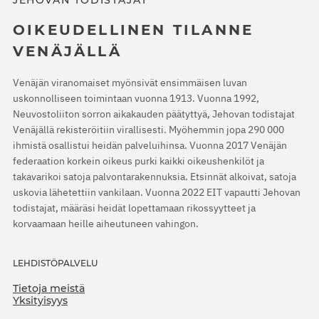
JEHOVAN TODISTAJAT
OIKEUDELLINEN TILANNE
VENÄJÄLLÄ
Venäjän viranomaiset myönsivät ensimmäisen luvan
uskonnolliseen toimintaan vuonna 1913. Vuonna 1992,
Neuvostoliiton sorron aikakauden päätyttyä, Jehovan todistajat
Venäjällä rekisteröitiin virallisesti. Myöhemmin jopa 290 000
ihmistä osallistui heidän palveluihinsa. Vuonna 2017 Venäjän
federaation korkein oikeus purki kaikki oikeushenkilöt ja
takavarikoi satoja palvontarakennuksia. Etsinnät alkoivat, satoja
uskovia lähetettiin vankilaan. Vuonna 2022 EIT vapautti Jehovan
todistajat, määräsi heidät lopettamaan rikossyytteet ja
korvaamaan heille aiheutuneen vahingon.
LEHDISTÖPALVELU
Tietoja meistä
Yksityisyys