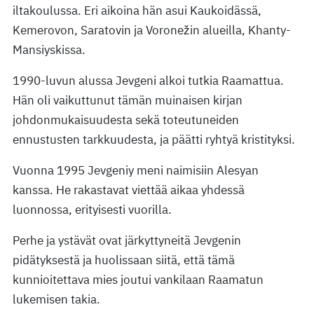
iltakoulussa. Eri aikoina hän asui Kaukoidässä,
Kemerovon, Saratovin ja Voronežin alueilla, Khanty-
Mansiyskissa.
1990-luvun alussa Jevgeni alkoi tutkia Raamattua.
Hän oli vaikuttunut tämän muinaisen kirjan
johdonmukaisuudesta sekä toteutuneiden
ennustusten tarkkuudesta, ja päätti ryhtyä kristityksi.
Vuonna 1995 Jevgeniy meni naimisiin Alesyan
kanssa. He rakastavat viettää aikaa yhdessä
luonnossa, erityisesti vuorilla.
Perhe ja ystävät ovat järkyttyneitä Jevgenin
pidätyksestä ja huolissaan siitä, että tämä
kunnioitettava mies joutui vankilaan Raamatun
lukemisen takia.