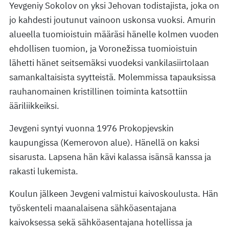
Yevgeniy Sokolov on yksi Jehovan todistajista, joka on
jo kahdesti joutunut vainoon uskonsa vuoksi. Amurin
alueella tuomioistuin määräsi hänelle kolmen vuoden
ehdollisen tuomion, ja Voronežissa tuomioistuin
lähetti hänet seitsemäksi vuodeksi vankilasiirtolaan
samankaltaisista syytteistä. Molemmissa tapauksissa
rauhanomainen kristillinen toiminta katsottiin
ääriliikkeiksi.
Jevgeni syntyi vuonna 1976 Prokopjevskin
kaupungissa (Kemerovon alue). Hänellä on kaksi
sisarusta. Lapsena hän kävi kalassa isänsä kanssa ja
rakasti lukemista.
Koulun jälkeen Jevgeni valmistui kaivoskoulusta. Hän
työskenteli maanalaisena sähköasentajana
kaivoksessa sekä sähköasentajana hotellissa ja