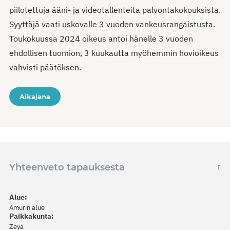
piilotettuja ääni- ja videotallenteita palvontakokouksista.
Syyttäjä vaati uskovalle 3 vuoden vankeusrangaistusta.
Toukokuussa 2024 oikeus antoi hänelle 3 vuoden
ehdollisen tuomion, 3 kuukautta myöhemmin hovioikeus
vahvisti päätöksen.
Aikajana
Yhteenveto tapauksesta
Alue:
Amurin alue
Paikkakunta:
Zeya