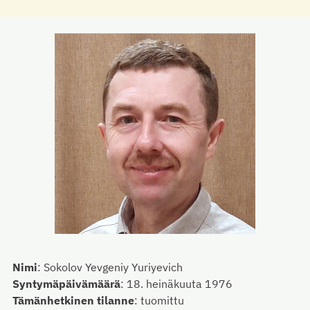
Nimi
:
Sokolov Yevgeniy Yuriyevich
Syntymäpäivämäärä
:
18. heinäkuuta 1976
Tämänhetkinen tilanne
:
tuomittu