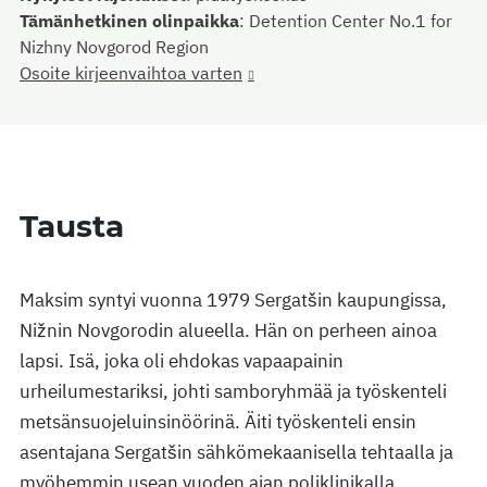
Tämänhetkinen olinpaikka
:
Detention Center No.1 for
Nizhny Novgorod Region
Osoite kirjeenvaihtoa varten
Tausta
Maksim syntyi vuonna 1979 Sergatšin kaupungissa,
Nižnin Novgorodin alueella. Hän on perheen ainoa
lapsi. Isä, joka oli ehdokas vapaapainin
urheilumestariksi, johti samboryhmää ja työskenteli
metsänsuojeluinsinöörinä. Äiti työskenteli ensin
asentajana Sergatšin sähkömekaanisella tehtaalla ja
myöhemmin usean vuoden ajan poliklinikalla