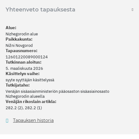
Yhteenveto tapauksesta
Alue:
Nizhegorodin alue
Paikkakunta:
Nižni Novgorod
Tapausnumero:
12601220089000124
Tutkinnan aloitus:
5. maaliskuuta 2026
Käsittelyn vaihe:
syyte syyttäjän käsittelyssä
Tutkijataho:
Venäjän sisäasiainministeriön pääosaston sisäasiainosasto
Nizhegorodin alueella
Venäjän rikoslain artikla:
282.2 (2), 282.2 (1)
Tapauksen historia