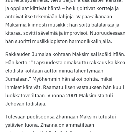
suurella sydämellä: vietti paljon aikaa lasten kanssa,
ja oppilaat kiittivät häntä – he kirjoittivat kortteja ja
antoivat itse tekemiään lahjoja. Vapaa-aikanaan
Maksimia kiinnosti musiikki: hän soitti balalaikaa ja
kitaraa, sovitti sävelmiä ja improvisoi. Nuoruudessaan
hän suoritti musiikkiopiston harmonikkalinjalla.
Rakkauden Jumalaa kohtaan Maksim sai isoäidiltään.
Hän kertoi: ”Lapsuudesta omaksuttu rakkaus kaikkea
elollista kohtaan auttoi minua lähentymään
Jumalaan.” Myöhemmin hän alkoi pohtia, miksi
ihmiset kärsivät. Raamatullisen vastauksen hän kuuli
luokkatoveriltaan. Vuonna 2001 Maksimista tuli
Jehovan todistaja.
Tulevaan puolisoonsa Zhannaan Maksim tutustui
ystävien luona. Zhanna on ammatiltaan