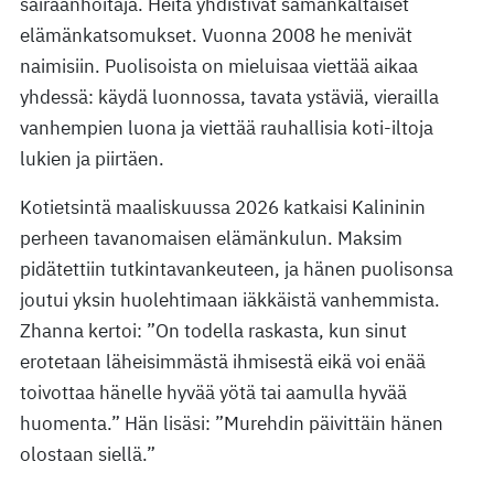
sairaanhoitaja. Heitä yhdistivät samankaltaiset
elämänkatsomukset. Vuonna 2008 he menivät
naimisiin. Puolisoista on mieluisaa viettää aikaa
yhdessä: käydä luonnossa, tavata ystäviä, vierailla
vanhempien luona ja viettää rauhallisia koti-iltoja
lukien ja piirtäen.
Kotietsintä maaliskuussa 2026 katkaisi Kalininin
perheen tavanomaisen elämänkulun. Maksim
pidätettiin tutkintavankeuteen, ja hänen puolisonsa
joutui yksin huolehtimaan iäkkäistä vanhemmista.
Zhanna kertoi: ”On todella raskasta, kun sinut
erotetaan läheisimmästä ihmisestä eikä voi enää
toivottaa hänelle hyvää yötä tai aamulla hyvää
huomenta.” Hän lisäsi: ”Murehdin päivittäin hänen
olostaan siellä.”