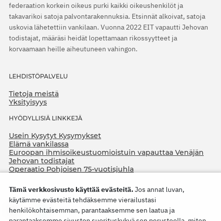
federaation korkein oikeus purki kaikki oikeushenkilöt ja
takavarikoi satoja palvontarakennuksia. Etsinnät alkoivat, satoja
uskovia lähetettiin vankilaan. Vuonna 2022 EIT vapautti Jehovan
todistajat, määräsi heidät lopettamaan rikossyytteet ja
korvaamaan heille aiheutuneen vahingon.
LEHDISTÖPALVELU
Tietoja meistä
Yksityisyys
HYÖDYLLISIÄ LINKKEJÄ
Usein Kysytyt Kysymykset
Elämä vankilassa
Euroopan ihmisoikeustuomioistuin vapauttaa Venäjän
Jehovan todistajat
Operaatio Pohjoisen 75-vuotisjuhla
Tämä verkkosivusto käyttää evästeitä.
Jos annat luvan,
käytämme evästeitä tehdäksemme vierailustasi
henkilökohtaisemman, parantaaksemme sen laatua ja
parantaaksemme sivuston suorituskykyä sen perusteella, miten