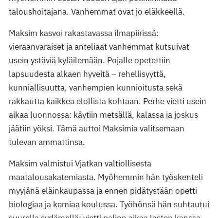
taloushoitajana. Vanhemmat ovat jo eläkkeellä.
Maksim kasvoi rakastavassa ilmapiirissä:
vieraanvaraiset ja anteliaat vanhemmat kutsuivat
usein ystäviä kyläilemään. Pojalle opetettiin
lapsuudesta alkaen hyveitä – rehellisyyttä,
kunniallisuutta, vanhempien kunnioitusta sekä
rakkautta kaikkea elollista kohtaan. Perhe vietti usein
aikaa luonnossa: käytiin metsällä, kalassa ja joskus
jäätiin yöksi. Tämä auttoi Maksimia valitsemaan
tulevan ammattinsa.
Maksim valmistui Vjatkan valtiollisesta
maatalousakatemiasta. Myöhemmin hän työskenteli
myyjänä eläinkaupassa ja ennen pidätystään opetti
biologiaa ja kemiaa koulussa. Työhönsä hän suhtautui