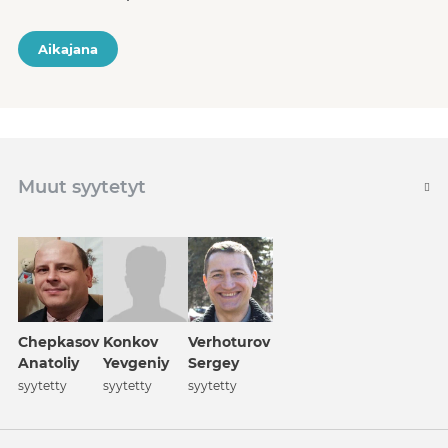
Aikajana
Muut syytetyt
Chepkasov
Konkov
Verhoturov
Anatoliy
Yevgeniy
Sergey
syytetty
syytetty
syytetty