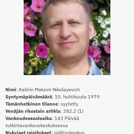
Nimi
:
Kalinin Maksim Nikolayevich
Syntymäpäivämäärä
:
10. huhtikuuta 1979
Tämänhetkinen tilanne
:
syytetty
Venäjän rikoslain artikla
:
282.2 (1)
Vankeudessaoloaika
:
143 Päivää
tutkintavankeuskeskuksessa
Nykyiset rajoitukset
:
pidätyskeskus