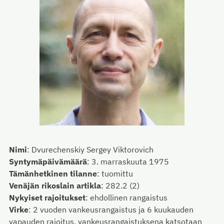
Nimi
:
Dvurechenskiy Sergey Viktorovich
Syntymäpäivämäärä
:
3. marraskuuta 1975
Tämänhetkinen tilanne
:
tuomittu
Venäjän rikoslain artikla
:
282.2 (2)
Nykyiset rajoitukset
:
ehdollinen rangaistus
Virke
:
2 vuoden vankeusrangaistus ja 6 kuukauden
vapauden rajoitus, vankeusrangaistuksena katsotaan