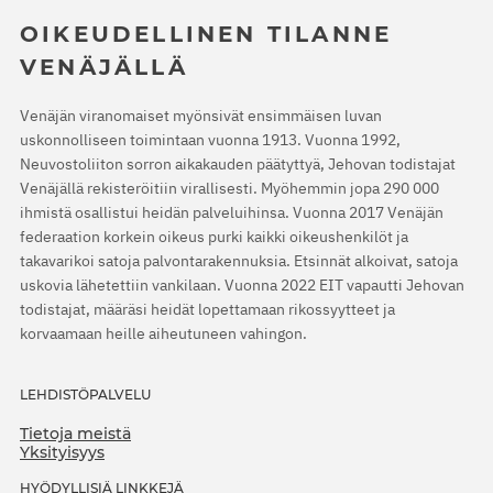
OIKEUDELLINEN TILANNE
VENÄJÄLLÄ
Venäjän viranomaiset myönsivät ensimmäisen luvan
uskonnolliseen toimintaan vuonna 1913. Vuonna 1992,
Neuvostoliiton sorron aikakauden päätyttyä, Jehovan todistajat
Venäjällä rekisteröitiin virallisesti. Myöhemmin jopa 290 000
ihmistä osallistui heidän palveluihinsa. Vuonna 2017 Venäjän
federaation korkein oikeus purki kaikki oikeushenkilöt ja
takavarikoi satoja palvontarakennuksia. Etsinnät alkoivat, satoja
uskovia lähetettiin vankilaan. Vuonna 2022 EIT vapautti Jehovan
todistajat, määräsi heidät lopettamaan rikossyytteet ja
korvaamaan heille aiheutuneen vahingon.
LEHDISTÖPALVELU
Tietoja meistä
Yksityisyys
HYÖDYLLISIÄ LINKKEJÄ