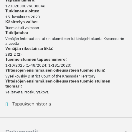
Tapausnumero:
12302030079000046
Tutkinnan aloitus:
15. kesäkuuta 2023
Käsittelyn vaihe:
Tuomio tuli voimaan
Tutkijataho:
Venäjän federaation tutkintakomitean tutkintajohtokunta Krasnodarin
alueella
Venäjän rikoslain artikla:
282.2 (2)
Tuomioistuimen tapausnumero:
1-10/2025 (1-48/2024; 1-181/2023)
Yhteisöjen ensimmäisen oikeusasteen tuomioistuin:
Vyselkovskiy District Court of the Krasnodar Territory
Yhteisöjen ensimmäisen oikeusasteen tuomioistuimen
tuomari:
Yelizaveta Proskuryakova
Tapauksen historia