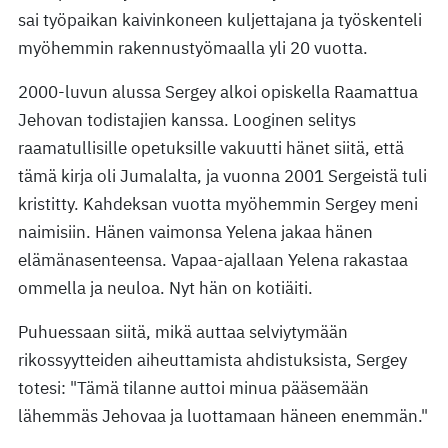
sai työpaikan kaivinkoneen kuljettajana ja työskenteli
myöhemmin rakennustyömaalla yli 20 vuotta.
2000-luvun alussa Sergey alkoi opiskella Raamattua
Jehovan todistajien kanssa. Looginen selitys
raamatullisille opetuksille vakuutti hänet siitä, että
tämä kirja oli Jumalalta, ja vuonna 2001 Sergeistä tuli
kristitty. Kahdeksan vuotta myöhemmin Sergey meni
naimisiin. Hänen vaimonsa Yelena jakaa hänen
elämänasenteensa. Vapaa-ajallaan Yelena rakastaa
ommella ja neuloa. Nyt hän on kotiäiti.
Puhuessaan siitä, mikä auttaa selviytymään
rikossyytteiden aiheuttamista ahdistuksista, Sergey
totesi: "Tämä tilanne auttoi minua pääsemään
lähemmäs Jehovaa ja luottamaan häneen enemmän."