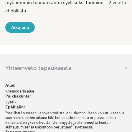
myöhemmin tuomari antoi syylliseksi tuomion – 2 vuotta
ehdollista.
Aikajana
Yhteenveto tapauksesta
Alue:
Krasnodarin alue
Paikkakunta:
Vyselki
Epäillään:
"osallistui suoraan Jehovan todistajien uskonnolliseen koulutukseen ja
saarnaihin, joiden aikana hän lietsoi uskonnollista eripuraa, edisti
kansalaisten yksinoikeutta, ylemmyyttä ja alemmuutta heidän
suhtautumisensa uskontoon perustuen" (syytteestä)