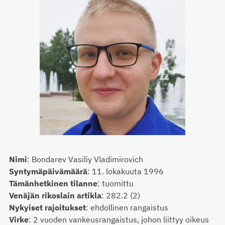
Nimi
:
Bondarev Vasiliy Vladimirovich
Syntymäpäivämäärä
:
11. lokakuuta 1996
Tämänhetkinen tilanne
:
tuomittu
Venäjän rikoslain artikla
:
282.2 (2)
Nykyiset rajoitukset
:
ehdollinen rangaistus
Virke
:
2 vuoden vankeusrangaistus, johon liittyy oikeus