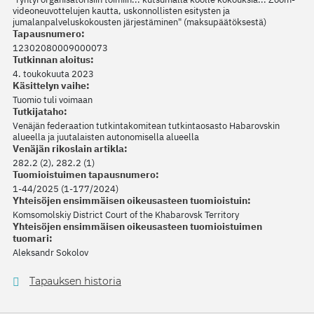
videoneuvottelujen kautta, uskonnollisten esitysten ja
jumalanpalveluskokousten järjestäminen" (maksupäätöksestä)
Tapausnumero:
12302080009000073
Tutkinnan aloitus:
4. toukokuuta 2023
Käsittelyn vaihe:
Tuomio tuli voimaan
Tutkijataho:
Venäjän federaation tutkintakomitean tutkintaosasto Habarovskin
alueella ja juutalaisten autonomisella alueella
Venäjän rikoslain artikla:
282.2 (2), 282.2 (1)
Tuomioistuimen tapausnumero:
1-44/2025 (1-177/2024)
Yhteisöjen ensimmäisen oikeusasteen tuomioistuin:
Komsomolskiy District Court of the Khabarovsk Territory
Yhteisöjen ensimmäisen oikeusasteen tuomioistuimen
tuomari:
Aleksandr Sokolov
Tapauksen historia