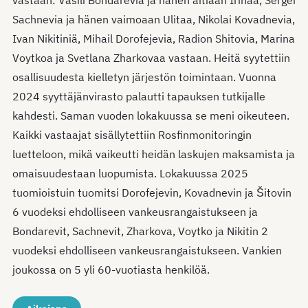
vastaan: Vasili Bondarevia ja hänen äitiään Irinaa, Sergei
Sachnevia ja hänen vaimoaan Ulitaa, Nikolai Kovadnevia,
Ivan Nikitiniä, Mihail Dorofejevia, Radion Shitovia, Marina
Voytkoa ja Svetlana Zharkovaa vastaan. Heitä syytettiin
osallisuudesta kielletyn järjestön toimintaan. Vuonna
2024 syyttäjänvirasto palautti tapauksen tutkijalle
kahdesti. Saman vuoden lokakuussa se meni oikeuteen.
Kaikki vastaajat sisällytettiin Rosfinmonitoringin
luetteloon, mikä vaikeutti heidän laskujen maksamista ja
omaisuudestaan luopumista. Lokakuussa 2025
tuomioistuin tuomitsi Dorofejevin, Kovadnevin ja Šitovin
6 vuodeksi ehdolliseen vankeusrangaistukseen ja
Bondarevit, Sachnevit, Zharkova, Voytko ja Nikitin 2
vuodeksi ehdolliseen vankeusrangaistukseen. Vankien
joukossa on 5 yli 60-vuotiasta henkilöä.