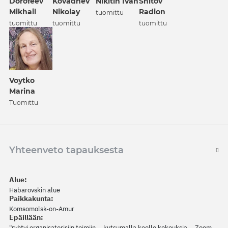
Dorofeev
Kovadnev
Nikitin Ivan
Shitov
Mikhail
Nikolay
Radion
tuomittu
tuomittu
tuomittu
tuomittu
Voytko
Marina
Tuomittu
Yhteenveto tapauksesta
Alue:
Habarovskin alue
Paikkakunta:
Komsomolsk-on-Amur
Epäillään:
"ryhtyi organisatorisiin toimiin... kutsumalla koolle kokouksia... Zoom-