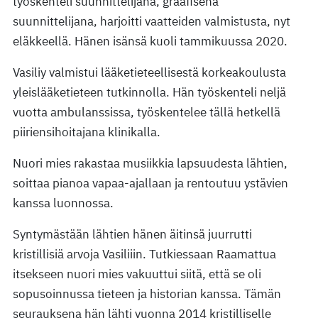
työskenteli suunnittelijana, graafisena
suunnittelijana, harjoitti vaatteiden valmistusta, nyt
eläkkeellä. Hänen isänsä kuoli tammikuussa 2020.
Vasiliy valmistui lääketieteellisestä korkeakoulusta
yleislääketieteen tutkinnolla. Hän työskenteli neljä
vuotta ambulanssissa, työskentelee tällä hetkellä
piiriensihoitajana klinikalla.
Nuori mies rakastaa musiikkia lapsuudesta lähtien,
soittaa pianoa vapaa-ajallaan ja rentoutuu ystävien
kanssa luonnossa.
Syntymästään lähtien hänen äitinsä juurrutti
kristillisiä arvoja Vasiliiin. Tutkiessaan Raamattua
itsekseen nuori mies vakuuttui siitä, että se oli
sopusoinnussa tieteen ja historian kanssa. Tämän
seurauksena hän lähti vuonna 2014 kristilliselle