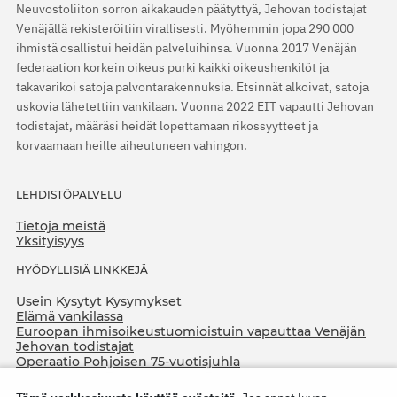
Neuvostoliiton sorron aikakauden päätyttyä, Jehovan todistajat
Venäjällä rekisteröitiin virallisesti. Myöhemmin jopa 290 000
ihmistä osallistui heidän palveluihinsa. Vuonna 2017 Venäjän
federaation korkein oikeus purki kaikki oikeushenkilöt ja
takavarikoi satoja palvontarakennuksia. Etsinnät alkoivat, satoja
uskovia lähetettiin vankilaan. Vuonna 2022 EIT vapautti Jehovan
todistajat, määräsi heidät lopettamaan rikossyytteet ja
korvaamaan heille aiheutuneen vahingon.
LEHDISTÖPALVELU
Tietoja meistä
Yksityisyys
HYÖDYLLISIÄ LINKKEJÄ
Usein Kysytyt Kysymykset
Elämä vankilassa
Euroopan ihmisoikeustuomioistuin vapauttaa Venäjän
Jehovan todistajat
Operaatio Pohjoisen 75-vuotisjuhla