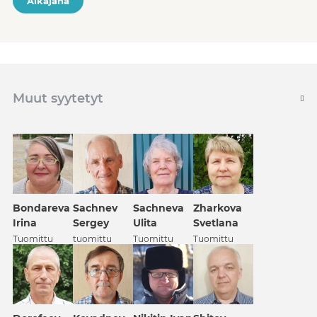
Aikajana
Muut syytetyt
Bondareva
Sachnev
Sachneva
Zharkova
Irina
Sergey
Ulita
Svetlana
Tuomittu
tuomittu
Tuomittu
Tuomittu