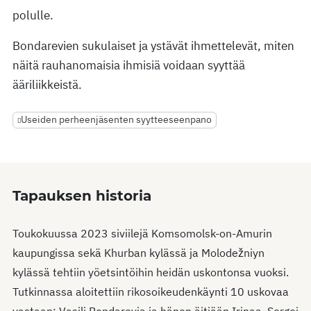
polulle.
Bondarevien sukulaiset ja ystävät ihmettelevät, miten
näitä rauhanomaisia ihmisiä voidaan syyttää
ääriliikkeistä.
Useiden perheenjäsenten syytteeseenpano
Tapauksen historia
Toukokuussa 2023 siviilejä Komsomolsk-on-Amurin
kaupungissa sekä Khurban kylässä ja Molodežniyn
kylässä tehtiin yöetsintöihin heidän uskontonsa vuoksi.
Tutkinnassa aloitettiin rikosoikeudenkäynti 10 uskovaa