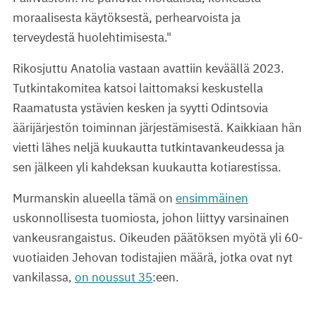
moraalisesta käytöksestä, perhearvoista ja
terveydestä huolehtimisesta."
Rikosjuttu Anatolia vastaan avattiin keväällä 2023.
Tutkintakomitea katsoi laittomaksi keskustella
Raamatusta ystävien kesken ja syytti Odintsovia
äärijärjestön toiminnan järjestämisestä. Kaikkiaan hän
vietti lähes neljä kuukautta tutkintavankeudessa ja
sen jälkeen yli kahdeksan kuukautta kotiarestissa.
Murmanskin alueella tämä on
ensimmäinen
uskonnollisesta tuomiosta, johon liittyy varsinainen
vankeusrangaistus. Oikeuden päätöksen myötä yli 60-
vuotiaiden Jehovan todistajien määrä, jotka ovat nyt
vankilassa,
on noussut 35
:een.