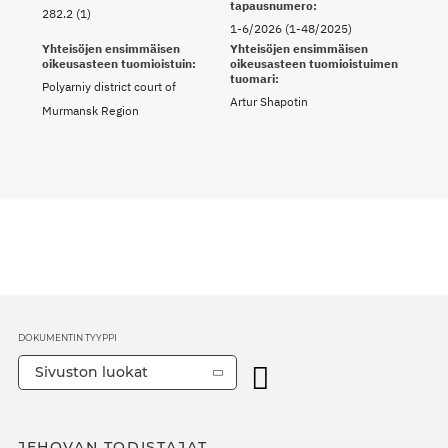
tapausnumero:
282.2 (1)
1-6/2026 (1-48/2025)
Yhteisöjen ensimmäisen
Yhteisöjen ensimmäisen
oikeusasteen tuomioistuin:
oikeusasteen tuomioistuimen
tuomari:
Polyarniy district court of
Artur Shapotin
Murmansk Region
DOKUMENTIN TYYPPI
Sivuston luokat
JEHOVAN TODISTAJAT