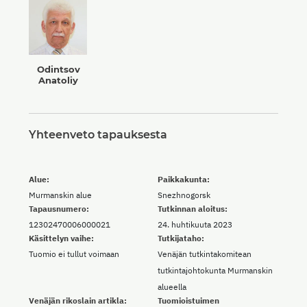
Odintsov
Anatoliy
Yhteenveto tapauksesta
Alue:
Paikkakunta:
Murmanskin alue
Snezhnogorsk
Tapausnumero:
Tutkinnan aloitus:
12302470006000021
24. huhtikuuta 2023
Käsittelyn vaihe:
Tutkijataho:
Tuomio ei tullut voimaan
Venäjän tutkintakomitean
tutkintajohtokunta Murmanskin
alueella
Venäjän rikoslain artikla:
Tuomioistuimen