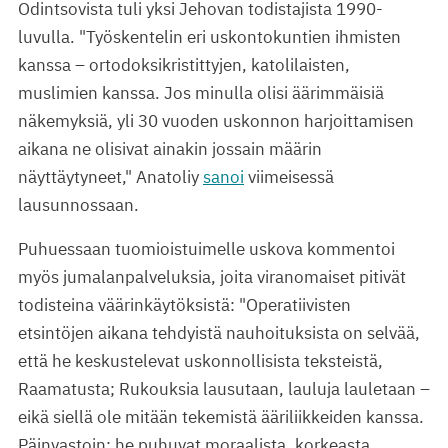
Odintsovista tuli yksi Jehovan todistajista 1990-
luvulla. "Työskentelin eri uskontokuntien ihmisten
kanssa – ortodoksikristittyjen, katolilaisten,
muslimien kanssa. Jos minulla olisi äärimmäisiä
näkemyksiä, yli 30 vuoden uskonnon harjoittamisen
aikana ne olisivat ainakin jossain määrin
näyttäytyneet," Anatoliy
sanoi
viimeisessä
lausunnossaan.
Puhuessaan tuomioistuimelle uskova kommentoi
myös jumalanpalveluksia, joita viranomaiset pitivät
todisteina väärinkäytöksistä: "Operatiivisten
etsintöjen aikana tehdyistä nauhoituksista on selvää,
että he keskustelevat uskonnollisista teksteistä,
Raamatusta; Rukouksia lausutaan, lauluja lauletaan –
eikä siellä ole mitään tekemistä ääriliikkeiden kanssa.
Päinvastoin: he puhuvat moraalista, korkeasta