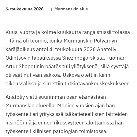
6. toukokuuta 2026
Murmanskin alue
Kuusi vuotta ja kolme kuukautta rangaistussiirtolassa
– tämä oli tuomio, jonka Murmanskin Polyarnyn
käräjäoikeus antoi 4. toukokuuta 2026 Anatoliy
Odintsovin tapauksessa Snezhnogorskista. Tuomari
Artur Shapotinin päätös tuli yllätyksenä, sillä syyttäjä
oli vaatinut vain sakkoa. Uskova otettiin kiinni
oikeussalissa ja siirrettiin tutkintavankeuskeskukseen
Anatoliy vietti suurimman osan elämästään
Murmanskin alueella. Monien vuosien ajan hän
työskenteli eri yrityksissä lääketieteellisten laitteiden
insinöörinä ja ennen rikossyytteen aloittamista hän
työskenteli kliinisen patologian toimistossa.