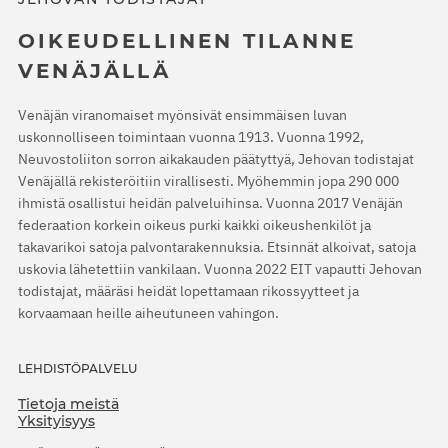
OIKEUDELLINEN TILANNE
VENÄJÄLLÄ
Venäjän viranomaiset myönsivät ensimmäisen luvan
uskonnolliseen toimintaan vuonna 1913. Vuonna 1992,
Neuvostoliiton sorron aikakauden päätyttyä, Jehovan todistajat
Venäjällä rekisteröitiin virallisesti. Myöhemmin jopa 290 000
ihmistä osallistui heidän palveluihinsa. Vuonna 2017 Venäjän
federaation korkein oikeus purki kaikki oikeushenkilöt ja
takavarikoi satoja palvontarakennuksia. Etsinnät alkoivat, satoja
uskovia lähetettiin vankilaan. Vuonna 2022 EIT vapautti Jehovan
todistajat, määräsi heidät lopettamaan rikossyytteet ja
korvaamaan heille aiheutuneen vahingon.
LEHDISTÖPALVELU
Tietoja meistä
Yksityisyys