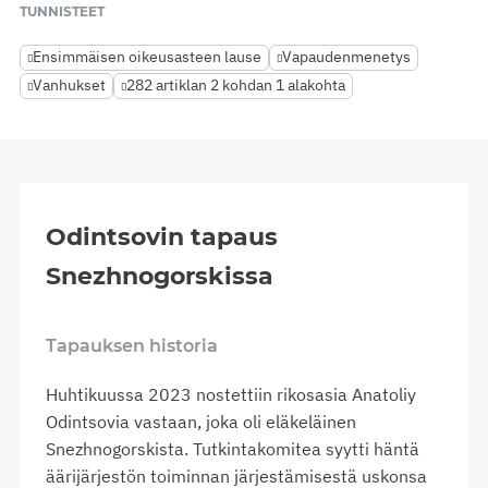
TUNNISTEET
Ensimmäisen oikeusasteen lause
Vapaudenmenetys
Vanhukset
282 artiklan 2 kohdan 1 alakohta
Odintsovin tapaus
Snezhnogorskissa
Tapauksen historia
Huhtikuussa 2023 nostettiin rikosasia Anatoliy
Odintsovia vastaan, joka oli eläkeläinen
Snezhnogorskista. Tutkintakomitea syytti häntä
äärijärjestön toiminnan järjestämisestä uskonsa