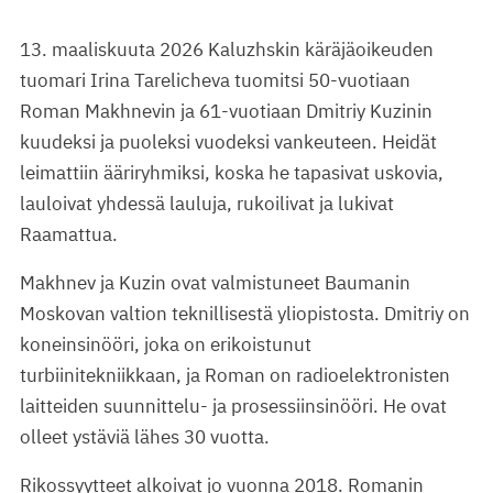
13. maaliskuuta 2026 Kaluzhskin käräjäoikeuden
tuomari Irina Tarelicheva tuomitsi 50-vuotiaan
Roman Makhnevin ja 61-vuotiaan Dmitriy Kuzinin
kuudeksi ja puoleksi vuodeksi vankeuteen. Heidät
leimattiin ääriryhmiksi, koska he tapasivat uskovia,
lauloivat yhdessä lauluja, rukoilivat ja lukivat
Raamattua.
Makhnev ja Kuzin ovat valmistuneet Baumanin
Moskovan valtion teknillisestä yliopistosta. Dmitriy on
koneinsinööri, joka on erikoistunut
turbiinitekniikkaan, ja Roman on radioelektronisten
laitteiden suunnittelu- ja prosessiinsinööri. He ovat
olleet ystäviä lähes 30 vuotta.
Rikossyytteet alkoivat jo vuonna 2018. Romanin