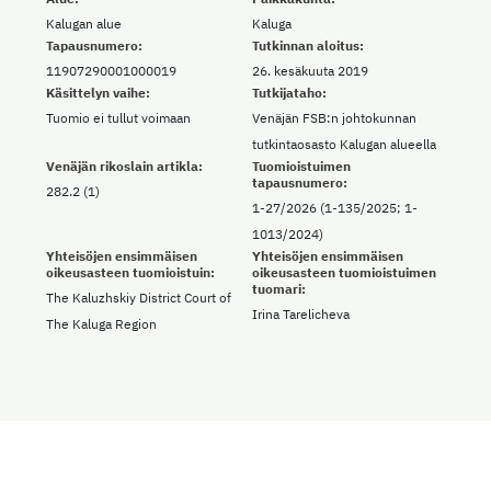
Kalugan alue
Kaluga
Tapausnumero:
Tutkinnan aloitus:
11907290001000019
26. kesäkuuta 2019
Käsittelyn vaihe:
Tutkijataho:
Tuomio ei tullut voimaan
Venäjän FSB:n johtokunnan
tutkintaosasto Kalugan alueella
Venäjän rikoslain artikla:
Tuomioistuimen
tapausnumero:
282.2 (1)
1-27/2026 (1-135/2025; 1-
1013/2024)
Yhteisöjen ensimmäisen
Yhteisöjen ensimmäisen
oikeusasteen tuomioistuin:
oikeusasteen tuomioistuimen
tuomari:
The Kaluzhskiy District Court of
Irina Tarelicheva
The Kaluga Region