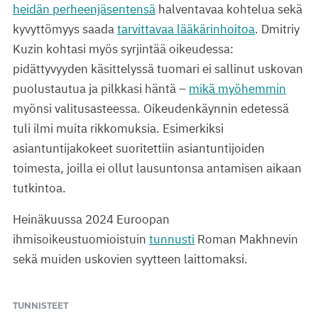
heidän perheenjäsentensä
halventavaa kohtelua sekä
kyvyttömyys saada
tarvittavaa lääkärinhoitoa
. Dmitriy
Kuzin kohtasi myös syrjintää oikeudessa:
pidättyvyyden käsittelyssä tuomari ei sallinut uskovan
puolustautua ja pilkkasi häntä –
mikä myöhemmin
myönsi valitusasteessa. Oikeudenkäynnin edetessä
tuli ilmi muita rikkomuksia. Esimerkiksi
asiantuntijakokeet suoritettiin asiantuntijoiden
toimesta, joilla ei ollut lausuntonsa antamisen aikaan
tutkintoa.
Heinäkuussa 2024 Euroopan
ihmisoikeustuomioistuin
tunnusti
Roman Makhnevin
sekä muiden uskovien syytteen laittomaksi.
TUNNISTEET