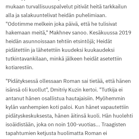
mukaan turvallisuuspalvelut pitivät heitä tarkkailun
alla ja salakuuntelivat heidän puhelimiaan.
"Odotimme melkein joka päivä, että he tulisivat
hakemaan meitä," Makhnev sanoo. Kesäkuussa 2019
heidän asunnoissaan tehtiin etsintöjä; Heidät
pidätettiin ja lähetettiin kuudeksi kuukaudeksi
tutkintavankilaan, minkä jälkeen heidät asetettiin
kotiarestiin.
"Pidätyksessä ollessaan Roman sai tietää, että hänen
isänsä oli kuollut", Dmitriy Kuzin kertoi. "Tutkija ei
antanut hänen osallistua hautajaisiin. Myöhemmin
kylän vanhempien koti paloi. Kun hänet vapautettiin
pidätyskeskuksesta, hänen äitinsä kuoli. Hän huolehti
isoäidistään, joka on noin 100-vuotias... Traagisten
tapahtumien ketjusta huolimatta Roman ei