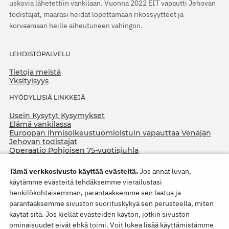
uskovia lähetettiin vankilaan. Vuonna 2022 EIT vapautti Jehovan
todistajat, määräsi heidät lopettamaan rikossyytteet ja
korvaamaan heille aiheutuneen vahingon.
LEHDISTÖPALVELU
Tietoja meistä
Yksityisyys
HYÖDYLLISIÄ LINKKEJÄ
Usein Kysytyt Kysymykset
Elämä vankilassa
Euroopan ihmisoikeustuomioistuin vapauttaa Venäjän
Jehovan todistajat
Operaatio Pohjoisen 75-vuotisjuhla
Tämä verkkosivusto käyttää evästeitä.
Jos annat luvan,
käytämme evästeitä tehdäksemme vierailustasi
henkilökohtaisemman, parantaaksemme sen laatua ja
parantaaksemme sivuston suorituskykyä sen perusteella, miten
käytät sitä. Jos kiellät evästeiden käytön, jotkin sivuston
ominaisuudet eivät ehkä toimi. Voit lukea lisää käyttämistämme