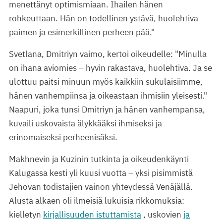
menettänyt optimismiaan. Ihailen hänen
rohkeuttaan. Hän on todellinen ystävä, huolehtiva
paimen ja esimerkillinen perheen pää."
Svetlana, Dmitriyn vaimo, kertoi oikeudelle: "Minulla
on ihana aviomies – hyvin rakastava, huolehtiva. Ja se
ulottuu paitsi minuun myös kaikkiin sukulaisiimme,
hänen vanhempiinsa ja oikeastaan ihmisiin yleisesti."
Naapuri, joka tunsi Dmitriyn ja hänen vanhempansa,
kuvaili uskovaista älykkääksi ihmiseksi ja
erinomaiseksi perheenisäksi.
Makhnevin ja Kuzinin tutkinta ja oikeudenkäynti
Kalugassa kesti yli kuusi vuotta – yksi pisimmistä
Jehovan todistajien vainon yhteydessä Venäjällä.
Alusta alkaen oli ilmeisiä lukuisia rikkomuksia:
kielletyn
kirjallisuuden istuttamista
, uskovien
ja