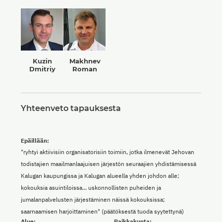
Kuzin
Makhnev
Dmitriy
Roman
Yhteenveto tapauksesta
Epäillään:
"ryhtyi aktiivisiin organisatorisiin toimiin, jotka ilmenevät Jehovan
todistajien maailmanlaajuisen järjestön seuraajien yhdistämisessä
Kalugan kaupungissa ja Kalugan alueella yhden johdon alle;
kokouksia asuintiloissa... uskonnollisten puheiden ja
jumalanpalvelusten järjestäminen näissä kokouksissa;
saarnaamisen harjoittaminen" (päätöksestä tuoda syytettynä)
Alue:
Paikkakunta: