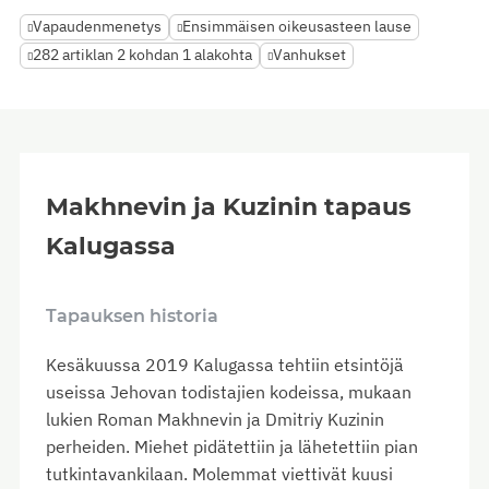
Vapaudenmenetys
Ensimmäisen oikeusasteen lause
282 artiklan 2 kohdan 1 alakohta
Vanhukset
Makhnevin ja Kuzinin tapaus
Kalugassa
Tapauksen historia
Kesäkuussa 2019 Kalugassa tehtiin etsintöjä
useissa Jehovan todistajien kodeissa, mukaan
lukien Roman Makhnevin ja Dmitriy Kuzinin
perheiden. Miehet pidätettiin ja lähetettiin pian
tutkintavankilaan. Molemmat viettivät kuusi