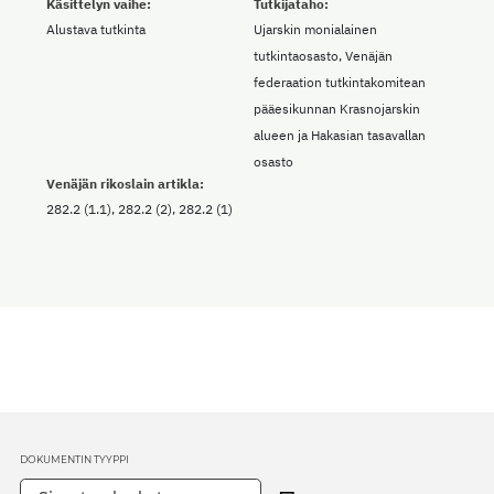
Käsittelyn vaihe:
Tutkijataho:
Alustava tutkinta
Ujarskin monialainen
tutkintaosasto, Venäjän
federaation tutkintakomitean
pääesikunnan Krasnojarskin
alueen ja Hakasian tasavallan
osasto
Venäjän rikoslain artikla:
282.2 (1.1), 282.2 (2), 282.2 (1)
DOKUMENTIN TYYPPI