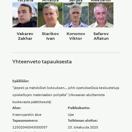
Tatyana
Amaliya
Sergey
Aleksandr
Vakarev
Starikov
Kononov
Safarov
Zakhar
Ivan
Viktor
Aflatun
Yhteenveto tapauksesta
Epäillään:
"järjesti ja mahdollisti kokouksen... johti opetuksellisia keskusteluja
opiskeltujen materiaalien pohjalta" (rikosasian aloittamista
koskevasta päätöksestä)
Alue:
Paikkakunta:
Krasnojarskin alue
Ujar
Tapausnumero:
Tutkinnan aloitus:
12502040043000057
23. lokakuuta 2025