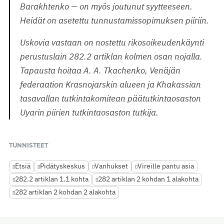
Barakhtenko — on myös joutunut syytteeseen.
Heidät on asetettu tunnustamissopimuksen piiriin.
Uskovia vastaan on nostettu rikosoikeudenkäynti
perustuslain 282.2 artiklan kolmen osan nojalla.
Tapausta hoitaa A. A. Tkachenko, Venäjän
federaation Krasnojarskin alueen ja Khakassian
tasavallan tutkintakomitean päätutkintaosaston
Uyarin piirien tutkintaosaston tutkija.
TUNNISTEET
Etsiä
Pidätyskeskus
Vanhukset
Vireille pantu asia
282.2 artiklan 1.1 kohta
282 artiklan 2 kohdan 1 alakohta
282 artiklan 2 kohdan 2 alakohta