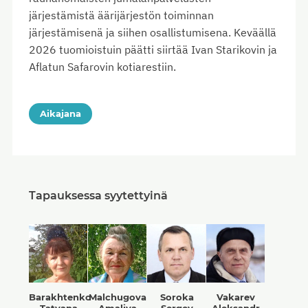
järjestämistä äärijärjestön toiminnan
järjestämisenä ja siihen osallistumisena. Keväällä
2026 tuomioistuin päätti siirtää Ivan Starikovin ja
Aflatun Safarovin kotiarestiin.
Aikajana
Tapauksessa syytettyinä
Barakhtenko
Malchugova
Soroka
Vakarev