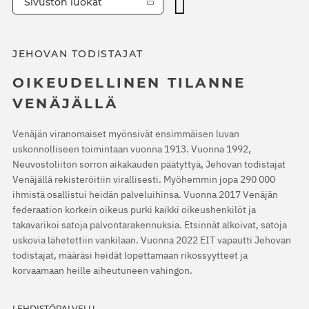
Sivuston luokat
JEHOVAN TODISTAJAT
OIKEUDELLINEN TILANNE
VENÄJÄLLÄ
Venäjän viranomaiset myönsivät ensimmäisen luvan
uskonnolliseen toimintaan vuonna 1913. Vuonna 1992,
Neuvostoliiton sorron aikakauden päätyttyä, Jehovan todistajat
Venäjällä rekisteröitiin virallisesti. Myöhemmin jopa 290 000
ihmistä osallistui heidän palveluihinsa. Vuonna 2017 Venäjän
federaation korkein oikeus purki kaikki oikeushenkilöt ja
takavarikoi satoja palvontarakennuksia. Etsinnät alkoivat, satoja
uskovia lähetettiin vankilaan. Vuonna 2022 EIT vapautti Jehovan
todistajat, määräsi heidät lopettamaan rikossyytteet ja
korvaamaan heille aiheutuneen vahingon.
LEHDISTÖPALVELU