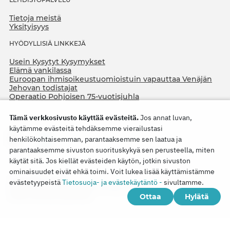
Tietoja meistä
Yksityisyys
HYÖDYLLISIÄ LINKKEJÄ
Usein Kysytyt Kysymykset
Elämä vankilassa
Euroopan ihmisoikeustuomioistuin vapauttaa Venäjän
Jehovan todistajat
Operaatio Pohjoisen 75-vuotisjuhla
Tämä verkkosivusto käyttää evästeitä.
Jos annat luvan,
käytämme evästeitä tehdäksemme vierailustasi
henkilökohtaisemman, parantaaksemme sen laatua ja
parantaaksemme sivuston suorituskykyä sen perusteella, miten
käytät sitä. Jos kiellät evästeiden käytön, jotkin sivuston
ominaisuudet eivät ehkä toimi. Voit lukea lisää käyttämistämme
Copyright © 2026
evästetyypeistä
Tietosuoja- ja evästekäytäntö -
sivultamme.
Watch Tower Bible and Tract Society of Korea.
Ottaa
Hylätä
Kaikki oikeudet pidätetään.