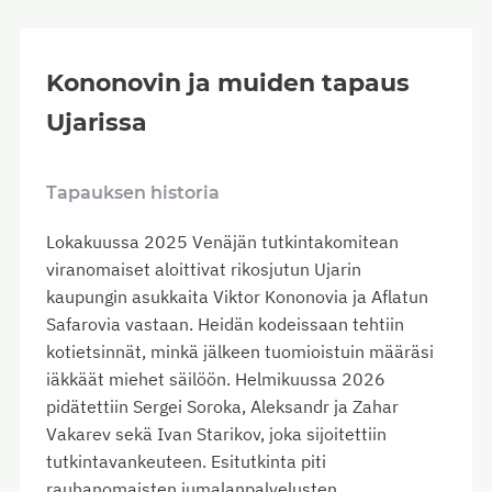
Kononovin ja muiden tapaus
Ujarissa
Tapauksen historia
Lokakuussa 2025 Venäjän tutkintakomitean
viranomaiset aloittivat rikosjutun Ujarin
kaupungin asukkaita Viktor Kononovia ja Aflatun
Safarovia vastaan. Heidän kodeissaan tehtiin
kotietsinnät, minkä jälkeen tuomioistuin määräsi
iäkkäät miehet säilöön. Helmikuussa 2026
pidätettiin Sergei Soroka, Aleksandr ja Zahar
Vakarev sekä Ivan Starikov, joka sijoitettiin
tutkintavankeuteen. Esitutkinta piti
rauhanomaisten jumalanpalvelusten