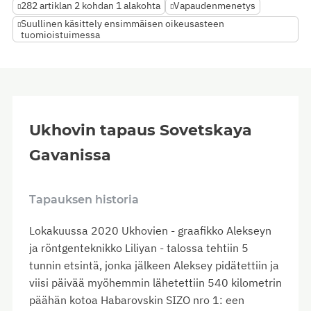
282 artiklan 2 kohdan 1 alakohta
Vapaudenmenetys
Suullinen käsittely ensimmäisen oikeusasteen
tuomioistuimessa
Ukhovin tapaus Sovetskaya
Gavanissa
Tapauksen historia
Lokakuussa 2020 Ukhovien - graafikko Alekseyn
ja röntgenteknikko Liliyan - talossa tehtiin 5
tunnin etsintä, jonka jälkeen Aleksey pidätettiin ja
viisi päivää myöhemmin lähetettiin 540 kilometrin
päähän kotoa Habarovskin SIZO nro 1: een