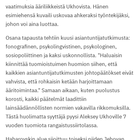
vaatimuksia ääriliikkeistä Ukhovista. Hänen
esimiehensä kuvaili uskovaa ahkeraksi työntekijäksi,
johon voi aina luottaa.
Osana tapausta tehtiin kuusi asiantuntijatutkimusta:
fonografinen, psykolingvistinen, psykologinen,
sosiopoliittinen ja kaksi uskonnollista. "Haluaisin
kiinnittää tuomioistuimen huomion siihen, että
kaikkien asiantuntijatutkimusten johtopäätökset eivät
vahvista, että rohkaisin ketään harjoittamaan
ääritoimintaa." Samaan aikaan, kuten puolustus
korosti, kaikki päätelmät laadittiin
lainsäädännöllisten normien vakavilla rikkomuksilla.
Tästä huolimatta syyttäjä pyysi Aleksey Ukhoville 7
vuoden tuomiota rangaistussiirtolassa.
Habarovskin alue sijoittuu toiseksi niiden Jehovan