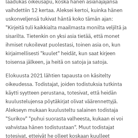
laadukas oikeusapu, koska hänen asianajajansa
vaihdettiin 12 kertaa. Aleksei kertoi, kuinka hänen
uskonveljensä tukivat häntä koko tämän ajan:
"Kirjeitä tuli kaikkialta maailmasta monilta veljiltä ja
sisarilta. Tietenkin on yksi asia tietää, että monet
ihmiset rukoilevat puolestasi, toinen asia on, kun
kirjaimellisesti "kuulet" heidät, kun saat kirjeen
toisensa jälkeen, ja heitä on satoja ja satoja.
Elokuusta 2021 lähtien tapausta on käsitelty
oikeudessa. Todistajat, joiden todistuksia tutkinta
käytti syytteen perustana, totesivat, että heidän
kuulustelujensa pöytäkirjat olivat väärennettyjä.
Alekseyn mukaan kuulusteltu salainen todistaja
"Surikov" "puhui suorasta valheesta, kukaan ei voi
vahvistaa hänen todistustaan". Muut todistajat
totesivat, etteivät he olleet koskaan kuulleet