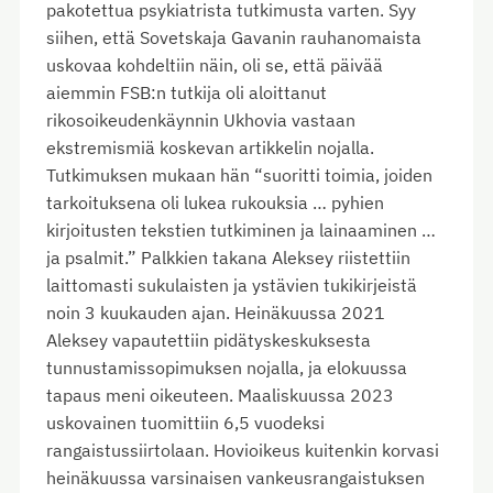
pakotettua psykiatrista tutkimusta varten. Syy
siihen, että Sovetskaja Gavanin rauhanomaista
uskovaa kohdeltiin näin, oli se, että päivää
aiemmin FSB:n tutkija oli aloittanut
rikosoikeudenkäynnin Ukhovia vastaan
ekstremismiä koskevan artikkelin nojalla.
Tutkimuksen mukaan hän “suoritti toimia, joiden
tarkoituksena oli lukea rukouksia … pyhien
kirjoitusten tekstien tutkiminen ja lainaaminen …
ja psalmit.” Palkkien takana Aleksey riistettiin
laittomasti sukulaisten ja ystävien tukikirjeistä
noin 3 kuukauden ajan. Heinäkuussa 2021
Aleksey vapautettiin pidätyskeskuksesta
tunnustamissopimuksen nojalla, ja elokuussa
tapaus meni oikeuteen. Maaliskuussa 2023
uskovainen tuomittiin 6,5 vuodeksi
rangaistussiirtolaan. Hovioikeus kuitenkin korvasi
heinäkuussa varsinaisen vankeusrangaistuksen