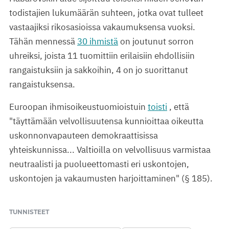
todistajien lukumäärän suhteen, jotka ovat tulleet
vastaajiksi rikosasioissa vakaumuksensa vuoksi.
Tähän mennessä
30 ihmistä
on joutunut sorron
uhreiksi, joista 11 tuomittiin erilaisiin ehdollisiin
rangaistuksiin ja sakkoihin, 4 on jo suorittanut
rangaistuksensa.
Euroopan ihmisoikeustuomioistuin
toisti
, että
"täyttämään velvollisuutensa kunnioittaa oikeutta
uskonnonvapauteen demokraattisissa
yhteiskunnissa... Valtioilla on velvollisuus varmistaa
neutraalisti ja puolueettomasti eri uskontojen,
uskontojen ja vakaumusten harjoittaminen" (§ 185).
TUNNISTEET