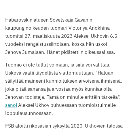
Habarovskin alueen Sovetskaja Gavanin
kaupunginoikeuden tuomari Victoriya Anokhina
tuomitsi 27. maaliskuuta 2023 Aleksei Ukhovin 6,5
vuodeksi rangaistussiirtolaan, koska hän uskoi
Jehova Jumalaan. Hänet pidätettiin oikeussalissa.
Tuomio ei ole tullut voimaan, ja siitä voi valittaa.
Uskova vaatii täydellistä viattomuuttaan. "Haluan
säilyttää maineeni kunnioituksen arvoisena ihmisenä,
joka pitää sanansa ja arvostaa myös kunniaa olla
Jehovan todistaja. Tämä on minulle erittäin tärkeää",
sanoi
Aleksei Ukhov puhuessaan tuomioistuimelle
loppulausunnossaan.
FSB aloitti rikosasian syksyllä 2020. Ukhovien talossa