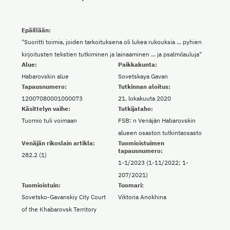
Epäillään:
"Suoritti toimia, joiden tarkoituksena oli lukea rukouksia ... pyhien
kirjoitusten tekstien tutkiminen ja lainaaminen ... ja psalmilauluja"
Alue:
Paikkakunta:
Habarovskin alue
Sovetskaya Gavan
Tapausnumero:
Tutkinnan aloitus:
12007080001000073
21. lokakuuta 2020
Käsittelyn vaihe:
Tutkijataho:
Tuomio tuli voimaan
FSB: n Venäjän Habarovskin
alueen osaston tutkintaosasto
Venäjän rikoslain artikla:
Tuomioistuimen
tapausnumero:
282.2 (1)
1-1/2023 (1-11/2022; 1-
207/2021)
Tuomioistuin:
Tuomari:
Sovetsko-Gavanskiy City Court
Viktoria Anokhina
of the Khabarovsk Territory