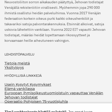
Neuvostoliiton sorron aikakauden päätyttyä, Jehovan todistajat
Venäjällä rekisteröitiin virallisesti. Myöhemmin jopa 290 000
ihmistä osallistui heidän palveluihinsa. Vuonna 2017 Venäjän
federaation korkein oikeus purki kaikki oikeushenkilöt ja
takavarikoi satoja palvontarakennuksia. Etsinnät alkoivat, satoja
uskovia lähetettiin vankilaan. Vuonna 2022 EIT vapautti Jehovan
todistajat, määräsi heidät lopettamaan rikossyytteet ja
korvaamaan heille aiheutuneen vahingon.
LEHDISTÖPALVELU
Tietoja meistä
Yksityisyys
HYÖDYLLISIÄ LINKKEJÄ
Usein Kysytyt Kysymykset
Elämä vankilassa
Euroopan ihmisoikeustuomioistuin vapauttaa Venäjän
Jehovan todistajat
Operaatio Pohjoisen 75-vuotisjuhla
Tämä verkkosivusto käyttää evästeitä.
Jos annat luvan,