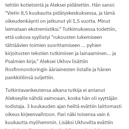
tehtiin kotietsintä ja Aleksei pidätettiin. Hän sanoi:
"Vietin 8,5 kuukautta pidätyskeskuksessa, ja tämä
oikeudenkäynti on jatkunut yli 1,5 vuotta. Minut
leimataan ekstremistiksi." Tutkimuksessa todettiin,
että uskova syyllistyi "rukousten lukemiseen
tähtäävien toimien suorittamiseen ... pyhien
kirjoitusten tekstien tutkiminen ja lainaaminen... ja
Psalmien kirja." Aleksei Ukhov lisättiin
Rosfinmonitoringin ääriainesten listalle ja hänen
pankkitilinsä suljettiin.
Tutkintavankeutensa aikana tutkija ei antanut
Alekseylle nähdä vaimoaan, koska hän oli syyttäjän
todistaja. 3 kuukauden ajan heiltä evättiin laittomasti
oikeus kirjeenvaihtoon. Pari näki toisensa vain 6
kuukautta myöhemmin. Lisäksi Ukhovilta evättiin