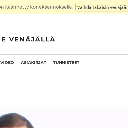
on käännetty konekäännöksellä.
Vaihda takaisin venäjää
NE VENÄJÄLLÄ
VIDEO
ASIAKIRJAT
TUNNISTEET