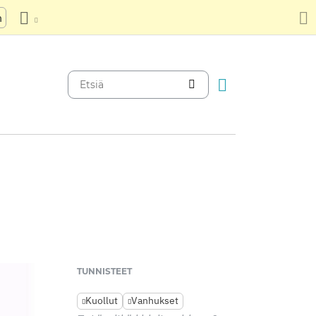
n
TUNNISTEET
Kuollut
Vanhukset