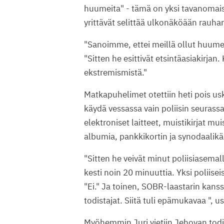
huumeita" - tämä on yksi tavanomaisi
yrittävät selittää ulkonäköään rauha
"Sanoimme, ettei meillä ollut huumei
"Sitten he esittivät etsintäasiakirjan
ekstremismistä."
Matkapuhelimet otettiin heti pois usko
käydä vessassa vain poliisin seurassa
elektroniset laitteet, muistikirjat m
albumia, pankkikortin ja synodaali
"Sitten he veivät minut poliisiasemal
kesti noin 20 minuuttia. Yksi poliise
"Ei." Ja toinen, SOBR-laastarin kanssa
todistajat. Siitä tuli epämukavaa ", u
Myöhemmin Juri vietiin Jehovan todi