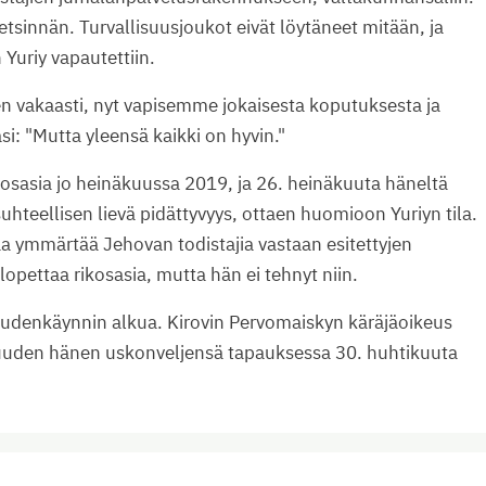
 etsinnän. Turvallisuusjoukot eivät löytäneet mitään, ja
 Yuriy vapautettiin.
 vakaasti, nyt vapisemme jokaisesta koputuksesta ja
säsi: "Mutta yleensä kaikki on hyvin."
ikosasia jo heinäkuussa 2019, ja 26. heinäkuuta häneltä
suhteellisen lievä pidättyvyys, ottaen huomioon Yuriyn tila.
ikaa ymmärtää Jehovan todistajia vastaan esitettyjen
pettaa rikosasia, mutta hän ei tehnyt niin.
keudenkäynnin alkua. Kirovin Pervomaiskyn käräjäoikeus
uuden hänen uskonveljensä tapauksessa 30. huhtikuuta