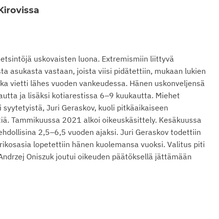
Kirovissa
etsintöjä uskovaisten luona. Extremismiin liittyvä
sta asukasta vastaan, joista viisi pidätettiin, mukaan lukien
oka vietti lähes vuoden vankeudessa. Hänen uskonveljensä
tta ja lisäksi kotiarestissa 6–9 kuukautta. Miehet
si syytetyistä, Juri Geraskov, kuoli pitkäaikaiseen
tiä. Tammikuussa 2021 alkoi oikeuskäsittely. Kesäkuussa
dollisina 2,5–6,5 vuoden ajaksi. Juri Geraskov todettiin
rikosasia lopetettiin hänen kuolemansa vuoksi. Valitus piti
drzej Oniszuk joutui oikeuden päätöksellä jättämään