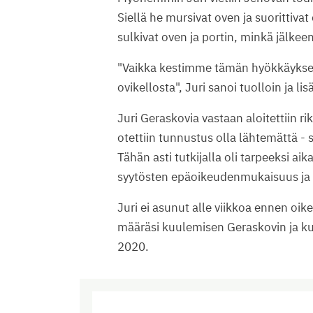
Siellä he mursivat oven ja suorittivat
sulkivat oven ja portin, minkä jälkeen
"Vaikka kestimme tämän hyökkäyksen
ovikellosta", Juri sanoi tuolloin ja li
Juri Geraskovia vastaan aloitettiin r
otettiin tunnustus olla lähtemättä - 
Tähän asti tutkijalla oli tarpeeksi a
syytösten epäoikeudenmukaisuus ja lo
Juri ei asunut alle viikkoa ennen oi
määräsi kuulemisen Geraskovin ja k
2020.