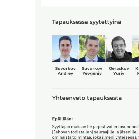
Tapauksessa syytettyinä
Suvorkov
Suvorkov
Geraskov
K
Andrey
Yevgeniy
Yuriy
Yhteenveto tapauksesta
Epäillään:
Syyttäjän mukaan he järjestivät eri asunnois
[Jehovan todistajien] seuraajille ja jäsenille
ominaista toimintaa, joka ilmeni yhteisessä 