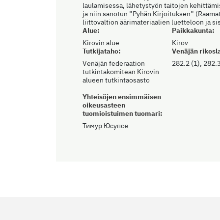
laulamisessa, lähetystyön taitojen kehittämi
ja niin sanotun ”Pyhän Kirjoituksen” (Raamat
liittovaltion äärimateriaalien luetteloon ja s
Alue:
Paikkakunta:
Kirovin alue
Kirov
Tutkijataho:
Venäjän rikosla
Venäjän federaation
282.2 (1), 282.3
tutkintakomitean Kirovin
alueen tutkintaosasto
Yhteisöjen ensimmäisen
oikeusasteen
tuomioistuimen tuomari:
Тимур Юсупов