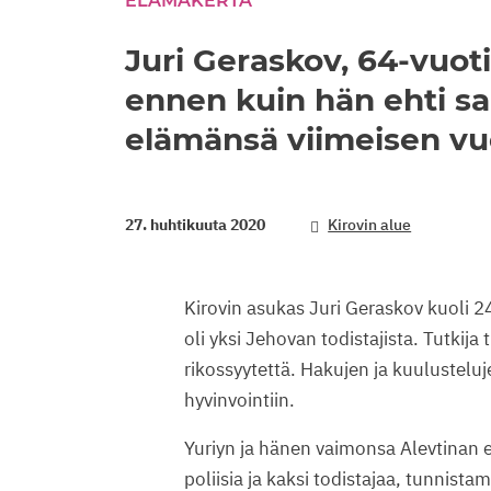
ELÄMÄKERTA
Juri Geraskov, 64-vuoti
ennen kuin hän ehti sa
elämänsä viimeisen vu
27. huhtikuuta 2020
Kirovin alue
Kirovin asukas Juri Geraskov kuoli 
oli yksi Jehovan todistajista. Tutkija
rikossyytettä. Hakujen ja kuulusteluje
hyvinvointiin.
Yuriyn ja hänen vaimonsa Alevtinan 
poliisia ja kaksi todistajaa, tunnist