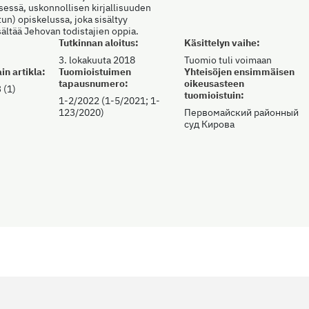
sessä, uskonnollisen kirjallisuuden
un) opiskelussa, joka sisältyy
isältää Jehovan todistajien oppia.
Tutkinnan aloitus:
Käsittelyn vaihe:
3. lokakuuta 2018
Tuomio tuli voimaan
in artikla:
Tuomioistuimen
Yhteisöjen ensimmäisen
tapausnumero:
oikeusasteen
 (1)
tuomioistuin:
1-2/2022 (1-5/2021; 1-
123/2020)
Первомайский районный
суд Кирова