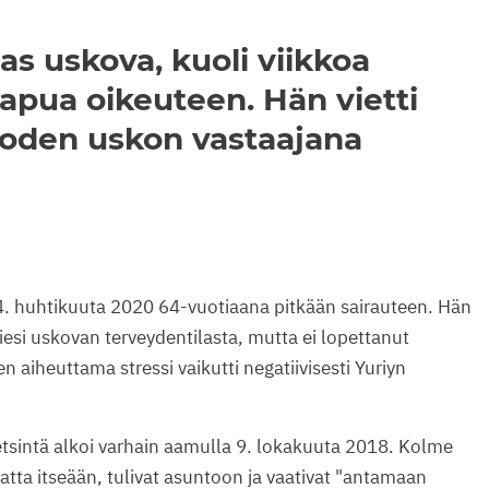
as uskova, kuoli viikkoa
apua oikeuteen. Hän vietti
oden uskon vastaajana
24. huhtikuuta 2020 64-vuotiaana pitkään sairauteen. Hän
 tiesi uskovan terveydentilasta, mutta ei lopettanut
n aiheuttama stressi vaikutti negatiivisesti Yuriyn
etsintä alkoi varhain aamulla 9. lokakuuta 2018. Kolme
amatta itseään, tulivat asuntoon ja vaativat "antamaan