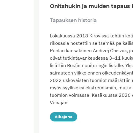
Onitshukin ja muiden tapaus 
Tapauksen historia
Lokakuussa 2018 Kirovissa tehtiin koti
rikosasia nostettiin seitsemää paikalli
Puolan kansalainen Andrzej Oniszuk, j
olivat tutkintavankeudessa 3–11 kuukau
lisättiin Rosfinmonitoringin listalle. Yk
sairauteen viikko ennen oikeudenkäyn
2022 uskovaisten tuomiot määrättiin eh
myös syylliseksi ekstremismiin, mutta 
tuomion voimassa. Kesäkuussa 2026 An
Venäjän.
Aikajana