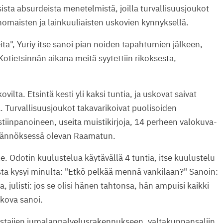
sta absurdeista menetelmistä, joilla turvallisuusjoukot
nomaisten ja lainkuuliaisten uskovien kynnyksellä.
ta", Yuriy itse sanoi pian noiden tapahtumien jälkeen,
. Kotietsinnän aikana meitä syytettiin rikoksesta,
vilta. Etsintä kesti yli kaksi tuntia, ja uskovat saivat
. Turvallisuusjoukot takavarikoivat puolisoiden
uistiinpanoineen, useita muistikirjoja, 14 perheen valokuva-
käännöksessä olevan Raamatun.
le. Odotin kuulustelua käytävällä 4 tuntia, itse kuulustelu
ista kysyi minulta: "Etkö pelkää mennä vankilaan?" Sanoin:
, julisti: jos se olisi hänen tahtonsa, hän ampuisi kaikki
skova sanoi.
stajien jumalanpalvelusrakennukseen, valtakunnansaliin.