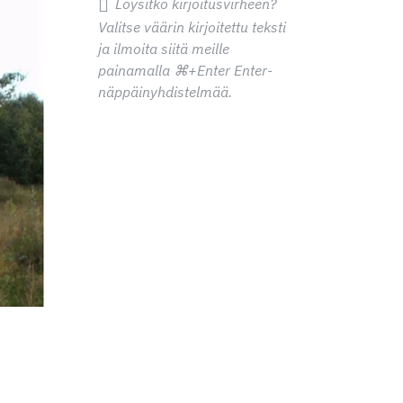
Löysitkö kirjoitusvirheen?
Valitse väärin kirjoitettu teksti
ja ilmoita siitä meille
painamalla
⌘+Enter
Enter-
näppäinyhdistelmää.