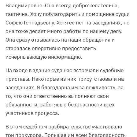
Владимировне. Она всегда доброжелательна,
тактична. Хочу поблагодарить и помощника судьи
Софью Геннадьевну. Хотя ее нет на заседаниях, но
она тоже делает много работы по нашему делу.
Она сразу отзывалась на наши обращения и
старалась оперативно предоставить
исчерпывающую информацию.
На входе в здание суда нас встречали судебные
приставы. Некоторые из них присутствовали на
заседаниях. Я благодарна им за вежливость, за
то, что они ответственно выполняют свои
обязанности, заботясь о безопасности всех
участников процесса.
В этом судебном разбирательстве участвовало
три прокурора. Большая им всем благодарность