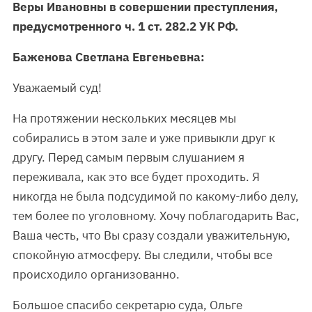
Веры Ивановны
в совершении преступления,
предусмотренного ч.
1
ст.
282.2
УК РФ.
Баженова Светлана Евгеньевна:
Уважаемый суд!
На протяжении нескольких месяцев мы
собирались в этом зале и уже привыкли друг к
другу. Перед самым первым слушанием я
переживала, как это все будет проходить. Я
никогда не была подсудимой по какому-либо делу,
тем более по уголовному. Хочу поблагодарить Вас,
Ваша честь, что Вы сразу создали уважительную,
спокойную атмосферу. Вы следили, чтобы все
происходило организованно.
Большое спасибо секретарю суда, Ольге