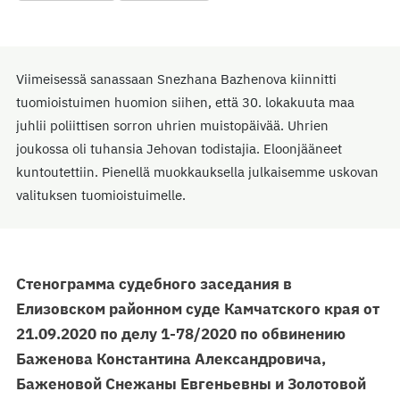
Viimeisessä sanassaan Snezhana Bazhenova kiinnitti
tuomioistuimen huomion siihen, että 30. lokakuuta maa
juhlii poliittisen sorron uhrien muistopäivää. Uhrien
joukossa oli tuhansia Jehovan todistajia. Eloonjääneet
kuntoutettiin. Pienellä muokkauksella julkaisemme uskovan
valituksen tuomioistuimelle.
Стенограмма судебного заседания в
Елизовском районном суде Камчатского края
от
21.09.2020
по делу
1-78/2020
по обвинению
Баженова Константина Александровича,
Баженовой Снежаны Евгеньевны и Золотовой