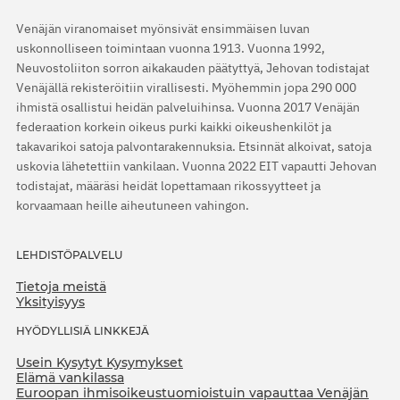
Venäjän viranomaiset myönsivät ensimmäisen luvan
uskonnolliseen toimintaan vuonna 1913. Vuonna 1992,
Neuvostoliiton sorron aikakauden päätyttyä, Jehovan todistajat
Venäjällä rekisteröitiin virallisesti. Myöhemmin jopa 290 000
ihmistä osallistui heidän palveluihinsa. Vuonna 2017 Venäjän
federaation korkein oikeus purki kaikki oikeushenkilöt ja
takavarikoi satoja palvontarakennuksia. Etsinnät alkoivat, satoja
uskovia lähetettiin vankilaan. Vuonna 2022 EIT vapautti Jehovan
todistajat, määräsi heidät lopettamaan rikossyytteet ja
korvaamaan heille aiheutuneen vahingon.
LEHDISTÖPALVELU
Tietoja meistä
Yksityisyys
HYÖDYLLISIÄ LINKKEJÄ
Usein Kysytyt Kysymykset
Elämä vankilassa
Euroopan ihmisoikeustuomioistuin vapauttaa Venäjän