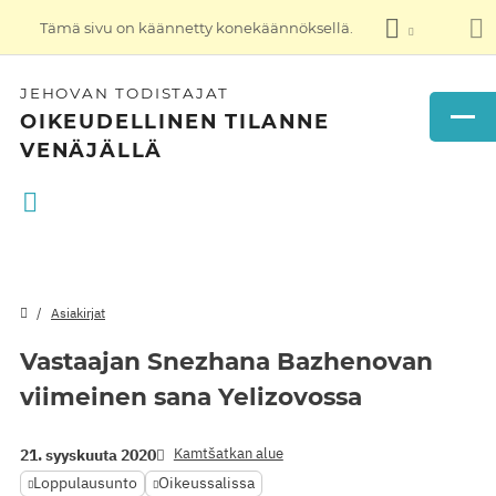
Tämä sivu on käännetty konekäännöksellä.
JEHOVAN TODISTAJAT
OIKEUDELLINEN TILANNE
VENÄJÄLLÄ
Asiakirjat
Vastaajan Snezhana Bazhenovan
viimeinen sana Yelizovossa
Kamtšatkan alue
21. syyskuuta 2020
Loppulausunto
Oikeussalissa