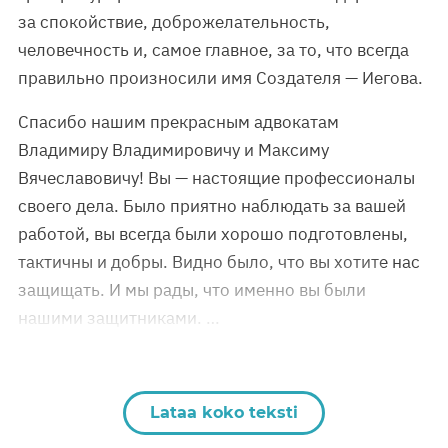
за спокойствие, доброжелательность,
человечность и, самое главное, за то, что всегда
правильно произносили имя Создателя — Иегова.
Спасибо нашим прекрасным адвокатам
Владимиру Владимировичу и Максиму
Вячеславовичу! Вы — настоящие профессионалы
своего дела. Было приятно наблюдать за вашей
работой, вы всегда были хорошо подготовлены,
тактичны и добры. Видно было, что вы хотите нас
защищать. И мы рады, что именно вы были
нашими защитниками. …
Lataa koko teksti