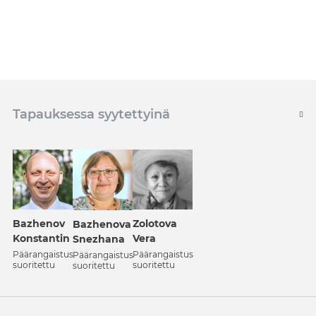
Tapauksessa syytettyinä
Bazhenov
Zolotova
Bazhenova
Konstantin
Vera
Snezhana
Päärangaistus
Päärangaistus
Päärangaistus
suoritettu
suoritettu
suoritettu