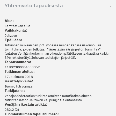
Yhteenveto tapauksesta
Alue:
Kamtšatkan alue
Paikkakunta:
Jelizovo
Epäillään:
Tutkinnan mukaan hän johti yhdessä muiden kanssa uskonnollisia
toimituksia, joiden tulkitaan "järjestävän äärijärjestön toimintaa"
(viitaten Venäjän korkeimman oikeuden päätökseen lakkauttaa kaikki
396 rekisteröityä Jehovan todistajien järjestöä).
Tapausnumero:
11802300004000052
Tutkinnan aloitus:
17. elokuuta 2018
Käsittelyn vaihe:
Tuomio tuli voimaan
Tutkijataho:
Venäjän federaation tutkintakomitean Kamtšatkan alueen
tutkintaosaston Jelizovon kaupungin tutkintaosasto
Venäjän rikoslain artikla:
282.2 (2)
Tuomioistuimen tapausnumero: