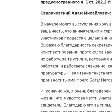
предусмотренного ч. 1 ст. 282.2 У
Сваричевский Адам Михайлович:
В начале моего выступления хочу 
ваша честь, что внимательно и те
участников процесса с целью вникн
Выражаю благодарность секретарю.
конспектировании протоколов засе
их работу, за те усилия, которые о
работали и работаете слаженно, ка
прокуратуры — за чтение текста уг
произносить имя моего Бога: Иегов
И, конечно же, я очень благодарен 
жизни, что я удостоен чести участв
свидетель! Благодарю его за силы, 