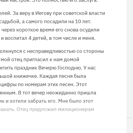
ный настрой. Это полностью его заслуга.
елей. За веру в Иегову при советской власти
садьбой, а самого посадили на 10 лет.
 через короткое время его снова осудили
 и воспитал 4 детей, в том числе и меня.
столкнулся с несправедливостью со стороны
, мой отец пригласил к нам домой
етить праздник Вечерю Господню. У нас
льшой книжечке. Каждая песня была
 цифры по номерам этих песен. Этот
ценным. В тот вечер неожиданно пришла
к и хотели забрать его. Мне было этот
плакать. Отец предложил милиционерам