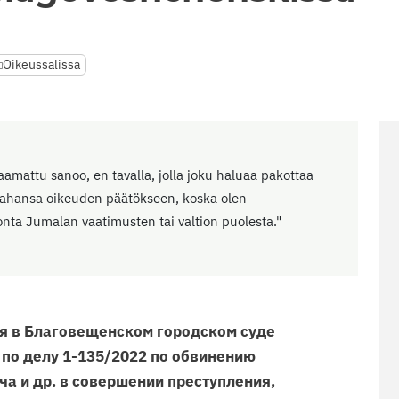
Oikeussalissa
amattu sanoo, en tavalla, jolla joku haluaa pakottaa
 tahansa oikeuden päätökseen, koska olen
tonta Jumalan vaatimusten tai valtion puolesta."
я в Благовещенском городском суде
. по делу 1-135/2022 по обвинению
а и др. в совершении преступления,