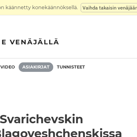
on käännetty konekäännöksellä.
Vaihda takaisin venäjää
NE VENÄJÄLLÄ
VIDEO
ASIAKIRJAT
TUNNISTEET
Svarichevskin
Blagoveshchenskissa