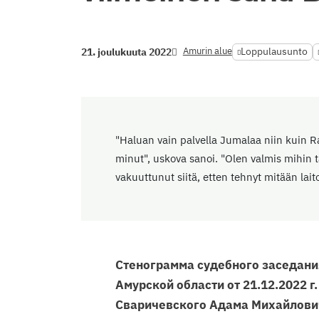
Amurin alue
Loppulausunto
21. joulukuuta 2022
"Haluan vain palvella Jumalaa niin kuin Ra
minut", uskova sanoi. "Olen valmis mihin
vakuuttunut siitä, etten tehnyt mitään lai
Стенограмма судебного заседани
Амурской области от 21.12.2022 г
Сваричевского Адама Михайлович