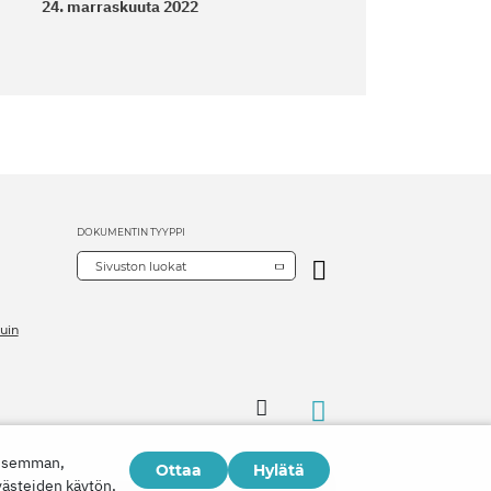
24. marraskuuta 2022
DOKUMENTIN TYYPPI
Sivuston luokat
uin
aisemman,
Ottaa
Hylätä
västeiden käytön,
Copyright © 2026