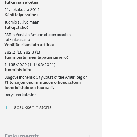
Tutkinnan aloitus:
21. lokakuuta 2019
Käsittelyn vaihe:
Tuomio tuli voimaan
Tutkijataho:
FSB:n Venäjän Amurin alueen osaston
tutkintaosasto
Venäjän rikoslain artikla:
282.2 (1), 282.3 (1)
Tuomioistuimen tapausnumero:
1-135/2022 (1-1408/2021)
Tuomioistuin:
Blagoveshchensk City Court of the Amur Region
Yhteisöjen ensimmäisen oikeusasteen
tuomioistuimen tuomari:
Darya Varkalevich
Tapauksen historia
Dokumentit