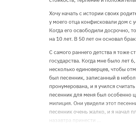
стойкость, терпение и положитель
Хочу начать с истории своих родит
у моего отца конфисковали дом с у
Когда его освободили досрочно, то
на 10 лет. В 50 лет он основал брак
С самого раннего детства я тоже 
государства. Когда мне было лет 6
несколько единоверцев, чтобы отм
был песенник, записанный в небо
пронумерована, и я учился считать
песенник для меня был особенно 
милиция. Они увидели этот песенни
песенник очень жалко, и я начал 
назавтра принести …