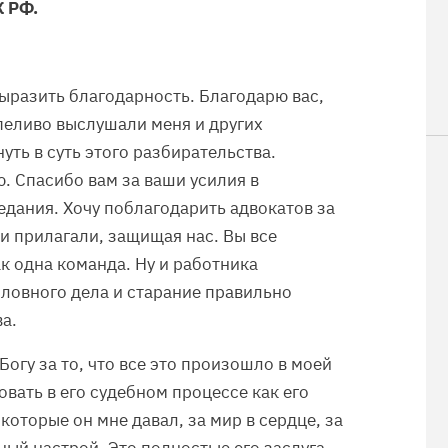
К РФ.
выразить благодарность. Благодарю вас,
рпеливо выслушали меня и других
уть в суть этого разбирательства.
 Спасибо вам за ваши усилия в
дания. Хочу поблагодарить адвокатов за
ни прилагали, защищая нас. Вы все
к одна команда. Ну и работника
оловного дела и старание правильно
а.
Богу за то, что все это произошло в моей
овать в его судебном процессе как его
которые он мне давал, за мир в сердце, за