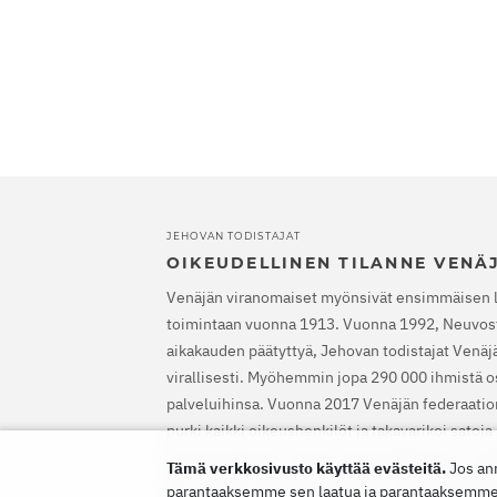
JEHOVAN TODISTAJAT
OIKEUDELLINEN TILANNE VENÄ
Venäjän viranomaiset myönsivät ensimmäisen 
toimintaan vuonna 1913. Vuonna 1992, Neuvost
aikakauden päätyttyä, Jehovan todistajat Venäjäl
virallisesti. Myöhemmin jopa 290 000 ihmistä os
palveluihinsa. Vuonna 2017 Venäjän federaatio
purki kaikki oikeushenkilöt ja takavarikoi satoj
Etsinnät alkoivat, satoja uskovia lähetettiin va
Tämä verkkosivusto käyttää evästeitä.
Jos an
EIT vapautti Jehovan todistajat, määräsi heidä
parantaaksemme sen laatua ja parantaaksemme si