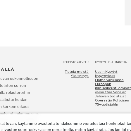
LEHDISTÖPALVELU
HYÖDYLLISIÄ LINKKEJÄ
JÄLLÄ
Tietoja meistä
Usein Kysytyt
Yksityisyys
Kysymykset
luvan uskonnolliseen
Elämä vankilassa
Euroopan
oliiton sorron
ihmisoikeustuomioist
lä rekisteröitiin
vapauttaa Venäjän
Jehovan todistajat
allistui heidän
Operaatio Pohjoisen
75-vuotisjuhla
n korkein oikeus
a palvontarakennuksia.
nkilaan. Vuonna 2022
nat luvan, käytämme evästeitä tehdäksemme vierailustasi henkilökoht
t lopettamaan
vuston suorituskykyä sen perusteella, miten käytät sitä. Jos kiellät e