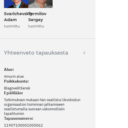
Svarichevskiy
Yermilov
Adam
Sergey
tuomittu
tuomittu
Yhteenveto tapauksesta
Alue:
Amurin alue
Paikkakunta:
Blagoveštšensk
Epäillään:
Tutkimuksen mukaan hän osallistui likvidoidun
organisaation toiminnan jatkamiseen
osallistumalla suoraan uskonnollisiin
tapahtumiin
Tapausnumero:
11907100001000062