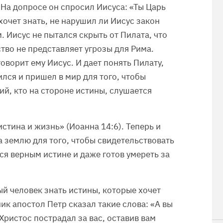
На допросе он спросил Иисуса: «Ты Царь
хочет знать, не нарушил ли Иисус закон
 Иисус не пытался скрыть от Пилата, что
ство не представляет угрозы для Рима.
говорит ему Иисус. И дает понять Пилату,
ился и пришел в мир для того, чтобы
ий, кто на стороне истины, слушается
истина и жизнь» (Иоанна 14:6). Теперь и
на землю для того, чтобы свидетельствовать
ся верным истине и даже готов умереть за
ый человек знать истины, которые хочет
ик апостол Петр сказал такие слова: «А вы
 Христос пострадал за вас, оставив вам