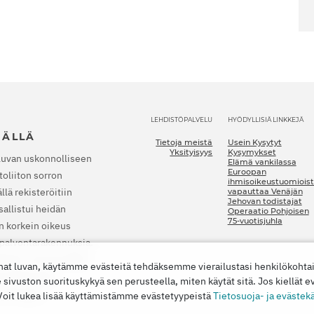
LEHDISTÖPALVELU
HYÖDYLLISIÄ LINKKEJÄ
JÄLLÄ
Tietoja meistä
Usein Kysytyt
Yksityisyys
Kysymykset
luvan uskonnolliseen
Elämä vankilassa
Euroopan
oliiton sorron
ihmisoikeustuomioist
lä rekisteröitiin
vapauttaa Venäjän
Jehovan todistajat
allistui heidän
Operaatio Pohjoisen
75-vuotisjuhla
n korkein oikeus
a palvontarakennuksia.
nkilaan. Vuonna 2022
nat luvan, käytämme evästeitä tehdäksemme vierailustasi henkilökoht
t lopettamaan
vuston suorituskykyä sen perusteella, miten käytät sitä. Jos kiellät e
 vahingon.
 Voit lukea lisää käyttämistämme evästetyypeistä
Tietosuoja- ja evästek