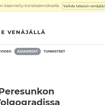
on käännetty konekäännöksellä.
Vaihda takaisin venäjää
NE VENÄJÄLLÄ
VIDEO
ASIAKIRJAT
TUNNISTEET
 Peresunkon
Volgogradissa