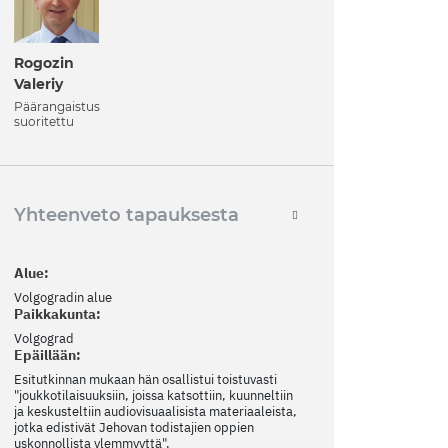
Rogozin
Valeriy
Päärangaistus
suoritettu
Yhteenveto tapauksesta
Alue:
Volgogradin alue
Paikkakunta:
Volgograd
Epäillään:
Esitutkinnan mukaan hän osallistui toistuvasti
"joukkotilaisuuksiin, joissa katsottiin, kuunneltiin
ja keskusteltiin audiovisuaalisista materiaaleista,
jotka edistivät Jehovan todistajien oppien
uskonnollista ylemmyyttä".