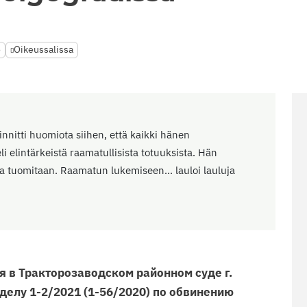
o
Oikeussalissa
nnitti huomiota siihen, että kaikki hänen
li elintärkeistä raamatullisista totuuksista. Hän
a tuomitaan. Raamatun lukemiseen... lauloi lauluja
 в Тракторозаводском районном суде г.
 делу 1-2/2021 (1-56/2020) по обвинению