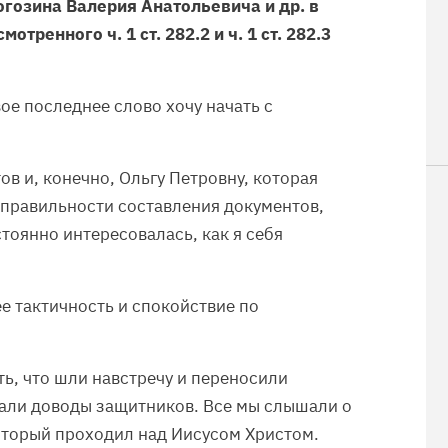
гозина Валерия Анатольевича и др. в
тренного ч. 1 ст. 282.2 и ч. 1 ст. 282.3
ое последнее слово хочу начать с
в и, конечно, Ольгу Петровну, которая
правильности составления документов,
стоянно интересовалась, как я себя
е тактичность и спокойствие по
ть, что шли навстречу и переносили
али доводы защитников. Все мы слышали о
оторый проходил над Иисусом Христом.