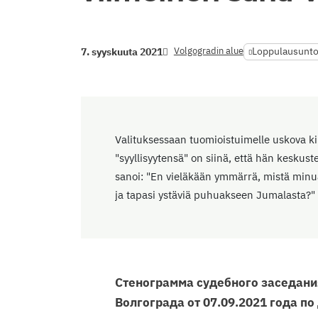
Volgogradin alue
Loppulausunt
7. syyskuuta 2021
Valituksessaan tuomioistuimelle uskova kii
"syyllisyytensä" on siinä, että hän keskuste
sanoi: "En vieläkään ymmärrä, mistä minu
ja tapasi ystäviä puhuakseen Jumalasta?"
Стенограмма судебного заседания
Волгограда от 07.09.2021 года по