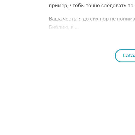
пример, чтобы точно следовать по е
Ваша честь, я до сих пор не понимаю
Библию, в …
Lata