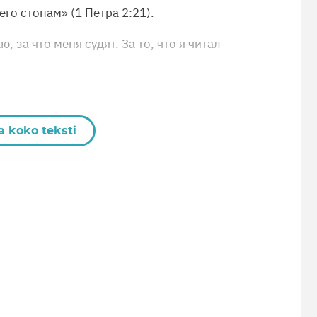
го стопам» (1 Петра 2:21).
, за что меня судят. За то, что я читал
a koko teksti