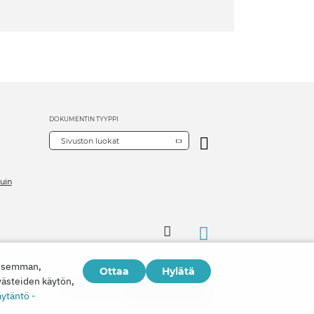
DOKUMENTIN TYYPPI
Sivuston luokat
uin
aisemman,
Ottaa
Hylätä
västeiden käytön,
Copyright © 2026
Watch Tower Bible and Tract Society of Korea.
äytäntö -
Kaikki oikeudet pidätetään.