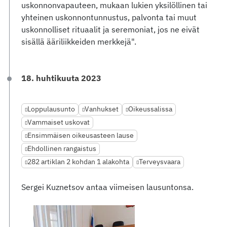
uskonnonvapauteen, mukaan lukien yksilöllinen tai
yhteinen uskonnontunnustus, palvonta tai muut
uskonnolliset rituaalit ja seremoniat, jos ne eivät
sisällä ääriliikkeiden merkkejä".
18. huhtikuuta 2023
Loppulausunto
Vanhukset
Oikeussalissa
Vammaiset uskovat
Ensimmäisen oikeusasteen lause
Ehdollinen rangaistus
282 artiklan 2 kohdan 1 alakohta
Terveysvaara
Sergei Kuznetsov antaa viimeisen lausuntonsa.