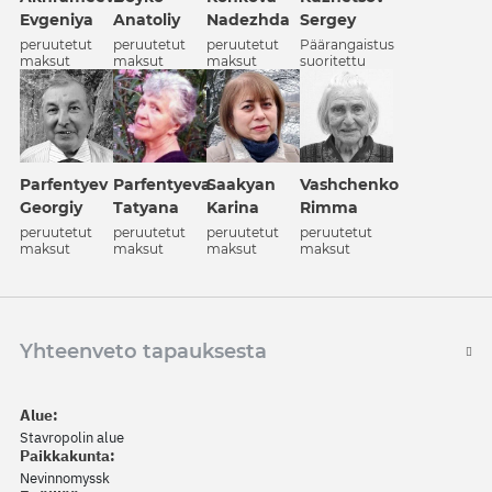
Nadezhda
Evgeniya
Anatoliy
Sergey
peruutetut
peruutetut
peruutetut
Päärangaistus
maksut
maksut
maksut
suoritettu
Parfentyev
Parfentyeva
Saakyan
Vashchenko
Georgiy
Tatyana
Karina
Rimma
peruutetut
peruutetut
peruutetut
peruutetut
maksut
maksut
maksut
maksut
Yhteenveto tapauksesta
Alue:
Stavropolin alue
Paikkakunta:
Nevinnomyssk