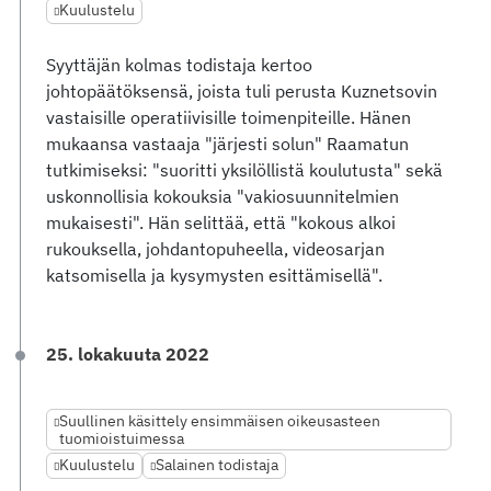
Kuulustelu
Syyttäjän kolmas todistaja kertoo
johtopäätöksensä, joista tuli perusta Kuznetsovin
vastaisille operatiivisille toimenpiteille. Hänen
mukaansa vastaaja "järjesti solun" Raamatun
tutkimiseksi: "suoritti yksilöllistä koulutusta" sekä
uskonnollisia kokouksia "vakiosuunnitelmien
mukaisesti". Hän selittää, että "kokous alkoi
rukouksella, johdantopuheella, videosarjan
katsomisella ja kysymysten esittämisellä".
25. lokakuuta 2022
Suullinen käsittely ensimmäisen oikeusasteen
tuomioistuimessa
Kuulustelu
Salainen todistaja