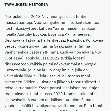
TAPAUKSEN HISTORIA
Marraskuussa 2018 Nevinnomysskissä tehtiin
massaetsintöjä. Vuotta myöhemmin tutkintakomitea
nosti rikossyytteet kahden “äärimmäisen” artiklan
nojalla Anatoliy Boykoa, Evgeniya Akhrameevaa,
Georgiya ja Tatyana Parfentyevaa, Nadezhda Konkovaa,
Sergey Kuznetsovia, Karina Saakyania ja Rimma
Vashchenkoa vastaan (Rimma kuoli vainon aikana 90-
vuotiaana). Toukokuussa 2022 tutkija lopetti
rikossyytteen kaikkia paitsi näkövammaista Sergey
Kuznetsovia, jolla on kuulo-ongelmia ja jolla on
vaikeuksia liikkua. Elokuussa 2022 tapaus meni
oikeuteen. Viiden kuukauden jälkeen tapaus siirrettiin
toiselle tuomarille. Syyte perustui salaisen todistajan
todistukseen. Huhtikuussa 2023 tuomioistuin antoi
uskovaiselle 6 vuoden ehdollisen tuomion. Saman
vuoden kesällä hovioikeus vahvisti tuomion. Pian tämän