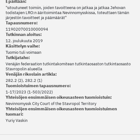
Epäillään:
"sitoutuneet toimiin, joiden tavoitteena on jatkaa ja jatkaa Jehovan
todistajien LRO:n ääritoimintaa Nevinnomysskissa, toteuttaen tämän
järjestön tavoitteet ja päämäärät"
Tapausnumero:
11902070010000094
Tutkinnan aloitus:
12. joulukuuta 2019
Käsittelyn vaihe:
Tuomio tuli voimaan
Tutkijataho:
Venäjän federaation tutkintakomitean tutkintaosaston tutkintaosasto
Stavropolin alueella
Venäjän rikoslain artikla:
282.2 (2), 282.2 (1)
Tuomioistuimen tapausnumero:
1-17/2023 (1-503/2022)
Yhteisöjen ensimmäisen oikeusasteen tuomioistuin:
Nevinnomyssk City Court of the Stavropol Territory
Yhteisöjen ensimmäisen oikeusasteen tuomioistuimen
tuomari:
Yuriy Vaskin