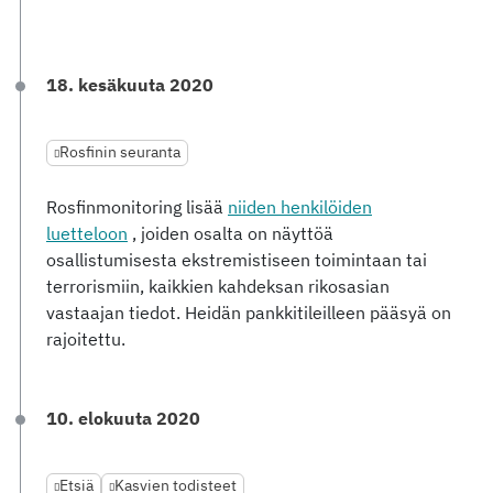
18. kesäkuuta 2020
Rosfinin seuranta
Rosfinmonitoring lisää
niiden henkilöiden
luetteloon
, joiden osalta on näyttöä
osallistumisesta ekstremistiseen toimintaan tai
terrorismiin, kaikkien kahdeksan rikosasian
vastaajan tiedot. Heidän pankkitileilleen pääsyä on
rajoitettu.
10. elokuuta 2020
Etsiä
Kasvien todisteet