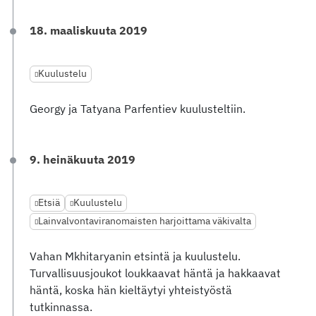
18. maaliskuuta 2019
Kuulustelu
Georgy ja Tatyana Parfentiev kuulusteltiin.
9. heinäkuuta 2019
Etsiä
Kuulustelu
Lainvalvontaviranomaisten harjoittama väkivalta
Vahan Mkhitaryanin etsintä ja kuulustelu.
Turvallisuusjoukot loukkaavat häntä ja hakkaavat
häntä, koska hän kieltäytyi yhteistyöstä
tutkinnassa.