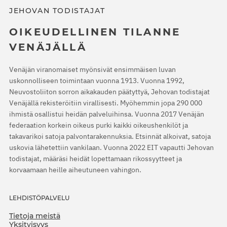
JEHOVAN TODISTAJAT
OIKEUDELLINEN TILANNE
VENÄJÄLLÄ
Venäjän viranomaiset myönsivät ensimmäisen luvan
uskonnolliseen toimintaan vuonna 1913. Vuonna 1992,
Neuvostoliiton sorron aikakauden päätyttyä, Jehovan todistajat
Venäjällä rekisteröitiin virallisesti. Myöhemmin jopa 290 000
ihmistä osallistui heidän palveluihinsa. Vuonna 2017 Venäjän
federaation korkein oikeus purki kaikki oikeushenkilöt ja
takavarikoi satoja palvontarakennuksia. Etsinnät alkoivat, satoja
uskovia lähetettiin vankilaan. Vuonna 2022 EIT vapautti Jehovan
todistajat, määräsi heidät lopettamaan rikossyytteet ja
korvaamaan heille aiheutuneen vahingon.
LEHDISTÖPALVELU
Tietoja meistä
Yksityisyys