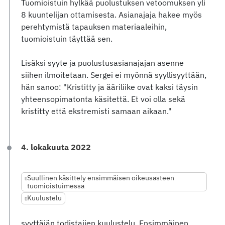
Tuomioistuin hylkää puolustuksen vetoomuksen yli
8 kuuntelijan ottamisesta. Asianajaja hakee myös
perehtymistä tapauksen materiaaleihin,
tuomioistuin täyttää sen.
Lisäksi syyte ja puolustusasianajajan asenne
siihen ilmoitetaan. Sergei ei myönnä syyllisyyttään,
hän sanoo: "Kristitty ja ääriliike ovat kaksi täysin
yhteensopimatonta käsitettä. Et voi olla sekä
kristitty että ekstremisti samaan aikaan."
4. lokakuuta 2022
Suullinen käsittely ensimmäisen oikeusasteen
tuomioistuimessa
Kuulustelu
syyttäjän todistajien kuulustelu. Ensimmäinen