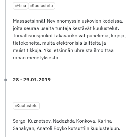
Etsiä
Kuulustelu
Massaetsinnät Nevinnomyssin uskovien kodeissa,
joita seuraa useita tunteja kestävät kuulustelut.
Turvallisuusjoukot takavarikoivat puhelimia, kirjoja,
tietokoneita, muita elektronisia laitteita ja
muistitikkuja. Yksi etsinnän uhreista ilmoittaa
rahan menetyksestä.
28 - 29.01.2019
Kuulustelu
Sergei Kuznetsov, Nadezhda Konkova, Karina
Sahakyan, Anatoli Boyko kutsuttiin kuulusteluun.