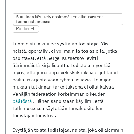
Suullinen käsittely ensimmäisen oikeusasteen
tuomioistuimessa
Kuulustelu
Tuomioistuin kuulee syyttäjän todistajia. Yksi
heistä, operatiivi, ei voi mainita tosiasioita, jotka
osoittavat, että Sergei Kuznetsov levitti
äärimmäistä kirjallisuutta. Todistaja myöntää
myös, että jumalanpalveluskokouksia ei johtanut
paikallisjärjestö vaan ryhmä uskovia. Toimijan
mukaan tutkinnan tarkoituksena ei ollut kaivaa
Venäjän federaation korkeimman oikeuden
päätöstä
. Hänen sanoistaan käy ilmi, että
tutkimuksessa käytetään turvaluokitellun
todistajan todistusta.
Syyttäjän toista todistajaa, naista, joka oli aiemmin