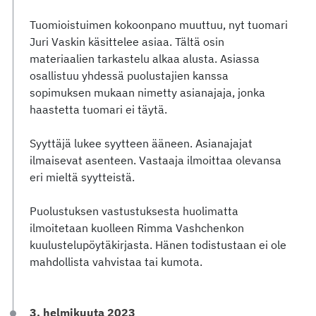
Tuomioistuimen kokoonpano muuttuu, nyt tuomari
Juri Vaskin käsittelee asiaa. Tältä osin
materiaalien tarkastelu alkaa alusta. Asiassa
osallistuu yhdessä puolustajien kanssa
sopimuksen mukaan nimetty asianajaja, jonka
haastetta tuomari ei täytä.
Syyttäjä lukee syytteen ääneen. Asianajajat
ilmaisevat asenteen. Vastaaja ilmoittaa olevansa
eri mieltä syytteistä.
Puolustuksen vastustuksesta huolimatta
ilmoitetaan kuolleen Rimma Vashchenkon
kuulustelupöytäkirjasta. Hänen todistustaan ei ole
mahdollista vahvistaa tai kumota.
3. helmikuuta 2023