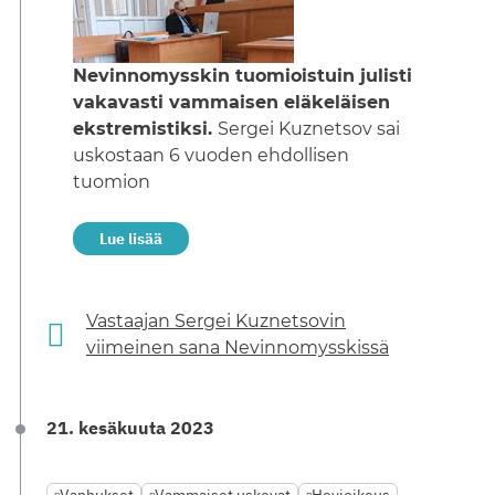
Nevinnomysskin tuomioistuin julisti
vakavasti vammaisen eläkeläisen
ekstremistiksi.
Sergei Kuznetsov sai
uskostaan 6 vuoden ehdollisen
tuomion
Lue lisää
Vastaajan Sergei Kuznetsovin
viimeinen sana Nevinnomysskissä
21. kesäkuuta 2023