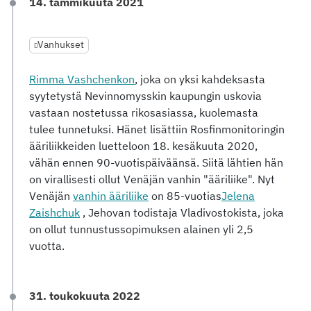
14. tammikuuta 2021
Vanhukset
Rimma Vashchenkon
, joka on yksi kahdeksasta
syytetystä Nevinnomysskin kaupungin uskovia
vastaan nostetussa rikosasiassa, kuolemasta
tulee tunnetuksi. Hänet lisättiin Rosfinmonitoringin
ääriliikkeiden luetteloon 18. kesäkuuta 2020,
vähän ennen 90-vuotispäiväänsä. Siitä lähtien hän
on virallisesti ollut Venäjän vanhin "ääriliike". Nyt
Venäjän
vanhin ääriliike
on 85-vuotias
Jelena
Zaishchuk
, Jehovan todistaja Vladivostokista, joka
on ollut tunnustussopimuksen alainen yli 2,5
vuotta.
31. toukokuuta 2022