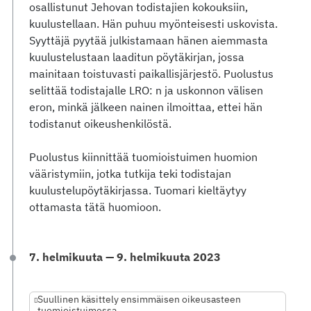
osallistunut Jehovan todistajien kokouksiin,
kuulustellaan. Hän puhuu myönteisesti uskovista.
Syyttäjä pyytää julkistamaan hänen aiemmasta
kuulustelustaan laaditun pöytäkirjan, jossa
mainitaan toistuvasti paikallisjärjestö. Puolustus
selittää todistajalle LRO: n ja uskonnon välisen
eron, minkä jälkeen nainen ilmoittaa, ettei hän
todistanut oikeushenkilöstä.
Puolustus kiinnittää tuomioistuimen huomion
vääristymiin, jotka tutkija teki todistajan
kuulustelupöytäkirjassa. Tuomari kieltäytyy
ottamasta tätä huomioon.
7. helmikuuta — 9. helmikuuta 2023
Suullinen käsittely ensimmäisen oikeusasteen
tuomioistuimessa