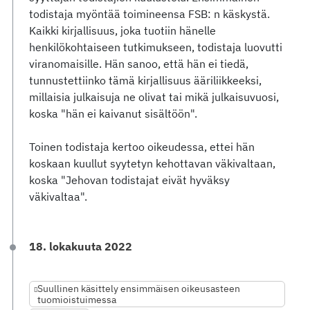
todistaja myöntää toimineensa FSB: n käskystä.
Kaikki kirjallisuus, joka tuotiin hänelle
henkilökohtaiseen tutkimukseen, todistaja luovutti
viranomaisille. Hän sanoo, että hän ei tiedä,
tunnustettiinko tämä kirjallisuus ääriliikkeeksi,
millaisia julkaisuja ne olivat tai mikä julkaisuvuosi,
koska "hän ei kaivanut sisältöön".
Toinen todistaja kertoo oikeudessa, ettei hän
koskaan kuullut syytetyn kehottavan väkivaltaan,
koska "Jehovan todistajat eivät hyväksy
väkivaltaa".
18. lokakuuta 2022
Suullinen käsittely ensimmäisen oikeusasteen
tuomioistuimessa