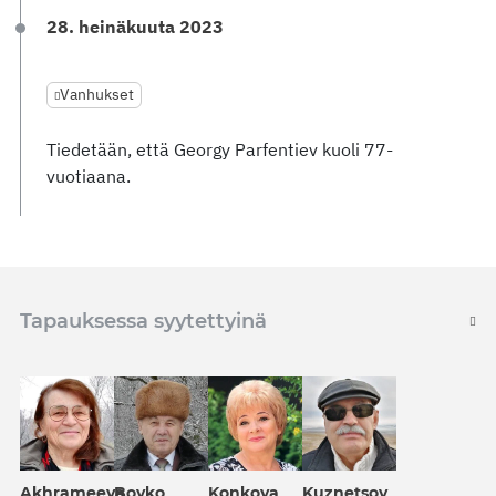
28. heinäkuuta 2023
Vanhukset
Tiedetään, että Georgy Parfentiev kuoli 77-
vuotiaana.
Tapauksessa syytettyinä
Konkova
Akhrameeva
Boyko
Kuznetsov