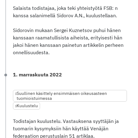
Salaista todistajaa, joka teki yhteistyötä FSB: n
kanssa salanimellä Sidorov A.N., kuulustellaan.
Sidorovin mukaan Sergei Kuznetsov puhui hänen
kanssaan raamatullisista aiheista, erityisesti hän
jakoi hänen kanssaan painetun artikkelin perheen
onnellisuudesta.
1. marraskuuta 2022
Suullinen käsittely ensimmäisen oikeusasteen
tuomioistuimessa
Kuulustelu
Todistajan kuulustelu. Vastauksena syyttäjän ja
tuomarin kysymyksiin hän käyttää Venäjän
federaation perustuslain 51 artiklaa.