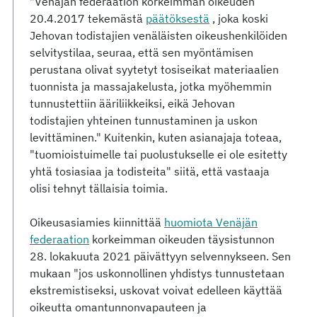
"Venäjän federaation korkeimman oikeuden
20.4.2017 tekemästä
päätöksestä
, joka koski
Jehovan todistajien venäläisten oikeushenkilöiden
selvitystilaa, seuraa, että sen myöntämisen
perustana olivat syytetyt tosiseikat materiaalien
tuonnista ja massajakelusta, jotka myöhemmin
tunnustettiin ääriliikkeiksi, eikä Jehovan
todistajien yhteinen tunnustaminen ja uskon
levittäminen." Kuitenkin, kuten asianajaja toteaa,
"tuomioistuimelle tai puolustukselle ei ole esitetty
yhtä tosiasiaa ja todisteita" siitä, että vastaaja
olisi tehnyt tällaisia toimia.
Oikeusasiamies kiinnittää
huomiota Venäjän
federaation
korkeimman oikeuden täysistunnon
28. lokakuuta 2021 päivättyyn selvennykseen. Sen
mukaan "jos uskonnollinen yhdistys tunnustetaan
ekstremistiseksi, uskovat voivat edelleen käyttää
oikeutta omantunnonvapauteen ja