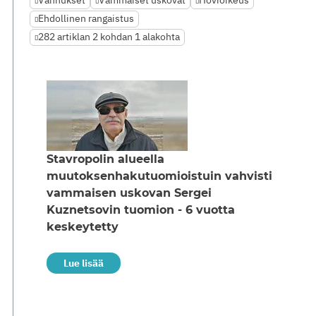
Vanhukset
Vammaiset uskovat
Hovioikeus
Ehdollinen rangaistus
282 artiklan 2 kohdan 1 alakohta
Stavropolin alueella
muutoksenhakutuomioistuin vahvisti
vammaisen uskovan Sergei
Kuznetsovin tuomion - 6 vuotta
keskeytetty
Lue lisää