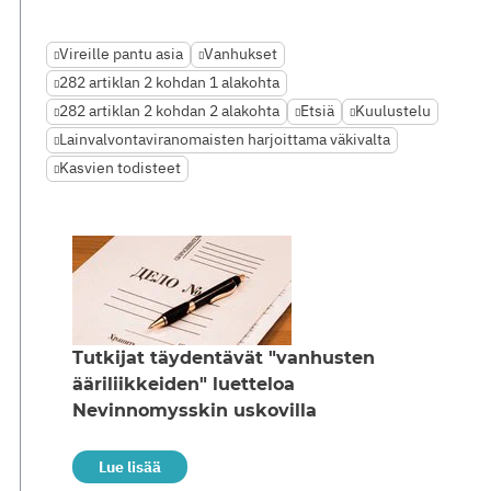
Vireille pantu asia
Vanhukset
282 artiklan 2 kohdan 1 alakohta
282 artiklan 2 kohdan 2 alakohta
Etsiä
Kuulustelu
Lainvalvontaviranomaisten harjoittama väkivalta
Kasvien todisteet
Tutkijat täydentävät "vanhusten
ääriliikkeiden" luetteloa
Nevinnomysskin uskovilla
Lue lisää