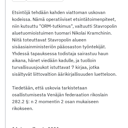
Etsintöjä tehdään kahden viattoman uskovan
kodeissa. Nämä operatiiviset etsintätoimenpiteet,
niin kutsuttu "ORM-tutkimus", valtuutti Stavropolin
aluetuomioistuimen tuomari Nikolai Kramchinin.
Niitä toteuttavat Stavropolin alueen
sisäasiainministeriön pääosaston työntekijät.
Yhdessä tapauksessa todistaja sairastuu haun
aikana, hänet viedään kadulle, ja tuolloin
turvallisuusjoukot istuttavat 7 kirjaa, jotka
sisältyvät liittovaltion äärikirjallisuuden luetteloon.
Tiedetään, että uskovia tarkistetaan
osallistumisesta Venäjän federaation rikoslain
282.2 §: n 2 momentin 2 osan mukaiseen
rikokseen.