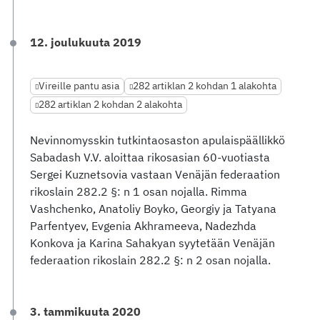
12. joulukuuta 2019
Vireille pantu asia
282 artiklan 2 kohdan 1 alakohta
282 artiklan 2 kohdan 2 alakohta
Nevinnomysskin tutkintaosaston apulaispäällikkö
Sabadash V.V. aloittaa rikosasian 60-vuotiasta
Sergei Kuznetsovia vastaan Venäjän federaation
rikoslain 282.2 §: n 1 osan nojalla. Rimma
Vashchenko, Anatoliy Boyko, Georgiy ja Tatyana
Parfentyev, Evgenia Akhrameeva, Nadezhda
Konkova ja Karina Sahakyan syytetään Venäjän
federaation rikoslain 282.2 §: n 2 osan nojalla.
3. tammikuuta 2020