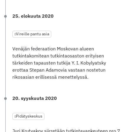
25. elokuuta 2020
Vireille pantu asia
Venäjän federaation Moskovan alueen
tutkintakomitean tutkintaosaston erityisen
tärkeiden tapausten tutkija Y. I. Kobylyatsky
erottaa Stepan Adamovia vastaan nostetun
rikosasian erillisessä menettelyssä.
20. syyskuuta 2020
Pidätyskeskus
Juri Krutyakov siirretään tutkintavankeuteen nro 7