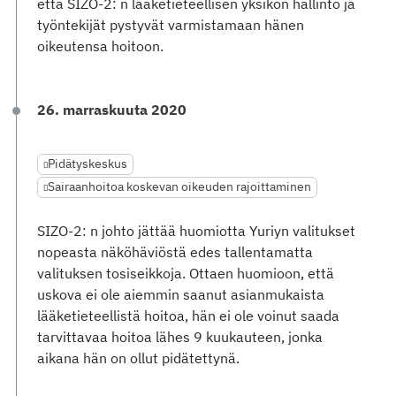
että SIZO-2: n lääketieteellisen yksikön hallinto ja
työntekijät pystyvät varmistamaan hänen
oikeutensa hoitoon.
26. marraskuuta 2020
Pidätyskeskus
Sairaanhoitoa koskevan oikeuden rajoittaminen
SIZO-2: n johto jättää huomiotta Yuriyn valitukset
nopeasta näköhäviöstä edes tallentamatta
valituksen tosiseikkoja. Ottaen huomioon, että
uskova ei ole aiemmin saanut asianmukaista
lääketieteellistä hoitoa, hän ei ole voinut saada
tarvittavaa hoitoa lähes 9 kuukauteen, jonka
aikana hän on ollut pidätettynä.