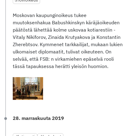
Hovioikeus
Moskovan kaupunginoikeus tukee
muutoksenhakua Babushkinskyn käräjäoikeuden
päätöstä lähettää kolme uskovaa kotiarestiin -
Vitaly Nikiforov, Zinaida Krutyakova ja Konstantin
Zherebtsov. Kymmenet tarkkailijat, mukaan lukien
ulkomaiset diplomaatit, tulivat oikeuteen. On
selvää, että FSB: n virkamiehen epäselvä rooli
tässä tapauksessa herätti yleisön huomion.
28. marraskuuta 2019