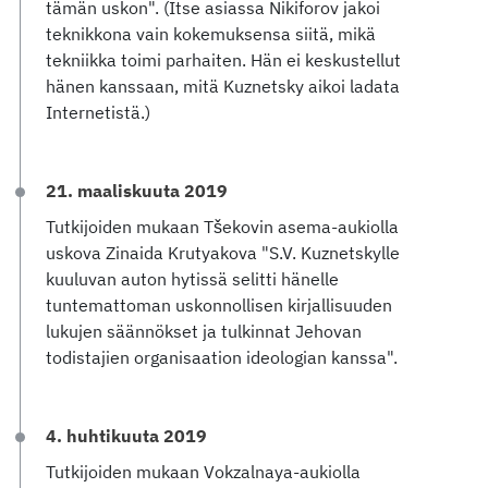
tämän uskon". (Itse asiassa Nikiforov jakoi
teknikkona vain kokemuksensa siitä, mikä
tekniikka toimi parhaiten. Hän ei keskustellut
hänen kanssaan, mitä Kuznetsky aikoi ladata
Internetistä.)
21. maaliskuuta 2019
Tutkijoiden mukaan Tšekovin asema-aukiolla
uskova Zinaida Krutyakova "S.V. Kuznetskylle
kuuluvan auton hytissä selitti hänelle
tuntemattoman uskonnollisen kirjallisuuden
lukujen säännökset ja tulkinnat Jehovan
todistajien organisaation ideologian kanssa".
4. huhtikuuta 2019
Tutkijoiden mukaan Vokzalnaya-aukiolla