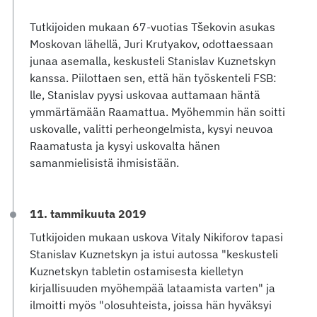
Tutkijoiden mukaan 67-vuotias Tšekovin asukas
Moskovan lähellä, Juri Krutyakov, odottaessaan
junaa asemalla, keskusteli Stanislav Kuznetskyn
kanssa. Piilottaen sen, että hän työskenteli FSB:
lle, Stanislav pyysi uskovaa auttamaan häntä
ymmärtämään Raamattua. Myöhemmin hän soitti
uskovalle, valitti perheongelmista, kysyi neuvoa
Raamatusta ja kysyi uskovalta hänen
samanmielisistä ihmisistään.
11. tammikuuta 2019
Tutkijoiden mukaan uskova Vitaly Nikiforov tapasi
Stanislav Kuznetskyn ja istui autossa "keskusteli
Kuznetskyn tabletin ostamisesta kielletyn
kirjallisuuden myöhempää lataamista varten" ja
ilmoitti myös "olosuhteista, joissa hän hyväksyi