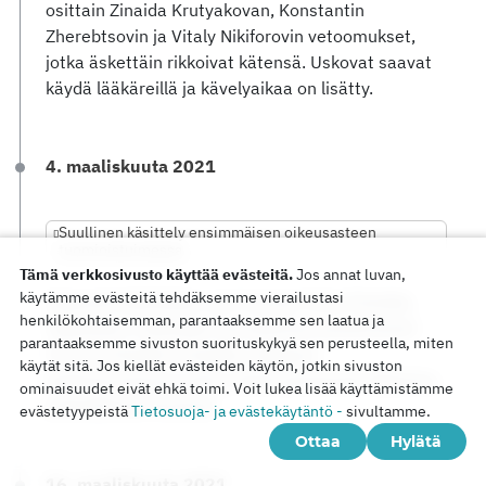
osittain Zinaida Krutyakovan, Konstantin
Zherebtsovin ja Vitaly Nikiforovin vetoomukset,
jotka äskettäin rikkoivat kätensä. Uskovat saavat
käydä lääkäreillä ja kävelyaikaa on lisätty.
4. maaliskuuta 2021
Suullinen käsittely ensimmäisen oikeusasteen
tuomioistuimessa
Tämä verkkosivusto käyttää evästeitä.
Jos annat luvan,
käytämme evästeitä tehdäksemme vierailustasi
Tapausta käsittelee uusi tuomari Irina Pantela.
henkilökohtaisemman, parantaaksemme sen laatua ja
Tapauksen todistajat luonnehtivat positiivisesti
parantaaksemme sivuston suorituskykyä sen perusteella, miten
Yuriy ja Zinaida Krutyakov. Naapuri
käytät sitä. Jos kiellät evästeiden käytön, jotkin sivuston
laskeutumisessa puhuu tästä perheestä hiljaisina,
ominaisuudet eivät ehkä toimi. Voit lukea lisää käyttämistämme
ystävällisinä ihmisinä.
evästetyypeistä
Tietosuoja- ja evästekäytäntö -
sivultamme.
Ottaa
Hylätä
16. maaliskuuta 2021