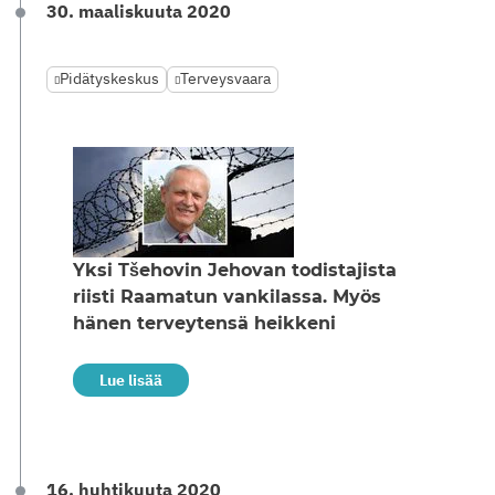
30. maaliskuuta 2020
Pidätyskeskus
Terveysvaara
Yksi Tšehovin Jehovan todistajista
riisti Raamatun vankilassa. Myös
hänen terveytensä heikkeni
Lue lisää
16. huhtikuuta 2020