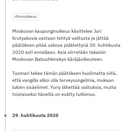
Hovioikeus
Moskovan kaupunginoikeus käsittelee Juri
Krutyakovia vastaan tehtyä valitusta ja jättää
päätöksen pitää uskova pidätettynä 30. huhtikuuta
2020 asti ennallaan. Asia siirretään takaisin
Moskovan Babushkinskyn käräjäoikeuteen.
Tuomari tekee tämän päätöksen huolimatta siitä,
että vangilla alkoi olla terveysongelmia, mukaan
lukien sisäelimet. Yuriy lähettää valituksia, mutta
toistaiseksi häneltä on evätty tutkimus.
29. huhtikuuta 2020