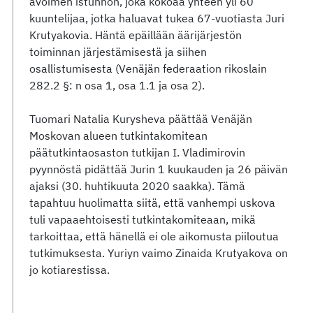
avoimen istunnon, joka kokoaa yhteen yli 60
kuuntelijaa, jotka haluavat tukea 67-vuotiasta Juri
Krutyakovia. Häntä epäillään äärijärjestön
toiminnan järjestämisestä ja siihen
osallistumisesta (Venäjän federaation rikoslain
282.2 §: n osa 1, osa 1.1 ja osa 2).
Tuomari Natalia Kurysheva päättää Venäjän
Moskovan alueen tutkintakomitean
päätutkintaosaston tutkijan I. Vladimirovin
pyynnöstä pidättää Jurin 1 kuukauden ja 26 päivän
ajaksi (30. huhtikuuta 2020 saakka). Tämä
tapahtuu huolimatta siitä, että vanhempi uskova
tuli vapaaehtoisesti tutkintakomiteaan, mikä
tarkoittaa, että hänellä ei ole aikomusta piiloutua
tutkimuksesta. Yuriyn vaimo Zinaida Krutyakova on
jo kotiarestissa.