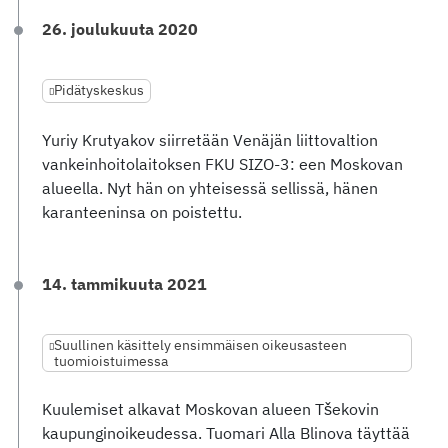
26. joulukuuta 2020
Pidätyskeskus
Yuriy Krutyakov siirretään Venäjän liittovaltion
vankeinhoitolaitoksen FKU SIZO-3: een Moskovan
alueella. Nyt hän on yhteisessä sellissä, hänen
karanteeninsa on poistettu.
14. tammikuuta 2021
Suullinen käsittely ensimmäisen oikeusasteen
tuomioistuimessa
Kuulemiset alkavat Moskovan alueen Tšekovin
kaupunginoikeudessa. Tuomari Alla Blinova täyttää