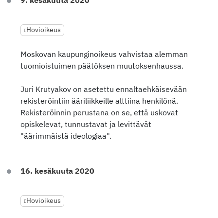
9. kesäkuuta 2020
Hovioikeus
Moskovan kaupunginoikeus vahvistaa alemman
tuomioistuimen päätöksen muutoksenhaussa.
Juri Krutyakov on asetettu ennaltaehkäisevään
rekisteröintiin ääriliikkeille alttiina henkilönä.
Rekisteröinnin perustana on se, että uskovat
opiskelevat, tunnustavat ja levittävät
"äärimmäistä ideologiaa".
16. kesäkuuta 2020
Hovioikeus