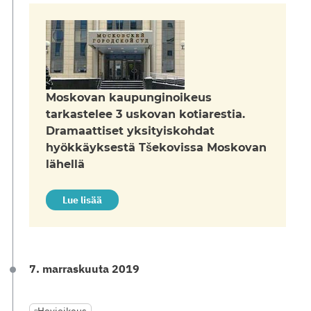
Moskovan kaupunginoikeus
tarkastelee 3 uskovan kotiarestia.
Dramaattiset yksityiskohdat
hyökkäyksestä Tšekovissa Moskovan
lähellä
Lue lisää
7. marraskuuta 2019