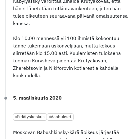
Kabylyatsky varoittaa Zinaida Krutyakovaa, että
hänet lähetetään tutkintavankeuteen, joten hän
tulee oikeuteen seuraavana päivänä omaisuutensa
kanssa.
Klo 10.00 mennessä yli 100 ihmistä kokoontuu
tänne tukemaan uskonveljiään, mutta kokous
siirretään klo 15.00 asti. Kuulemisten tuloksena
tuomari Kurysheva pidentää Krutyakovan,
Zherebtsovin ja Nikiforovin kotiarestia kahdella
kuukaudella.
5. maaliskuuta 2020
Pidätyskeskus
Vanhukset
Moskovan Babushkinsky-käräjäoikeus järjestää