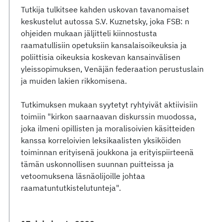
Tutkija tulkitsee kahden uskovan tavanomaiset
keskustelut autossa S.V. Kuznetsky, joka FSB: n
ohjeiden mukaan jäljitteli kiinnostusta
raamatullisiin opetuksiin kansalaisoikeuksia ja
poliittisia oikeuksia koskevan kansainvälisen
yleissopimuksen, Venäjän federaation perustuslain
ja muiden lakien rikkomisena.
Tutkimuksen mukaan syytetyt ryhtyivät aktiivisiin
toimiin "kirkon saarnaavan diskurssin muodossa,
joka ilmeni opillisten ja moralisoivien käsitteiden
kanssa korreloivien leksikaalisten yksiköiden
toiminnan erityisenä joukkona ja erityispiirteenä
tämän uskonnollisen suunnan puitteissa ja
vetoomuksena läsnäolijoille johtaa
raamatuntutkistelutunteja".