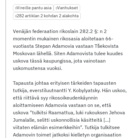
Vireille pantu asia
Vanhukset
282 artiklan 2 kohdan 2 alakohta
Venäjän federaation rikoslain 282.2 §: n 2
momentin mukainen rikosasia aloitetaan 66-
vuotiasta Stepan Adamovia vastaan Tšekovista
Moskovan lähellä. Siten Adamovista tulee kuudes
uskova tässä kaupungissa, jota vainotaan
uskomustensa vuoksi.
Tapausta johtaa erityisen tärkeiden tapausten
tutkija, everstiluutnantti Y. Kobylyatsky. Hän uskoo,
että riittävä syy rikosoikeudenkäynnin
aloittamiseen Adamovia vastaan on se, että
uskova "tulkitsi Raamattua, luki rukouksen Jehova
Jumalalle, selitti uskonnollisia käsitteitä [...]
viitaten elämän esimerkkeihin". Tutkija tulkitsee
Adamovin toimet jatkoksi kielletyn organisaation