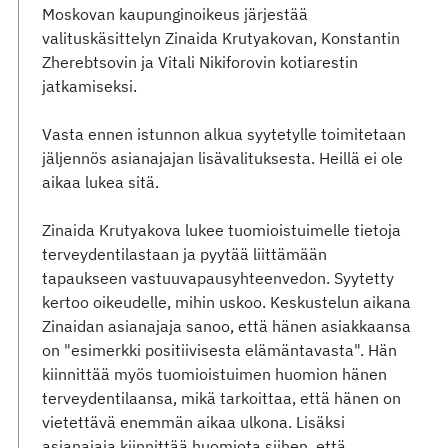
Moskovan kaupunginoikeus järjestää
valituskäsittelyn Zinaida Krutyakovan, Konstantin
Zherebtsovin ja Vitali Nikiforovin kotiarestin
jatkamiseksi.
Vasta ennen istunnon alkua syytetylle toimitetaan
jäljennös asianajajan lisävalituksesta. Heillä ei ole
aikaa lukea sitä.
Zinaida Krutyakova lukee tuomioistuimelle tietoja
terveydentilastaan ja pyytää liittämään
tapaukseen vastuuvapausyhteenvedon. Syytetty
kertoo oikeudelle, mihin uskoo. Keskustelun aikana
Zinaidan asianajaja sanoo, että hänen asiakkaansa
on "esimerkki positiivisesta elämäntavasta". Hän
kiinnittää myös tuomioistuimen huomion hänen
terveydentilaansa, mikä tarkoittaa, että hänen on
vietettävä enemmän aikaa ulkona. Lisäksi
asianajaja kiinnittää huomiota siihen, että