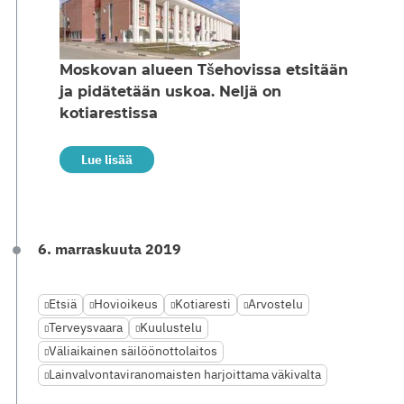
Moskovan alueen Tšehovissa etsitään
ja pidätetään uskoa. Neljä on
kotiarestissa
Lue lisää
6. marraskuuta 2019
Etsiä
Hovioikeus
Kotiaresti
Arvostelu
Terveysvaara
Kuulustelu
Väliaikainen säilöönottolaitos
Lainvalvontaviranomaisten harjoittama väkivalta