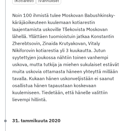
Kotiaresti
Vanhukset
Noin 100 ihmistä tulee Moskovan Babushkinsky-
käräjäoikeuteen kuulemaan kotiarestin
laajentamista uskoville Tšekovista Moskovan
lähellä. Yllättäen tuomioistuin jatkaa Konstantin
Zherebtsovin, Zinaida Krutyakovan, Vitaly
Nikiforovin kotiarestia yli 3 kuukautta. Jutun
syytettyjen joukossa nähtiin toinen vanhempi
uskova, mutta tutkija ja miehen sukulaiset estävät
muita uskovia ottamasta häneen yhteyttä millään
tavalla. Kukaan hänen uskonveljistään ei saanut
osallistua hänen tapaustaan koskevaan
kuulemiseen. Tiedetään, että hänelle valittiin
lievempi hillintä.
31. tammikuuta 2020