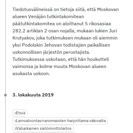
Tiedotusvälineissä on tietoja siitä, että Moskovan
alueen Venäjän tutkintakomitean
päätutkintakomitea on aloittanut 5 rikosasiaa
282.2 artiklan 2 osan nojalla, mukaan lukien Juri
Krutyakov, joka tutkimuksen mukaan oli aiemmin
yksi Podolskin Jehovan todistajien paikallisen
uskonnollisen järjestön perustajista.
Tutkimuksessa uskotaan, että hän houkutteli
vaimonsa ja kolme muuta Moskovan alueen
asukasta uskoon.
3. lokakuuta 2019
Etsiä
Lainvalvontaviranomaisten harjoittama väkivalta
Väliaikainen säilöönottolaitos