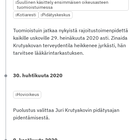
Suullinen käsittely ensimmäisen oikeusasteen
tuomioistuimessa
Kotiaresti
Pidätyskeskus
Tuomioistuin jatkaa nykyistä rajoitustoimenpidettä
kaikille uskoville 29. heinäkuuta 2020 asti. Zinaida
Krutyakovan terveydentila heikkenee jyrkästi, hän
tarvitsee lääkärintarkastuksen.
30. huhtikuuta 2020
Hovioikeus
Puolustus valittaa Juri Krutyakovin pidätysajan
pidentämisestä.