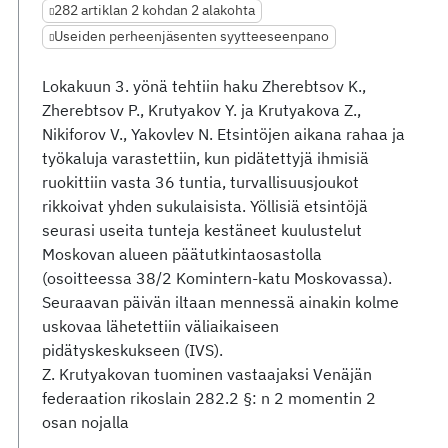
282 artiklan 2 kohdan 2 alakohta
Useiden perheenjäsenten syytteeseenpano
Lokakuun 3. yönä tehtiin haku Zherebtsov K.,
Zherebtsov P., Krutyakov Y. ja Krutyakova Z.,
Nikiforov V., Yakovlev N. Etsintöjen aikana rahaa ja
työkaluja varastettiin, kun pidätettyjä ihmisiä
ruokittiin vasta 36 tuntia, turvallisuusjoukot
rikkoivat yhden sukulaisista. Yöllisiä etsintöjä
seurasi useita tunteja kestäneet kuulustelut
Moskovan alueen päätutkintaosastolla
(osoitteessa 38/2 Komintern-katu Moskovassa).
Seuraavan päivän iltaan mennessä ainakin kolme
uskovaa lähetettiin väliaikaiseen
pidätyskeskukseen (IVS).
Z. Krutyakovan tuominen vastaajaksi Venäjän
federaation rikoslain 282.2 §: n 2 momentin 2
osan nojalla