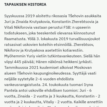
TAPAUKSEN HISTORIA
Syyskuussa 2019 aloitettu rikosasia Tšehovin asukkaita
Juri ja Zinaida Krutyakovia, Konstantin Zherebtsovia ja
Vitali Nikiforovia vastaan perustui FSB: n upseerin
todistukseen, joka teeskenteli olevansa kiinnostunut
Raamatusta. Yöllä 3. lokakuuta 2019 turvallisuusjoukot
ratsasivat uskovien koteihin etsinnöillä. Zherebtsov,
Nikiforov ja Krutyakova asetettiin kotiarestiin.
Myöhemmin Yuriy vietiin tutkintavankeuteen. Siellä hän
viipyi 445 päivää; Hänen näkönsä heikkeni jyrkästi.
Tammikuussa 2021 kuulemiset alkoivat Moskovan
alueen Tšehovin kaupunginoikeudessa. Syyttäjä vaati
neljälle syytetylle 2–6 vuoden ehdollista
vankeusrangaistusta. 24. toukokuuta tuomari Iryna
Pantela antoi uskoville ehdollisen tuomion: Juri - 6
vuotta, Zinaida - 2 vuotta ja 3 kuukautta, Konstantin - 2
vuotta ja 2 kuukautta, Vitaliy - 2 vuotta. Kaikille annettiin