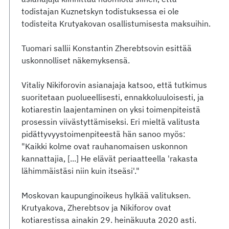
todistajan Kuznetskyn todistuksessa ei ole
todisteita Krutyakovan osallistumisesta maksuihin.
Tuomari sallii Konstantin Zherebtsovin esittää
uskonnolliset näkemyksensä.
Vitaliy Nikiforovin asianajaja katsoo, että tutkimus
suoritetaan puolueellisesti, ennakkoluuloisesti, ja
kotiarestin laajentaminen on yksi toimenpiteistä
prosessin viivästyttämiseksi. Eri mieltä valitusta
pidättyvyystoimenpiteestä hän sanoo myös:
"Kaikki kolme ovat rauhanomaisen uskonnon
kannattajia, [...] He elävät periaatteella 'rakasta
lähimmäistäsi niin kuin itseäsi'."
Moskovan kaupunginoikeus hylkää valituksen.
Krutyakova, Zherebtsov ja Nikiforov ovat
kotiarestissa ainakin 29. heinäkuuta 2020 asti.