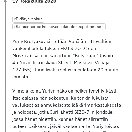
17. lokakuuta 2020
Pidätyskeskus
Sairaanhoitoa koskevan oikeuden rajoittaminen
Yuriy Krutyakov siirretään Venäjän liittovaltion
vankeinhoitolaitoksen FKU SIZO-2: een
Moskovassa, niin sanottuun "Butyrkaan" (osoite:
45 Novoslobodskaya Street, Moskova, Venäjä,
127055). Jurin lisäksi solussa pidetään 20 muuta
ihmistä.
Viime aikoina Yuriyn näkö on heikentynyt jyrkästi.
Itse asiassa hän sokeutuu. Kuitenkin lukuisat
valitukset asianmukaisesta lääkärintarkastuksesta
ja hoidosta, jotka Juri lähetti SIZO-7: n johdolle,
jossa hänet pidettiin, kunnes hänet siirrettiin
uuteen paikkaan, jäivät vastaamatta. Yuriy toivoo,