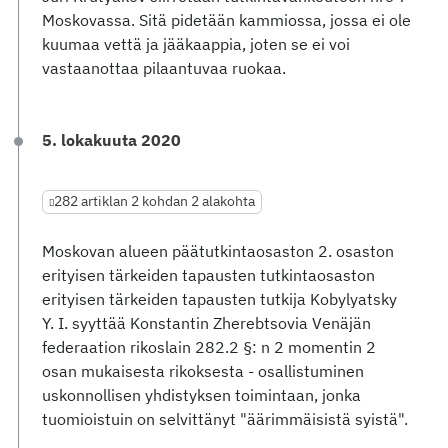
Moskovassa. Sitä pidetään kammiossa, jossa ei ole
kuumaa vettä ja jääkaappia, joten se ei voi
vastaanottaa pilaantuvaa ruokaa.
5. lokakuuta 2020
282 artiklan 2 kohdan 2 alakohta
Moskovan alueen päätutkintaosaston 2. osaston
erityisen tärkeiden tapausten tutkintaosaston
erityisen tärkeiden tapausten tutkija Kobylyatsky
Y. I. syyttää Konstantin Zherebtsovia Venäjän
federaation rikoslain 282.2 §: n 2 momentin 2
osan mukaisesta rikoksesta - osallistuminen
uskonnollisen yhdistyksen toimintaan, jonka
tuomioistuin on selvittänyt "äärimmäisistä syistä".