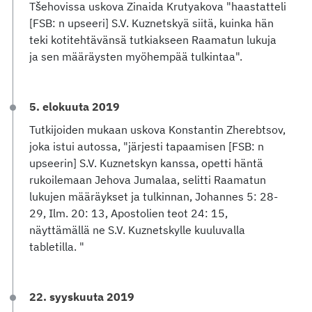
Tšehovissa uskova Zinaida Krutyakova "haastatteli
[FSB: n upseeri] S.V. Kuznetskyä siitä, kuinka hän
teki kotitehtävänsä tutkiakseen Raamatun lukuja
ja sen määräysten myöhempää tulkintaa".
5. elokuuta 2019
Tutkijoiden mukaan uskova Konstantin Zherebtsov,
joka istui autossa, "järjesti tapaamisen [FSB: n
upseerin] S.V. Kuznetskyn kanssa, opetti häntä
rukoilemaan Jehova Jumalaa, selitti Raamatun
lukujen määräykset ja tulkinnan, Johannes 5: 28-
29, Ilm. 20: 13, Apostolien teot 24: 15,
näyttämällä ne S.V. Kuznetskylle kuuluvalla
tabletilla. "
22. syyskuuta 2019