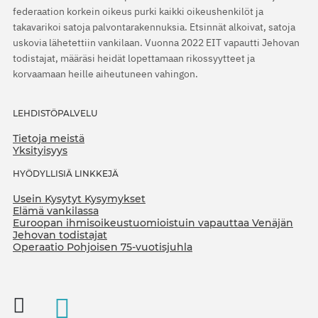
federaation korkein oikeus purki kaikki oikeushenkilöt ja
takavarikoi satoja palvontarakennuksia. Etsinnät alkoivat, satoja
uskovia lähetettiin vankilaan. Vuonna 2022 EIT vapautti Jehovan
todistajat, määräsi heidät lopettamaan rikossyytteet ja
korvaamaan heille aiheutuneen vahingon.
LEHDISTÖPALVELU
Tietoja meistä
Yksityisyys
HYÖDYLLISIÄ LINKKEJÄ
Usein Kysytyt Kysymykset
Elämä vankilassa
Euroopan ihmisoikeustuomioistuin vapauttaa Venäjän
Jehovan todistajat
Operaatio Pohjoisen 75-vuotisjuhla