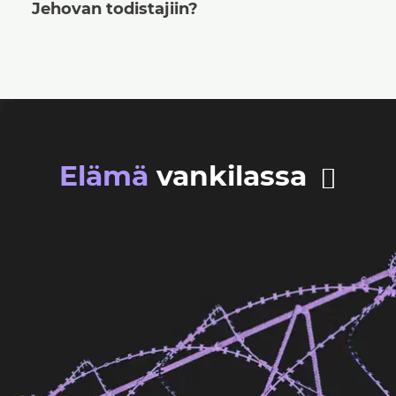
Jehovan todistajiin?
Elämä
vankilassa