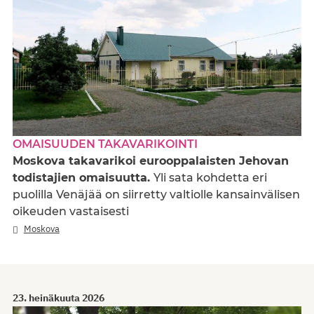
OMAISUUDEN TAKAVARIKOINTI
Moskova takavarikoi eurooppalaisten Jehovan
todistajien omaisuutta.
Yli sata kohdetta eri
puolilla Venäjää on siirretty valtiolle kansainvälisen
oikeuden vastaisesti
Moskova
23. heinäkuuta 2026