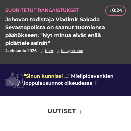
SUORITETUT RANGAISTUKSET
0:24
Jehovan todistaja Vladimir Sakada
Sevastopolista on saanut tuomionsa
päätökseen: "Nyt minua eivät enää
pidättele seinät"
4. elokuuta 2026
Krim
Kalugan alue
,
"Sinun kunniasi ..."
Mielipidevankien
loppulausunnot oikeudessa
UUTISET