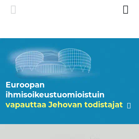
Euroopan
ihmisoikeustuomioistuin
vapauttaa Jehovan todistajat