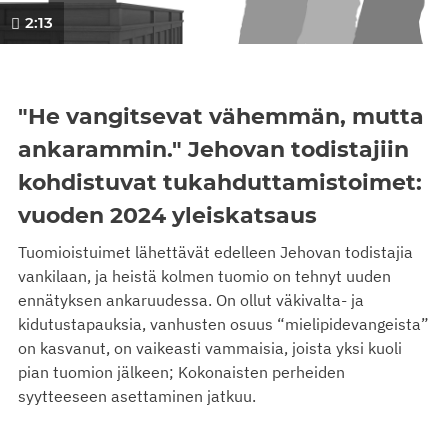
2:13
0
seconds
of
0
"He vangitsevat vähemmän, mutta
seconds
ankarammin." Jehovan todistajiin
kohdistuvat tukahduttamistoimet:
vuoden 2024 yleiskatsaus
Tuomioistuimet lähettävät edelleen Jehovan todistajia
vankilaan, ja heistä kolmen tuomio on tehnyt uuden
ennätyksen ankaruudessa. On ollut väkivalta- ja
kidutustapauksia, vanhusten osuus “mielipidevangeista”
on kasvanut, on vaikeasti vammaisia, joista yksi kuoli
pian tuomion jälkeen; Kokonaisten perheiden
syytteeseen asettaminen jatkuu.