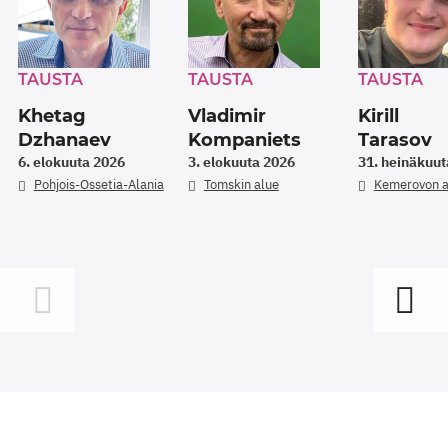
TAUSTA
TAUSTA
TAUSTA
Khetag
Vladimir
Kirill
Dzhanaev
Kompaniets
Tarasov
6. elokuuta 2026
3. elokuuta 2026
31. heinäkuut
Pohjois-Ossetia-Alania
Tomskin alue
Kemerovon a