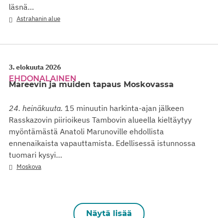
läsnä…
Astrahanin alue
3. elokuuta 2026
EHDONALAINEN
Mareevin ja muiden tapaus Moskovassa
24. heinäkuuta.
15 minuutin harkinta-ajan jälkeen
Rasskazovin piirioikeus Tambovin alueella kieltäytyy
myöntämästä Anatoli Marunoville ehdollista
ennenaikaista vapauttamista. Edellisessä istunnossa
tuomari kysyi…
Moskova
Näytä lisää