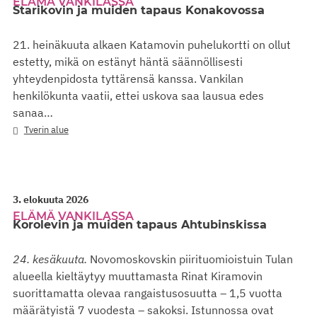
ELÄMÄ VANKILASSA
Starikovin ja muiden tapaus Konakovossa
21. heinäkuuta alkaen Katamovin puhelukortti on ollut
estetty, mikä on estänyt häntä säännöllisesti
yhteydenpidosta tyttärensä kanssa. Vankilan
henkilökunta vaatii, ettei uskova saa lausua edes
sanaa…
Tverin alue
3. elokuuta 2026
ELÄMÄ VANKILASSA
Korolevin ja muiden tapaus Ahtubinskissa
24. kesäkuuta.
Novomoskovskin piirituomioistuin Tulan
alueella kieltäytyy muuttamasta Rinat Kiramovin
suorittamatta olevaa rangaistusosuutta – 1,5 vuotta
määrätyistä 7 vuodesta – sakoksi. Istunnossa ovat