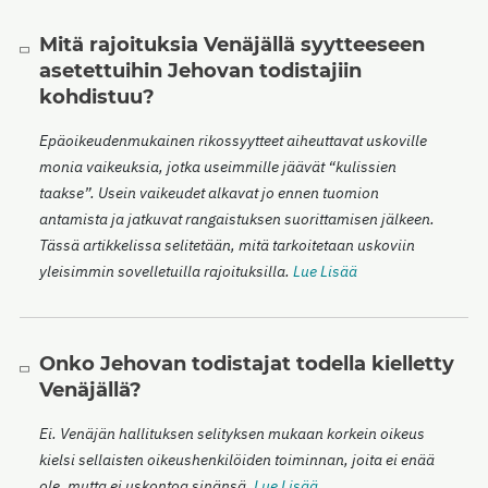
Mitä rajoituksia Venäjällä syytteeseen
asetettuihin Jehovan todistajiin
kohdistuu?
Epäoikeudenmukainen rikossyytteet aiheuttavat uskoville
monia vaikeuksia, jotka useimmille jäävät “kulissien
taakse”. Usein vaikeudet alkavat jo ennen tuomion
antamista ja jatkuvat rangaistuksen suorittamisen jälkeen.
Tässä artikkelissa selitetään, mitä tarkoitetaan uskoviin
yleisimmin sovelletuilla rajoituksilla.
Lue Lisää
Onko Jehovan todistajat todella kielletty
Venäjällä?
Ei. Venäjän hallituksen selityksen mukaan korkein oikeus
kielsi sellaisten oikeushenkilöiden toiminnan, joita ei enää
ole, mutta ei uskontoa sinänsä.
Lue Lisää