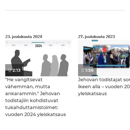
23. joulukuuta 2024
27. joulukuuta 2023
2:13
1:56
"He vangitsevat
Jehovan todistajat so
vähemmän, mutta
ikeen alla – vuoden 2
ankarammin." Jehovan
yleiskatsaus
todistajiin kohdistuvat
tukahduttamistoimet:
vuoden 2024 yleiskatsaus