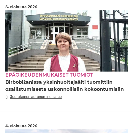
6. elokuuta 2026
EPÄOIKEUDENMUKAISET TUOMIOT
Birbobižanissa yksinhuoltajaäiti tuomittiin
osallistumisesta uskonnollisiin kokoontumisiin
Juutalainen autonominen alue
4. elokuuta 2026