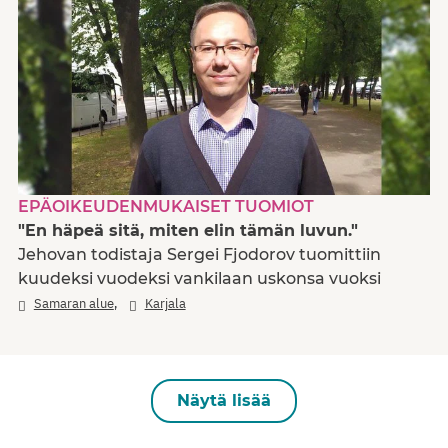
EPÄOIKEUDENMUKAISET TUOMIOT
"En häpeä sitä, miten elin tämän luvun."
Jehovan todistaja Sergei Fjodorov tuomittiin
kuudeksi vuodeksi vankilaan uskonsa vuoksi
,
Samaran alue
Karjala
Näytä lisää