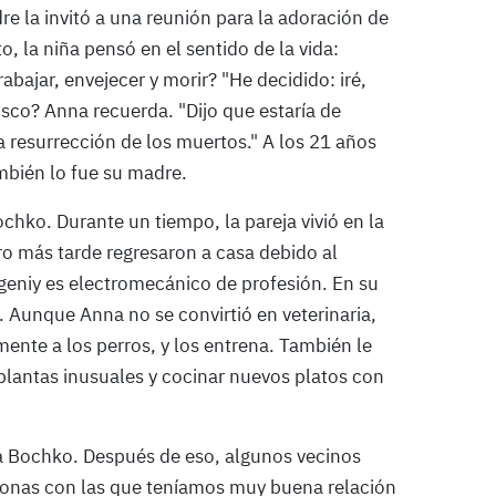
 la invitó a una reunión para la adoración de
, la niña pensó en el sentido de la vida:
rabajar, envejecer y morir? "He decidido: iré,
usco? Anna recuerda. "Dijo que estaría de
a resurrección de los muertos." A los 21 años
mbién lo fue su madre.
hko. Durante un tiempo, la pareja vivió en la
ro más tarde regresaron a casa debido al
vgeniy es electromecánico de profesión. En su
r. Aunque Anna no se convirtió en veterinaria,
ente a los perros, y los entrena. También le
 plantas inusuales y cocinar nuevos platos con
eja Bochko. Después de eso, algunos vecinos
sonas con las que teníamos muy buena relación