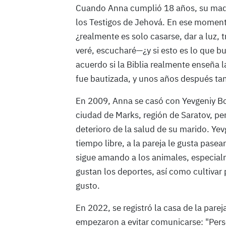
Cuando Anna cumplió 18 años, su madre
los Testigos de Jehová. En ese momento
¿realmente es solo casarse, dar a luz, t
veré, escucharé—¿y si esto es lo que b
acuerdo si la Biblia realmente enseña l
fue bautizada, y unos años después ta
En 2009, Anna se casó con Yevgeniy Boc
ciudad de Marks, región de Saratov, pe
deterioro de la salud de su marido. Ye
tiempo libre, a la pareja le gusta pasea
sigue amando a los animales, especialm
gustan los deportes, así como cultivar
gusto.
En 2022, se registró la casa de la par
empezaron a evitar comunicarse: "Per