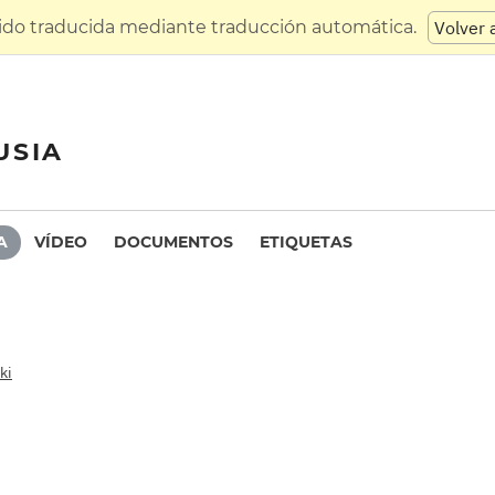
sido traducida mediante traducción automática.
Volver 
USIA
A
VÍDEO
DOCUMENTOS
ETIQUETAS
ki