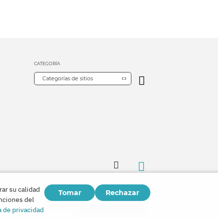
CATEGORÍA
Categorías de sitios
rar su calidad
Tomar
Rechazar
Copyright © 2026
unciones del
Watch Tower Bible and Tract Society of Korea.
a de privacidad
Todos los derechos reservados.