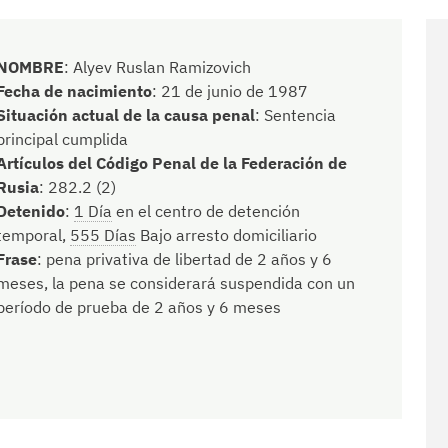
NOMBRE
:
Alyev Ruslan Ramizovich
Fecha de nacimiento
:
21 de junio de 1987
Situación actual de la causa penal
:
Sentencia
principal cumplida
Artículos del Código Penal de la Federación de
Rusia
:
282.2 (2)
Detenido
:
1 Día
en el centro de detención
temporal,
555 Días
Bajo arresto domiciliario
Frase
:
pena privativa de libertad de 2 años y 6
meses, la pena se considerará suspendida con un
período de prueba de 2 años y 6 meses