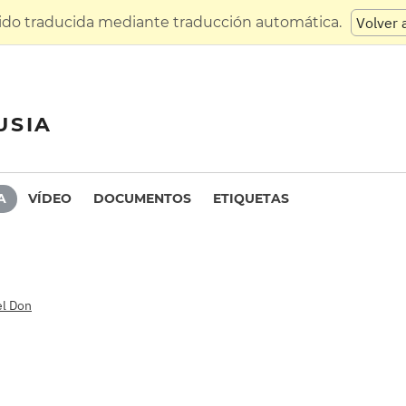
sido traducida mediante traducción automática.
Volver 
USIA
A
VÍDEO
DOCUMENTOS
ETIQUETAS
el Don