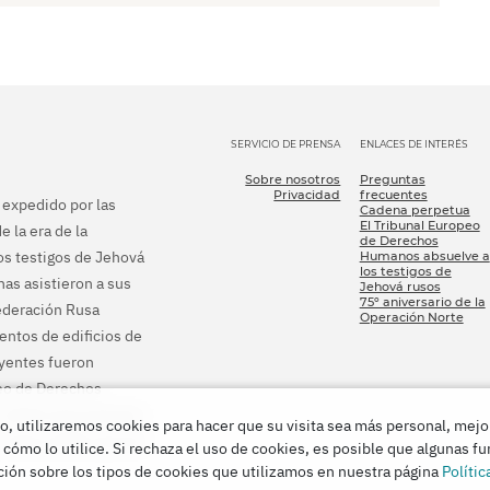
SERVICIO DE PRENSA
ENLACES DE INTERÉS
Sobre nosotros
Preguntas
Privacidad
frecuentes
e expedido por las
Cadena perpetua
El Tribunal Europeo
e la era de la
de Derechos
los testigos de Jehová
Humanos absuelve a
los testigos de
as asistieron a sus
Jehová rusos
75º aniversario de la
Federación Rusa
Operación Norte
ientos de edificios de
eyentes fueron
peo de Derechos
s ordenó que pusieran
o, utilizaremos cookies para hacer que su visita sea más personal, mejo
r todo el daño que les
 cómo lo utilice. Si rechaza el uso de cookies, es posible que algunas f
ión sobre los tipos de cookies que utilizamos en nuestra página
Polític