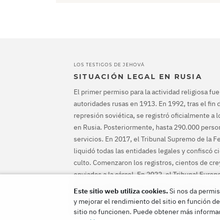
LOS TESTIGOS DE JEHOVÁ
SITUACIÓN LEGAL EN RUSIA
El primer permiso para la actividad religiosa fu
autoridades rusas en 1913. En 1992, tras el fin d
represión soviética, se registró oficialmente a 
en Rusia. Posteriormente, hasta 290.000 person
servicios. En 2017, el Tribunal Supremo de la 
liquidó todas las entidades legales y confiscó c
culto. Comenzaron los registros, cientos de cr
enviados a la cárcel. En 2022, el Tribunal Euro
Humanos absolvió a los testigos de Jehová, le
Este sitio web utiliza cookies.
Si nos da permis
fin a su persecución penal y les indemnizara po
y mejorar el rendimiento del sitio en función de
habían causado.
sitio no funcionen. Puede obtener más informac