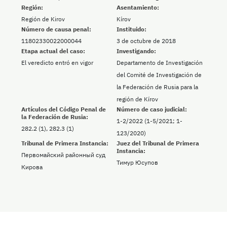
Región:
Asentamiento:
Región de Kirov
Kírov
Número de causa penal:
Instituido:
11802330022000044
3 de octubre de 2018
Etapa actual del caso:
Investigando:
El veredicto entró en vigor
Departamento de Investigación
del Comité de Investigación de
la Federación de Rusia para la
región de Kírov
Artículos del Código Penal de
Número de caso judicial:
la Federación de Rusia:
1-2/2022 (1-5/2021; 1-
282.2 (1), 282.3 (1)
123/2020)
Tribunal de Primera Instancia:
Juez del Tribunal de Primera
Instancia:
Первомайский районный суд
Тимур Юсупов
Кирова