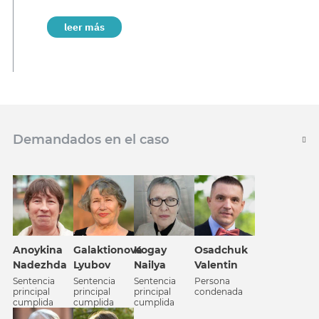
leer más
Demandados en el caso
Anoykina
Galaktionova
Kogay
Osadchuk
Nadezhda
Lyubov
Nailya
Valentin
Sentencia
Sentencia
Sentencia
Persona
principal
principal
principal
condenada
cumplida
cumplida
cumplida