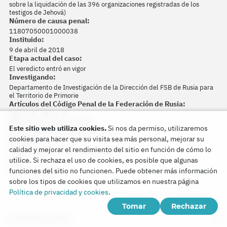
sobre la liquidación de las 396 organizaciones registradas de los
testigos de Jehová)
Número de causa penal:
11807050001000038
Instituido:
9 de abril de 2018
Etapa actual del caso:
El veredicto entró en vigor
Investigando:
Departamento de Investigación de la Dirección del FSB de Rusia para
el Territorio de Primorie
Artículos del Código Penal de la Federación de Rusia:
282.2 (2), 282.2 (1)
Número de caso judicial:
Este sitio web utiliza cookies.
Si nos da permiso, utilizaremos
1-14/2022 (1-136/2021; 1-414/2019)
cookies para hacer que su visita sea más personal, mejorar su
Tribunal:
calidad y mejorar el rendimiento del sitio en función de cómo lo
Leninskiy District Court of Vladivostok
Juez:
utilice. Si rechaza el uso de cookies, es posible que algunas
Maksim Anufriyev
funciones del sitio no funcionen. Puede obtener más información
sobre los tipos de cookies que utilizamos en nuestra página
Política de privacidad y cookies
.
Tomar
Rechazar
Documentos