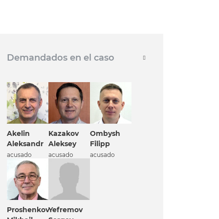
Demandados en el caso
Akelin
Kazakov
Ombysh
Aleksandr
Aleksey
Filipp
acusado
acusado
acusado
Proshenkov
Yefremov