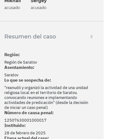
Mikhail
Sergey
acusado
acusado
Resumen del caso
Región:
Región de Saratov
Asentamiento:
Saratov
Lo que se sospecha de:
"reanudó y organizó la actividad de una unidad
religiosa local en el territorio de Saratov,
convocando reuniones e implementando
actividades de predicación" (desde la decisión
de iniciar un caso penal)
Número de causa penal:
12507630001000017
Instituido:
28 de febrero de 2025
Etapa actual del caso: