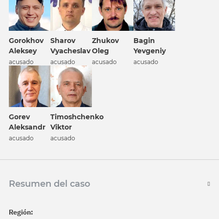
Gorokhov
Sharov
Zhukov
Bagin
Aleksey
Vyacheslav
Oleg
Yevgeniy
acusado
acusado
acusado
acusado
Gorev
Timoshchenko
Aleksandr
Viktor
acusado
acusado
Resumen del caso
Región: