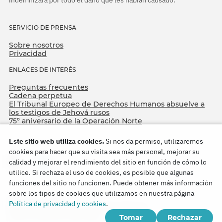
SERVICIO DE PRENSA
Sobre nosotros
Privacidad
ENLACES DE INTERÉS
Preguntas frecuentes
Cadena perpetua
El Tribunal Europeo de Derechos Humanos absuelve a
los testigos de Jehová rusos
75º aniversario de la Operación Norte
Este sitio web utiliza cookies.
Si nos da permiso, utilizaremos
cookies para hacer que su visita sea más personal, mejorar su
calidad y mejorar el rendimiento del sitio en función de cómo lo
utilice. Si rechaza el uso de cookies, es posible que algunas
funciones del sitio no funcionen. Puede obtener más información
sobre los tipos de cookies que utilizamos en nuestra página
Copyright © 2026
Política de privacidad y cookies
.
Watch Tower Bible and Tract Society of Korea.
Tomar
Rechazar
Todos los derechos reservados.