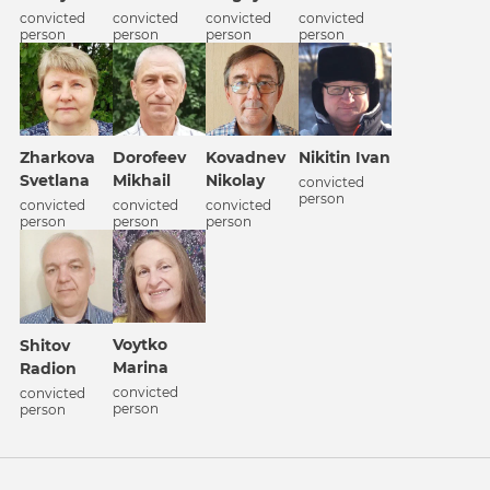
convicted
convicted
convicted
convicted
person
person
person
person
Zharkova
Dorofeev
Kovadnev
Nikitin Ivan
Svetlana
Mikhail
Nikolay
convicted
person
convicted
convicted
convicted
person
person
person
Voytko
Shitov
Marina
Radion
convicted
convicted
person
person