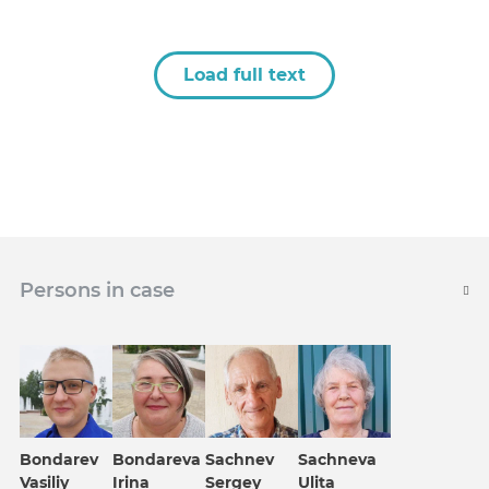
Load full text
Persons in case
Bondarev
Bondareva
Sachnev
Sachneva
Vasiliy
Irina
Sergey
Ulita