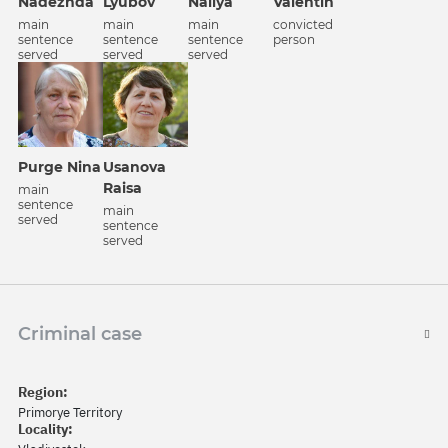
Nadezhda
Lyubov
Nailya
Valentin
main
main
main
convicted
sentence
sentence
sentence
person
served
served
served
Purge Nina
Usanova
Raisa
main
sentence
main
served
sentence
served
Criminal case
Region:
Primorye Territory
Locality: