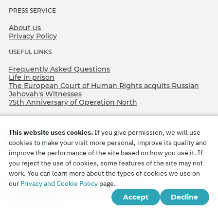
PRESS SERVICE
About us
Privacy Policy
USEFUL LINKS
Frequently Asked Questions
Life in prison
The European Court of Human Rights acquits Russian
Jehovah's Witnesses
75th Anniversary of Operation North
This website uses cookies.
If you give permission, we will use
cookies to make your visit more personal, improve its quality and
improve the performance of the site based on how you use it. If
you reject the use of cookies, some features of the site may not
work. You can learn more about the types of cookies we use on
Copyright © 2026
our
Privacy and Cookie Policy
page.
Watch Tower Bible and Tract Society of Korea.
Accept
Decline
All rights reserved.