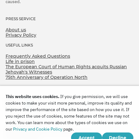
caused.
PRESS SERVICE
About us
Privacy Policy
USEFUL LINKS
Frequently Asked Questions
Life in prison
The European Court of Human Rights acquits Russian
Jehovah's Witnesses
75th Anniversary of Operation North
This website uses cookies.
If you give permission, we will use
cookies to make your visit more personal, improve its quality and
improve the performance of the site based on how you use it. If
you reject the use of cookies, some features of the site may not
work. You can learn more about the types of cookies we use on
Copyright © 2026
our
Privacy and Cookie Policy
page.
Watch Tower Bible and Tract Society of Korea.
Accept
Decline
All rights reserved.