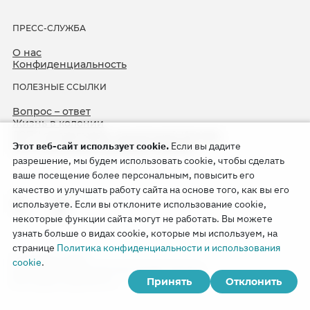
ПРЕСС-СЛУЖБА
О нас
Конфиденциальность
ПОЛЕЗНЫЕ ССЫЛКИ
Вопрос – ответ
Жизнь в колонии
ЕСПЧ оправдывает Свидетелей Иеговы
Этот веб-сайт использует cookie.
Если вы дадите
75-я годовщина операции «Север»
разрешение, мы будем использовать cookie, чтобы сделать
ваше посещение более персональным, повысить его
качество и улучшать работу сайта на основе того, как вы его
используете. Если вы отклоните использование cookie,
некоторые функции сайта могут не работать. Вы можете
узнать больше о видах cookie, которые мы используем, на
странице
Политика конфиденциальности и использования
Copyright © 2026
cookie
.
Watch Tower Bible and Tract Society of Korea.
Принять
Отклонить
Все права сохраняются.