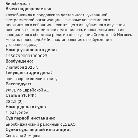
Биробиджан
В чем подозревается:
«возобновила и продолжила деятельность указанной
экстремисткой организации... в форме коллективного
религиозного собрания... состоящего из публичного изучения
различных экстремистских материалов, исполнения песен из
специального сборника религиозного учения Свидетелей Иеговы,
молитв, проповедей» (из постановления о возбуждении
уголовного дела)
Номер уголовного дела:
12507990001000027
Возбуждено:
7 октября 2025 г.
Текущая стадия дела:
приговор не вступил в силу
Расследует:
УФСБ по Еврейской АО
Статьи УК РФ:
282.2 (2)
Номер дела в суде:
1-241/2026
Суд первой инстанции:
Биробиджанский районный суд ЕАО
Судья суда первой инстанции:
Светлана Земцова