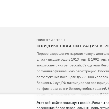
СВИДЕТЕЛИ ИЕГОВЫ
ЮРИДИЧЕСКАЯ СИТУАЦИЯ В Р
Первое разрешение на религиозную деятель
власти выдали еще в 1913 году. В 1992 году
эпохи советских репрессий, Свидетели Иего
получили официальную регистрацию. Впосле
богослужения посещали до 290 000 человек.
Верховный суд РФ ликвидировал все юридич
конфисковал сотни богослужебных зданий. Н
решетку отправлены сотни верующих. В 202
оправдал Свидетелей Иеговы, предписал ос
Этот веб-сайт использует cookie.
Если вы да
уголовное преследование и компенсировать
посещение более персональным, повысить его