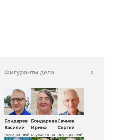
Фигуранты дела
Бондарев
Бондарева
Сачнев
Василий
Ирина
Сергей
осужденный
осужденная
осужденный