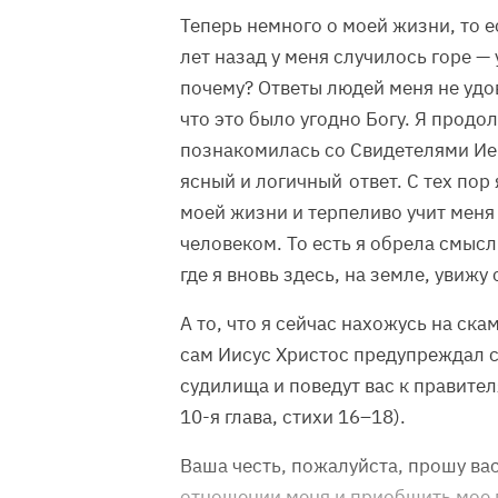
Теперь немного о моей жизни, то е
лет назад у меня случилось горе — 
почему? Ответы людей меня не удов
что это было угодно Богу. Я продо
познакомилась со Свидетелями Ие
ясный и логичный ответ. С тех пор 
моей жизни и терпеливо учит мен
человеком. То есть я обрела смыс
где я вновь здесь, на земле, увиж
А то, что я сейчас нахожусь на ска
сам Иисус Христос предупреждал св
судилища и поведут вас к правител
10-я глава, стихи 16–18).
Ваша честь, пожалуйста, прошу ва
отношении меня и приобщить мое 