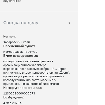
осужденная
Сводка по делу
Регион:
Хабаровский край
Населенный пункт:
Комсомольск-на-Амуре
В чем подозревается:
«предприняли активные действия
организационного характера...
выражающиеся в созыве собраний... через
приложение видео-конференц-связи „Zoom“,
организации религиозных выступлений и
богослужений» (из постановления о
привлечении в качестве обвиняемого)
Номер уголовного дела:
12302080009000073
Возбуждено:
4 мая 2023 г.