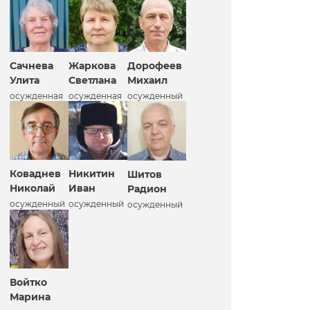
Сачнева
Жаркова
Дорофеев
Улита
Светлана
Михаил
осужденная
осужденная
осужденный
Коваднев
Никитин
Шитов
Николай
Иван
Радион
осужденный
осужденный
осужденный
Войтко
Марина