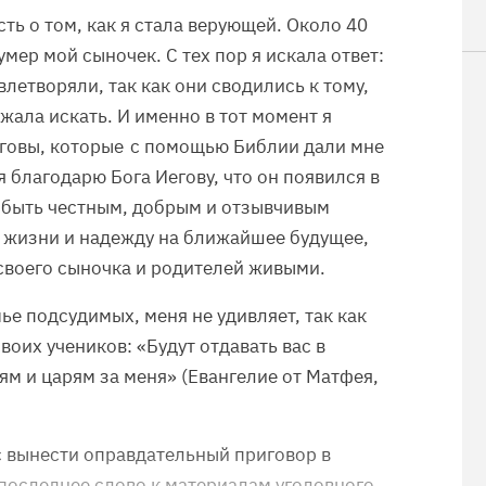
сть о том, как я стала верующей. Около 40
умер мой сыночек. С тех пор я искала ответ:
летворяли, так как они сводились к тому,
лжала искать. И именно в тот момент я
говы, которые с помощью Библии дали мне
я благодарю Бога Иегову, что он появился в
я быть честным, добрым и отзывчивым
л жизни и надежду на ближайшее будущее,
у своего сыночка и родителей живыми.
мье подсудимых, меня не удивляет, так как
оих учеников: «Будут отдавать вас в
ям и царям за меня» (Евангелие от Матфея,
с вынести оправдательный приговор в
последнее слово к материалам уголовного