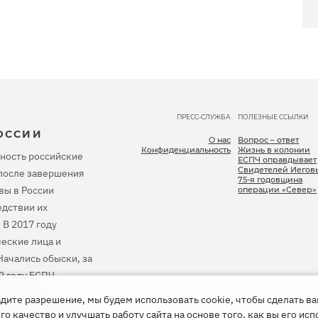
ПРЕСС-СЛУЖБА
ПОЛЕЗНЫЕ ССЫЛКИ
ОССИИ
О нас
Вопрос – ответ
Конфиденциальность
Жизнь в колонии
ность российские
ЕСПЧ оправдывает
Свидетелей Иегов
, после завершения
75-я годовщина
вы в России
операции «Север»
дствии их
 В 2017 году
еские лица и
ачались обыски, за
2 году ЕСПЧ
тановить их
дите разрешение, мы будем использовать cookie, чтобы сделать в
 весь причиненный
 качество и улучшать работу сайта на основе того, как вы его исп