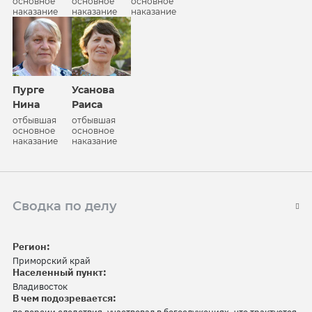
основное
основное
основное
наказание
наказание
наказание
Пурге
Усанова
Нина
Раиса
отбывшая
отбывшая
основное
основное
наказание
наказание
Сводка по делу
Регион:
Приморский край
Населенный пункт:
Владивосток
В чем подозревается: