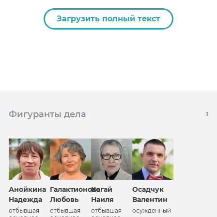
Загрузить полный текст
Фигуранты дела
Анойкина
Галактионова
Когай
Осадчук
Надежда
Любовь
Наиля
Валентин
отбывшая
отбывшая
отбывшая
осужденный