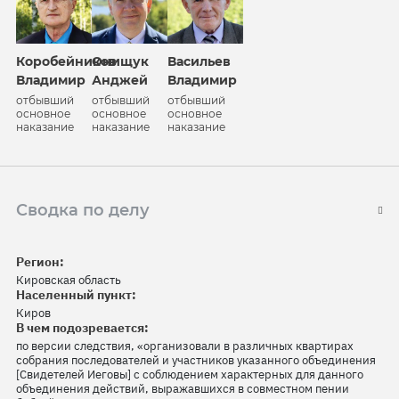
Коробейников
Онищук
Васильев
Владимир
Анджей
Владимир
отбывший
отбывший
отбывший
основное
основное
основное
наказание
наказание
наказание
Сводка по делу
Регион:
Кировская область
Населенный пункт:
Киров
В чем подозревается:
по версии следствия, «организовали в различных квартирах
собрания последователей и участников указанного объединения
[Свидетелей Иеговы] с соблюдением характерных для данного
объединения действий, выражавшихся в совместном пении