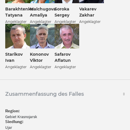
Barakhtenko
Malchugova
Soroka
Vakarev
Tatyana
Amaliya
Sergey
Zakhar
Angeklagter
Angeklagter
Angeklagter
Angeklagter
Kononov
Safarov
Starikov
Viktor
Aflatun
Ivan
Angeklagter
Angeklagter
Angeklagter
Zusammenfassung des Falles
Region:
Gebiet Krasnojarsk
Siedlung:
Ujar