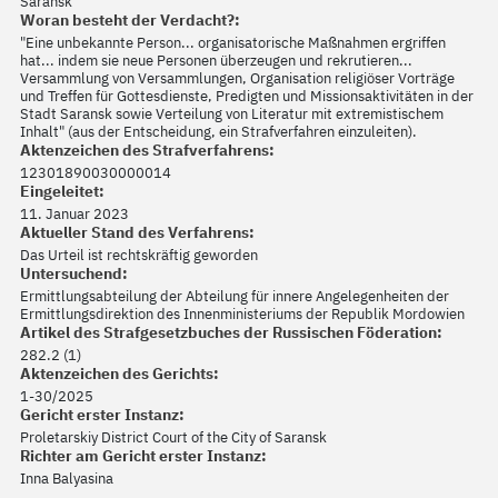
Saransk
Woran besteht der Verdacht?:
"Eine unbekannte Person... organisatorische Maßnahmen ergriffen
hat... indem sie neue Personen überzeugen und rekrutieren...
Versammlung von Versammlungen, Organisation religiöser Vorträge
und Treffen für Gottesdienste, Predigten und Missionsaktivitäten in der
Stadt Saransk sowie Verteilung von Literatur mit extremistischem
Inhalt" (aus der Entscheidung, ein Strafverfahren einzuleiten).
Aktenzeichen des Strafverfahrens:
12301890030000014
Eingeleitet:
11. Januar 2023
Aktueller Stand des Verfahrens:
Das Urteil ist rechtskräftig geworden
Untersuchend:
Ermittlungsabteilung der Abteilung für innere Angelegenheiten der
Ermittlungsdirektion des Innenministeriums der Republik Mordowien
Artikel des Strafgesetzbuches der Russischen Föderation:
282.2 (1)
Aktenzeichen des Gerichts:
1-30/2025
Gericht erster Instanz:
Proletarskiy District Court of the City of Saransk
Richter am Gericht erster Instanz:
Inna Balyasina