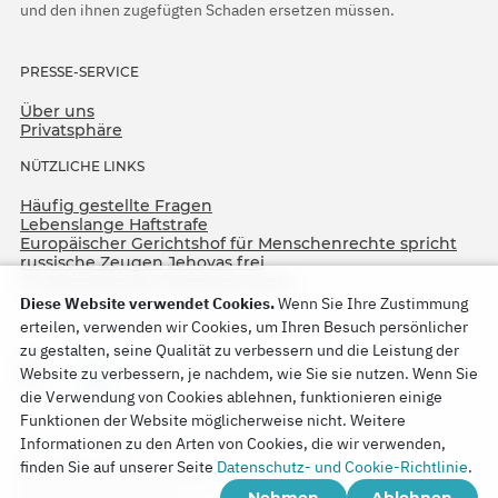
und den ihnen zugefügten Schaden ersetzen müssen.
PRESSE-SERVICE
Über uns
Privatsphäre
NÜTZLICHE LINKS
Häufig gestellte Fragen
Lebenslange Haftstrafe
Europäischer Gerichtshof für Menschenrechte spricht
russische Zeugen Jehovas frei
75. Jahrestag der Operation North
Diese Website verwendet Cookies.
Wenn Sie Ihre Zustimmung
erteilen, verwenden wir Cookies, um Ihren Besuch persönlicher
zu gestalten, seine Qualität zu verbessern und die Leistung der
Website zu verbessern, je nachdem, wie Sie sie nutzen. Wenn Sie
die Verwendung von Cookies ablehnen, funktionieren einige
Funktionen der Website möglicherweise nicht. Weitere
Informationen zu den Arten von Cookies, die wir verwenden,
Copyright © 2026
finden Sie auf unserer Seite
Datenschutz- und Cookie-Richtlinie
.
Watch Tower Bible and Tract Society of Korea.
Nehmen
Ablehnen
Alle Rechte vorbehalten.